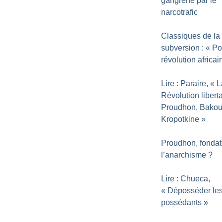
gangrené par le
narcotrafic
Classiques de la
subversion : «
Po
révolution africai
Lire : Paraire, «
L
Révolution liberta
Proudhon, Bakou
Kropotkine
»
Proudhon, fondat
l’anarchisme
?
Lire : Chueca,
«
Déposséder le
possédants
»