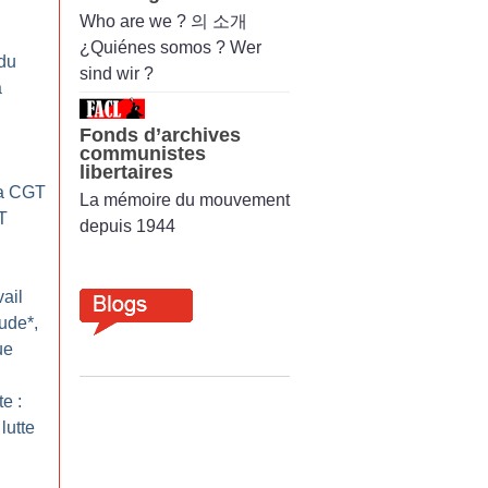
Who are we ? 의 소개
¿Quiénes somos ? Wer
du
sind wir ?
a
Fonds d’archives
communistes
libertaires
La CGT
La mémoire du mouvement
T
depuis 1944
ail
ude*,
ue
te :
lutte