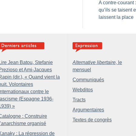
A contre-courant 
qu’ils se taisent e
laissent la place
Lire Jean Batou, Stefanie
Alternative libertaire,
le
Prezioso et Ami-Jacques
mensuel
Rapin (dir.), «
Quand vient la
Communiqués
nuit. Volontaires
Webditos
internationaux contre le
fascisme (Espagne 1936-
Tracts
1939)
»
Argumentaires
Catalogne : Construire
Textes de congrès
l’anarchisme organisé
Kanaky : La répression de