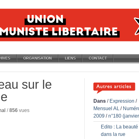
HIVES
ORGANISATION
LIENS
CONTACT
eau sur le
le
Dans
/
Expression
/
Mensuel AL
/
Numér
nal
/
856
vues
2009
/
n°180 (janvie
Edito : La beauté
dans la rue