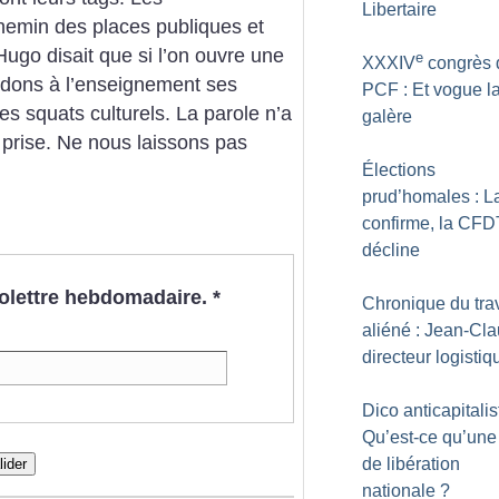
Libertaire
hemin des places publiques et
Hugo disait que si l’on ouvre une
e
XXXIV
congrès 
ndons à l’enseignement ses
PCF : Et vogue l
les squats culturels. La parole n’a
galère
 prise. Ne nous laissons pas
Élections
prud’homales : 
confirme, la CFD
décline
nfolettre hebdomadaire.
*
Chronique du trav
aliéné : Jean-Cla
directeur logistiq
Dico anticapitalis
Qu’est-ce qu’une 
de libération
lider
nationale
?