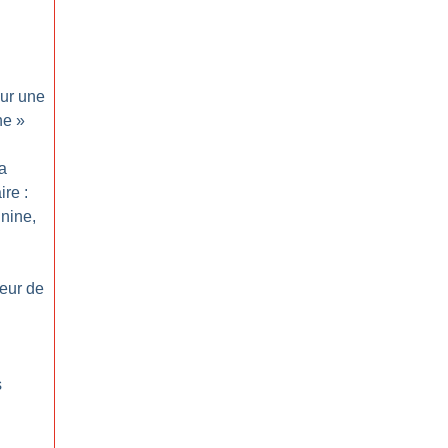
ur une
ne
»
a
ire :
nine,
eur de
s