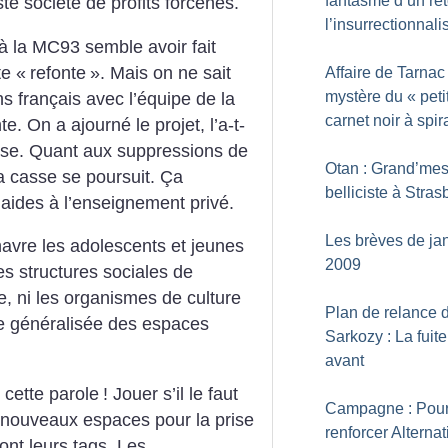
fantasme d’un re
ste société de profits forcenés.
l’insurrectionnal
 à la MC93 semble avoir fait
te «
refonte
». Mais on ne sait
Affaire de Tarnac 
mystère du «
peti
ns français avec l’équipe de la
carnet noir à spir
. On a ajourné le projet, l’a-t-
ise. Quant aux suppressions de
Otan : Grand’me
la casse se poursuit. Ça
belliciste à Stra
 aides à l’enseignement privé.
Les brèves de ja
 havre les adolescents et jeunes
2009
es structures sociales de
le, ni les organismes de culture
Plan de relance 
rie généralisée des espaces
Sarkozy : La fuit
avant
r cette parole
! Jouer s’il le faut
Campagne : Pou
e nouveaux espaces pour la prise
renforcer Alternat
ont leurs tags. Les