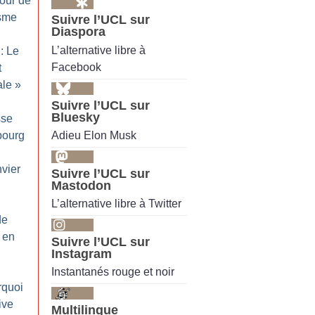
tour de
isme
Suivre l’UCL sur
Diaspora
L’alternative libre à
: Le
Facebook
t
ale
»
Suivre l’UCL sur
Bluesky
sse
Adieu Elon Musk
sbourg
nvier
Suivre l’UCL sur
Mastodon
L’alternative libre à Twitter
de
e en
Suivre l’UCL sur
Instagram
Instantanés rouge et noir
rquoi
ive
Multilingue