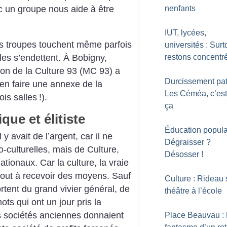
nenfants
ec un groupe nous aide à être
IUT, lycées,
Les troupes touchent même parfois
universités : Surt
les s’endettent. À Bobigny,
restons concentr
on de la Culture 93 (MC 93) a
Durcissement pat
n faire une annexe de la
Les Céméa, c’est
ois salles
!).
ça
que et élitiste
Éducation populai
l y avait de l’argent, car il ne
Dégraisser
?
o-culturelles, mais de Culture,
Désosser
!
ionaux. Car la culture, la vraie
é tout à recevoir des moyens. Sauf
Culture : Rideau 
ortent du grand vivier général, de
théâtre à l’école
s qui ont un jour pris la
 sociétés anciennes donnaient
Place Beauvau :