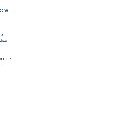
roche
ne
stice
nce de
ste