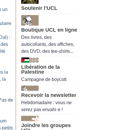
Soutenir l’UCL
n un
ulaire
Boutique UCL en ligne
Des livres, des
al) :
autocollants, des affiches,
 des
des DVD, des tee-shirts...
été
Libération de la
Palestine
ès la
 la
Campagne de boycott
Recevoir la newsletter
Pas de
Hebdomadaire : vous ne
serez pas envahi·e !
nium
Joindre les groupes
 petits