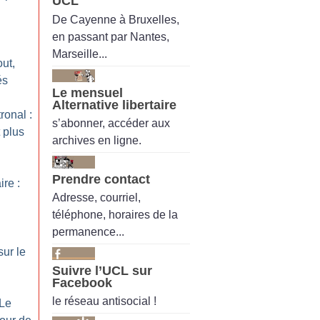
UCL
De Cayenne à Bruxelles,
en passant par Nantes,
Marseille...
out,
és
Le mensuel
Alternative libertaire
ronal :
s’abonner, accéder aux
 plus
archives en ligne.
Prendre contact
re :
Adresse, courriel,
téléphone, horaires de la
permanence...
sur le
Suivre l’UCL sur
Facebook
le réseau antisocial !
 Le