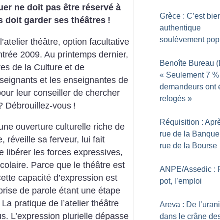
quer ne doit pas être réservé à
Grèce : C’est bie
s doit garder ses théâtres
!
authentique
soulèvement pop
atelier théâtre, option facultative
ntrée 2009. Au printemps dernier,
Benoîte Bureau (D
es de la Culture et de
«
Seulement 7
%
nseignants et les enseignantes de
demandeurs ont 
pour leur conseiller de chercher
relogés
»
? Débrouillez-vous
!
Réquisition : Apr
 une ouverture culturelle riche de
rue de la Banque,
 réveille sa ferveur, lui fait
rue de la Bourse
e libérer les forces expressives,
colaire. Parce que le théâtre est
ANPE/Assedic : 
 Cette capacité d’expression est
pot, l’emploi
 prise de parole étant une étape
 La pratique de l’atelier théâtre
Areva : De l’ura
. L’expression plurielle dépasse
dans le crâne des