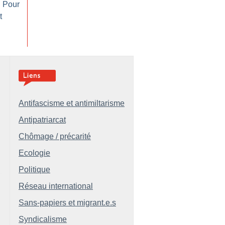
: Pour
t
Antifascisme et antimiltarisme
Antipatriarcat
Chômage / précarité
Ecologie
Politique
Réseau international
Sans-papiers et migrant.e.s
Syndicalisme