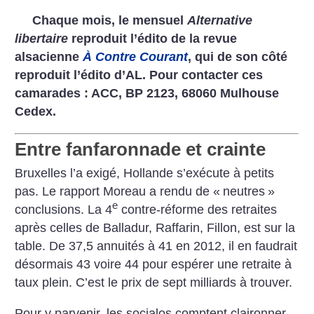
Chaque mois, le mensuel
Alternative
libertaire
reproduit l’édito de la revue
alsacienne
À Contre Courant
, qui de son côté
reproduit l’édito d’AL. Pour contacter ces
camarades : ACC, BP 2123, 68060 Mulhouse
Cedex.
Entre fanfaronnade et crainte
Bruxelles l’a exigé, Hollande s’exécute à petits
pas. Le rapport Moreau a rendu de «
neutres
»
e
conclusions. La 4
contre-réforme des retraites
après celles de Balladur, Raffarin, Fillon, est sur la
table. De 37,5 annuités à 41 en 2012, il en faudrait
désormais 43 voire 44 pour espérer une retraite à
taux plein. C’est le prix de sept milliards à trouver.
Pour y parvenir, les socialos comptent claironner