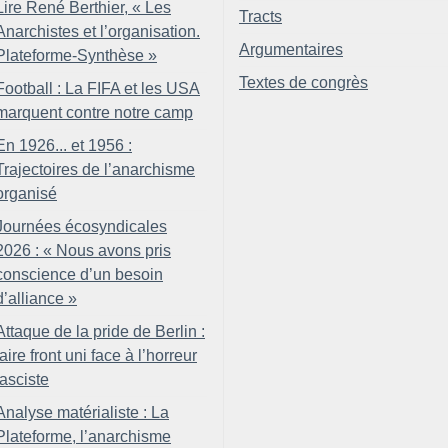
Lire René Berthier, «
Les
Tracts
Anarchistes et l’organisation.
Argumentaires
Plateforme-Synthèse
»
Textes de congrès
Football : La FIFA et les USA
marquent contre notre camp
En 1926... et 1956 :
Trajectoires de l’anarchisme
organisé
Journées écosyndicales
2026 : «
Nous avons pris
conscience d’un besoin
d’alliance
»
Attaque de la pride de Berlin :
faire front uni face à l’horreur
fasciste
Analyse matérialiste : La
Plateforme, l’anarchisme