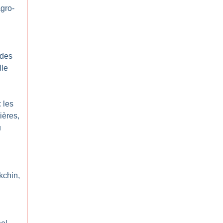
agro-
 des
lle
: les
ières,
u
kchin,