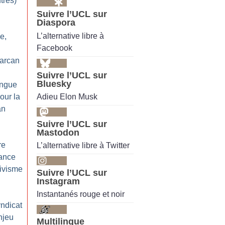
utres)
Suivre l’UCL sur
Diaspora
L’alternative libre à
e,
Facebook
arcan
Suivre l’UCL sur
Bluesky
ongue
Adieu Elon Musk
our la
an
Suivre l’UCL sur
Mastodon
re
L’alternative libre à Twitter
sance
tivisme
Suivre l’UCL sur
Instagram
Instantanés rouge et noir
yndicat
njeu
Multilingue