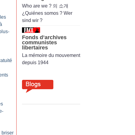
Who are we ? 의 소개
¿Quiénes somos ? Wer
les
sind wir ?
 à
plus-
Fonds d’archives
communistes
libertaires
La mémoire du mouvement
atuité
depuis 1944
ents
es
e-
 briser