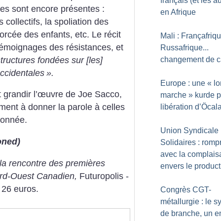
français (et les a
ces sont encore présentes :
en Afrique
 collectifs, la spoliation des
 forcée des enfants, etc. Le récit
Mali : Françafriqu
témoignages des résistances, et
Russafrique...
tructures fondées sur [les]
changement de c
occidentales
».
Europe : une «
l
it grandir l’œuvre de Joe Sacco,
marche
» kurde p
ment à donner la parole à celles
libération d’Öcal
donnée.
Union Syndicale
oned)
Solidaires : romp
avec la complai
 la rencontre des premières
envers le produc
Nord-Ouest Canadien,
Futuropolis -
 26 euros.
Congrès CGT-
métallurgie : le s
de branche, un e