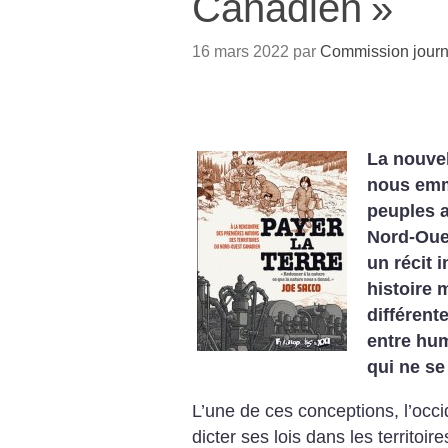
Canadien
»
16 mars 2022 par
Commission journ
La nouve
nous emm
peuples a
Nord-Oues
un récit 
histoire
différent
entre hum
qui ne se
L’une de ces conceptions, l’occide
dicter ses lois dans les territoi