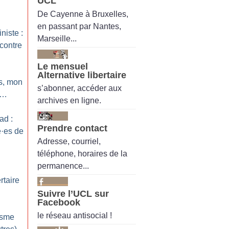
UCL
De Cayenne à Bruxelles,
en passant par Nantes,
niste :
Marseille...
ncontre
Le mensuel
Alternative libertaire
s, mon
s’abonner, accéder aux
g…
archives en ligne.
ad :
Prendre contact
é
·
es de
Adresse, courriel,
téléphone, horaires de la
permanence...
taire
Suivre l’UCL sur
Facebook
le réseau antisocial !
isme