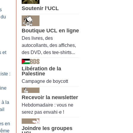
Soutenir l’UCL
s
 du
Boutique UCL en ligne
Des livres, des
autocollants, des affiches,
des DVD, des tee-shirts...
 et
Libération de la
Palestine
iste :
Campagne de boycott
ine
Recevoir la newsletter
 à la
Hebdomadaire : vous ne
ail
serez pas envahi·e !
es en
Joindre les groupes
trême