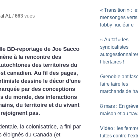
«
Transition
» : le
al AL
/
663
vues
mensonges verts
lobby nucléaire
«
Au taf
» les
syndicalistes
lle BD-reportage de Joe Sacco
autogestionnaires
ène à la rencontre des
libertaires
!
utochtones des territoires du
t canadien. Au fil des pages,
Grenoble antifasc
intimiste dessine le décor d’une
faire taire les
 marquée par des conceptions
marchands de ha
es du monde, des interactions
ains, du territoire et du vivant
8 mars : En grève
 rejoignent pas.
maison et au trav
ntale, la colonisatrice, a fini par
Vidéo : les femm
res éloignés du Canada (et
luttes contre l’ex