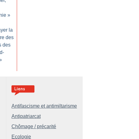
el,
nie
»
yer la
tre des
s des
d-
»
Antifascisme et antimiltarisme
Antipatriarcat
Chômage / précarité
Ecologie