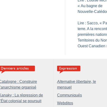
Lire : Louise Mich
«
Au bagne de
Nouvelle-Calédo
Lire : Sacco, «
Pa
terre. A la rencon
premières nation
Territoires du Nor
Ouest Canadien
Catalogne : Construire
Alternative libertaire,
le
l’anarchisme organisé
mensuel
Kanaky : La répression de
Communiqués
l’État colonial se poursuit
Webditos