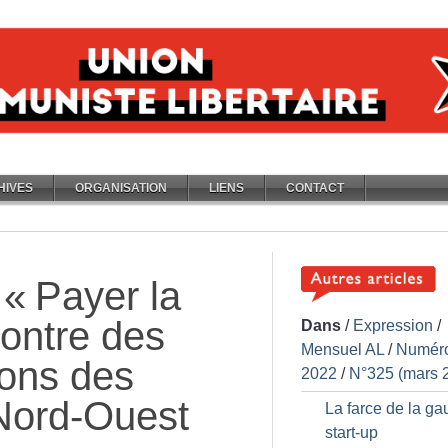
HIVES
ORGANISATION
LIENS
CONTACT
 «
Payer la
contre des
Dans
/
Expression
/
Mensuel AL
/
Numér
ions des
2022
/
N°325 (mars 
 Nord-Ouest
La farce de la g
start-up