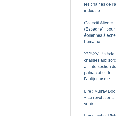
les chaînes de l’
industrie
Collectif Aliente
(Espagne) : pour
éoliennes à éche
humaine
e
e
XV
-XVII
siècle 
chasses aux sorc
à l’intersection d
patriarcat et de
l’antijudaïsme
Lire : Murray Boo
«
La révolution à
venir
»