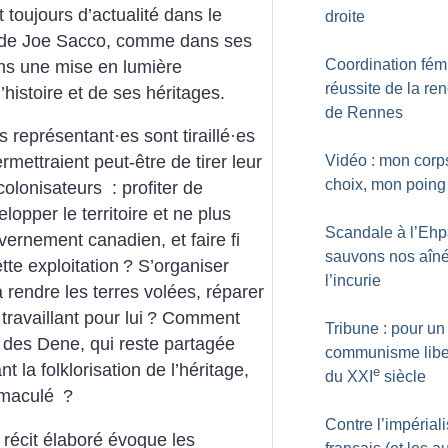
t toujours d’actualité dans le
droite
e de Joe Sacco, comme dans ses
Coordination fémi
ns une mise en lumière
réussite de la re
’histoire et de ses héritages.
de Rennes
s représentant
·
es sont tiraillé
·
es
Vidéo : mon corp
rmettraient peut-être de tirer leur
choix, mon poin
colonisateurs : profiter de
elopper le territoire et ne plus
Scandale à l’Ehp
ernement canadien, et faire fi
sauvons nos aîn
te exploitation
? S’organiser
l’incurie
rendre les terres volées, réparer
ravaillant pour lui
? Comment
Tribune : pour un
re des Dene, qui reste partagée
communisme liber
t la folklorisation de l’héritage,
e
du XXI
siècle
mmaculé
?
Contre l’impérial
e récit élaboré évoque les