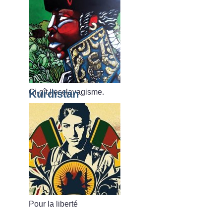
Ci-gît l’esclavagisme.
Kurdistan
Pour la liberté