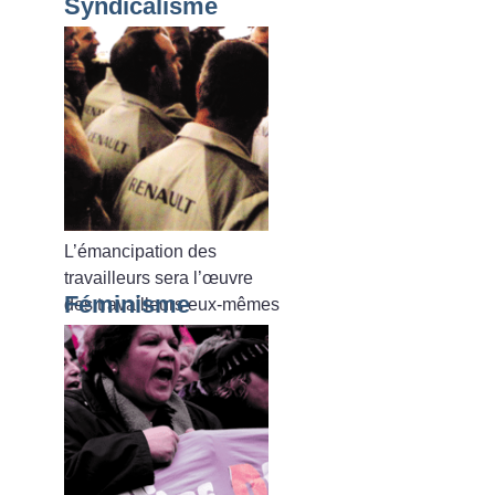
Syndicalisme
L’émancipation des
travailleurs sera l’œuvre
Féminisme
des travailleurs eux-mêmes