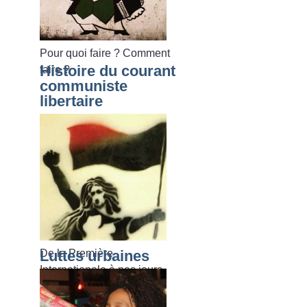
Pour quoi faire
? Comment
Histoire du courant
faire
?
communiste
libertaire
De la Première
Luttes urbaines
Internationale à nos jours.