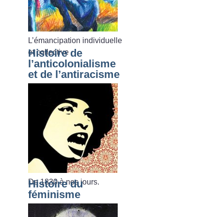
L’émancipation individuelle
Histoire de
et collective
l’anticolonialisme
et de l’antiracisme
De 1830 à nos jours.
Histoire du
féminisme