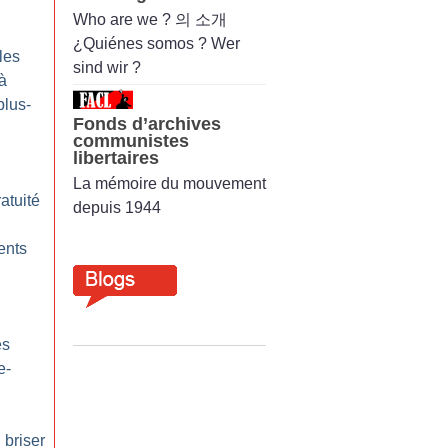
Who are we ? 의 소개
¿Quiénes somos ? Wer
les
sind wir ?
 à
plus-
Fonds d’archives
communistes
libertaires
La mémoire du mouvement
atuité
depuis 1944
ents
es
e-
 briser