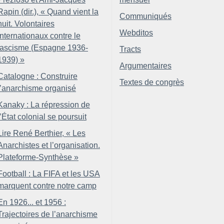
Rapin (dir.), «
Quand vient la
Communiqués
nuit. Volontaires
Webditos
internationaux contre le
fascisme (Espagne 1936-
Tracts
1939)
»
Argumentaires
Catalogne : Construire
Textes de congrès
l’anarchisme organisé
Kanaky : La répression de
l’État colonial se poursuit
Lire René Berthier, «
Les
Anarchistes et l’organisation.
Plateforme-Synthèse
»
Football : La FIFA et les USA
marquent contre notre camp
En 1926... et 1956 :
Trajectoires de l’anarchisme