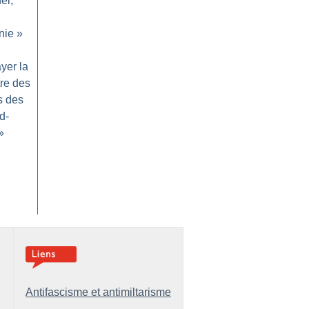
el,
nie
»
yer la
tre des
s des
d-
»
Antifascisme et antimiltarisme