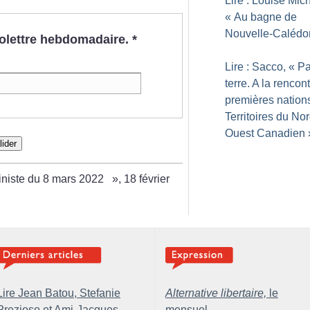
Lire : Louise Mich
«
Au bagne de
Nouvelle-Calédo
nfolettre hebdomadaire.
*
Lire : Sacco, «
Pa
terre. A la rencon
premières nation
Territoires du Nor
Ouest Canadien
lider
ministe du 8 mars 2022
», 18 février
Lire Jean Batou, Stefanie
Alternative libertaire,
le
Prezioso et Ami-Jacques
mensuel