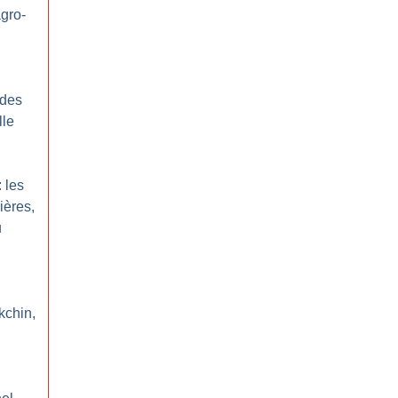
agro-
 des
lle
: les
ières,
u
kchin,