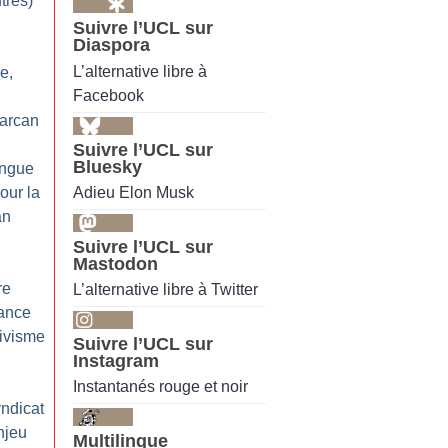
utres)
Suivre l’UCL sur
Diaspora
L’alternative libre à
e,
Facebook
arcan
Suivre l’UCL sur
Bluesky
ongue
Adieu Elon Musk
our la
an
Suivre l’UCL sur
Mastodon
re
L’alternative libre à Twitter
sance
tivisme
Suivre l’UCL sur
Instagram
Instantanés rouge et noir
yndicat
njeu
Multilingue