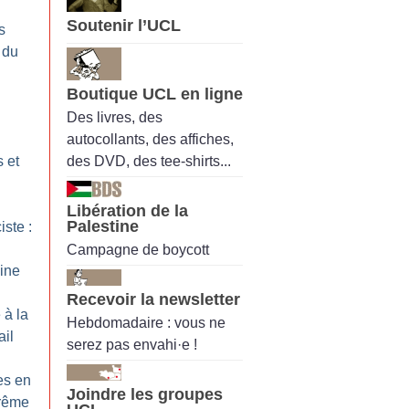
Soutenir l’UCL
s
 du
Boutique UCL en ligne
Des livres, des
autocollants, des affiches,
des DVD, des tee-shirts...
 et
Libération de la
Palestine
iste :
Campagne de boycott
ine
Recevoir la newsletter
 à la
Hebdomadaire : vous ne
ail
serez pas envahi·e !
es en
Joindre les groupes
trême