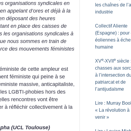
s organisations syndicales en
les chaînes de l’
en appelant d’ores et déjà à la
industrie
 en déposant des heures
ttant en place des caisses de
Collectif Aliente
(Espagne) : pour
s les organisations syndicales à
éoliennes à éche
ue nous sommes en train de
humaine
force des mouvements féministes
e
e
XV
-XVII
siècle 
chasses aux sorc
éministe de cette ampleur est
à l’intersection d
ent féministe qui peine à se
patriarcat et de
éministe massive, anticapitaliste,
l’antijudaïsme
re les LGBTI-phobies hors des
velles rencontres vont être
Lire : Murray Boo
 à réfléchir collectivement à la
«
La révolution à
venir
»
apha (UCL Toulouse)