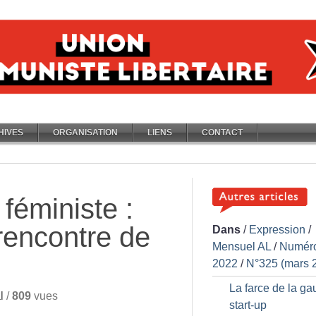
HIVES
ORGANISATION
LIENS
CONTACT
féministe :
 rencontre de
Dans
/
Expression
/
Mensuel AL
/
Numér
2022
/
N°325 (mars 
La farce de la g
l
/
809
vues
start-up