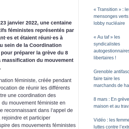
«
Transition
» : le
mensonges verts
 23 janvier 2022, une centaine
lobby nucléaire
tifs féministes représentés par
«
Au taf
» les
ant
·
es et étaient réuni
·
es à
syndicalistes
 sein de la Coordination
autogestionnaires
 pour préparer la grève du 8
libertaires
!
la massification du mouvement
.
Grenoble antifasc
faire taire les
nation féministe, créée pendant
marchands de ha
ocation de réunir les différents
ttre une coordination des
8 mars : En grève
on du mouvement féministe en
maison et au trav
 se reconnaissant dans l’appel de
 rejoindre et participer
Vidéo : les femm
nspire des mouvements féministes
luttes contre l’ex