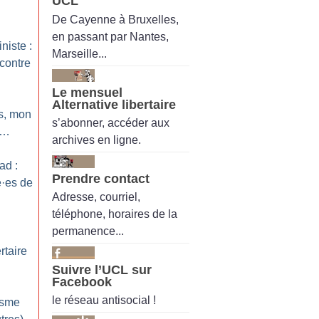
UCL
De Cayenne à Bruxelles,
en passant par Nantes,
niste :
Marseille...
ncontre
Le mensuel
Alternative libertaire
s, mon
s’abonner, accéder aux
g…
archives en ligne.
ad :
Prendre contact
é
·
es de
Adresse, courriel,
téléphone, horaires de la
permanence...
taire
Suivre l’UCL sur
Facebook
le réseau antisocial !
isme