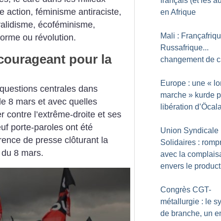
français (et les a
 action, féminisme antiraciste,
en Afrique
ivalidisme, écoféminisme,
Mali : Françafriqu
forme ou révolution.
Russafrique...
courageant pour la
changement de c
Europe : une «
l
questions centrales dans
marche
» kurde p
le 8 mars et avec quelles
libération d’Öcal
r contre l’extrême-droite et ses
uf porte-paroles ont été
Union Syndicale
rence de presse clôturant la
Solidaires : romp
 du 8 mars.
avec la complai
envers le produc
Congrès CGT-
métallurgie : le s
de branche, un e