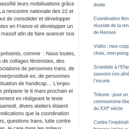
assifié leurs mobilisations grâce
droite
La rencontre nationale des 22 et
but de consolider et développer
Coordination fémi
réussite de la re
stes en France et développer un
de Rennes
 massif afin de faire avancer nos
Vidéo : mon corp
choix, mon poin
nt présents, comme : Nous toutes,
s de collages féministes, des
Scandale à l’Ehp
ociations de personnes trans, de
sauvons nos aîn
sexe/prostitué
·
es, de personnes
l’incurie
 situation de handicap… L’enjeu
e préparer le 8 mars prochain et
Tribune : pour un
amment en rédigeant le texte
communisme liber
samedi, divers ateliers étaient
e
du XXI
siècle
ndications que la coordination
s, questions trans, lutte contre
Contre l’impérial
es, le care dans les milieux