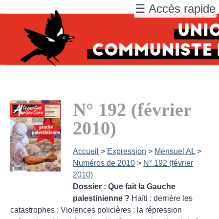
☰ Accès rapide
N° 192 (février
2010)
Accueil
>
Expression
>
Mensuel AL
>
Numéros de 2010
>
N° 192 (février
2010)
Dossier : Que fait la Gauche
palestinienne
?
Haïti : derrière les
catastrophes
; Violences policières : la répression