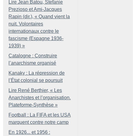
Lire Jean Batou, Stefanie
Prezioso et Ami-Jacques
Rapin (dir.), «
Quand vient la
nuit. Volontaires
internationaux contre le
fascisme (Espagne 1936-
1939)
»
Catalogne : Construire
l’anarchisme organisé
Kanaky : La répression de
l’État colonial se poursuit
Lire René Berthier, «
Les
Anarchistes et l’organisation.
Plateforme-Synthèse
»
Football : La FIFA et les USA
marquent contre notre camp
En 1926... et 1956 :