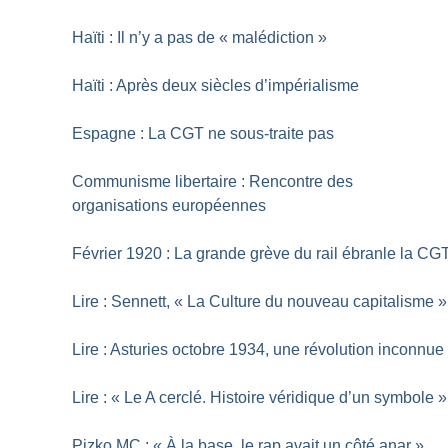
Haïti : Il n’y a pas de «
malédiction
»
Haïti : Après deux siècles d’impérialisme
Espagne : La CGT ne sous-traite pas
Communisme libertaire : Rencontre des
organisations européennes
Février 1920 : La grande grève du rail ébranle la CG
Lire : Sennett, «
La Culture du nouveau capitalisme
»
Lire : Asturies octobre 1934, une révolution inconnue
Lire : «
Le A cerclé. Histoire véridique d’un symbole
»
Pizko MC : «
À la base, le rap avait un côté anar
»