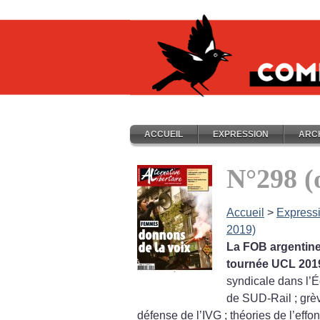
ACCUEIL
EXPRESSION
ARC
N°298 (
Accueil
>
Express
2019)
La FOB argentine
tournée UCL 201
syndicale dans l’É
de SUD-Rail
; gr
défense de l’IVG
; théories de l’eff