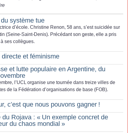
ire
é du système tue
ectrice d’école. Christine Renon, 58 ans, s’est suicidée sur
ntin (Seine-Saint-Denis). Précédant son geste, elle a pris
 à ses collègues.
 directe et féminisme
e et lutte populaire en Argentine, du
 novembre
embre, l’UCL organise une tournée
dans treize villes de
ntes de la Fédération d’organisations de base (FOB).
eur, c’est que nous pouvons gagner
!
 du Rojava : «
Un exemple concret de
œur du chaos mondial
»