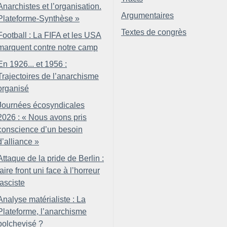
Anarchistes et l’organisation.
Argumentaires
Plateforme-Synthèse
»
Textes de congrès
Football : La FIFA et les USA
marquent contre notre camp
En 1926... et 1956 :
Trajectoires de l’anarchisme
organisé
Journées écosyndicales
2026 : «
Nous avons pris
conscience d’un besoin
d’alliance
»
Attaque de la pride de Berlin :
faire front uni face à l’horreur
fasciste
Analyse matérialiste : La
Plateforme, l’anarchisme
bolchevisé
?