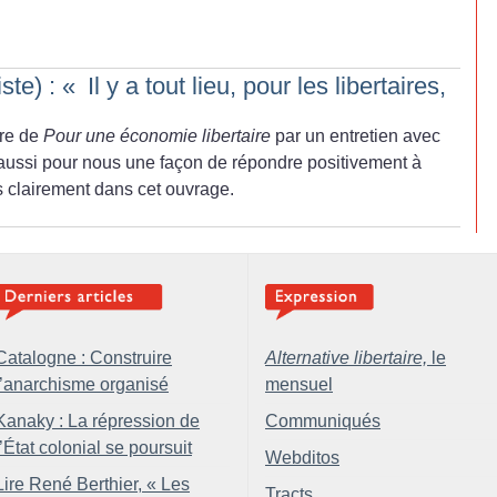
ste) : «
Il y a tout lieu, pour les libertaires,
ure de
Pour une économie libertaire
par un entretien avec
t aussi pour nous une façon de répondre positivement à
rès clairement dans cet ouvrage.
Catalogne : Construire
Alternative libertaire,
le
l’anarchisme organisé
mensuel
Kanaky : La répression de
Communiqués
l’État colonial se poursuit
Webditos
Lire René Berthier, «
Les
Tracts