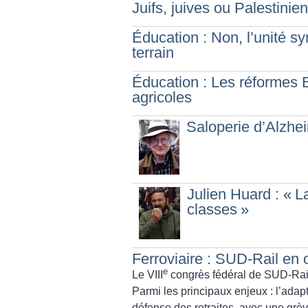
Juifs, juives ou Palestinien
Éducation : Non, l’unité sy
terrain
Éducation : Les réformes B
agricoles
Saloperie d’Alzhe
Julien Huard : «
L
classes
»
Ferroviaire : SUD-Rail en o
e
Le VIII
congrès fédéral de SUD-Rail
Parmi les principaux enjeux : l’adap
défense des retraites, avec une grè