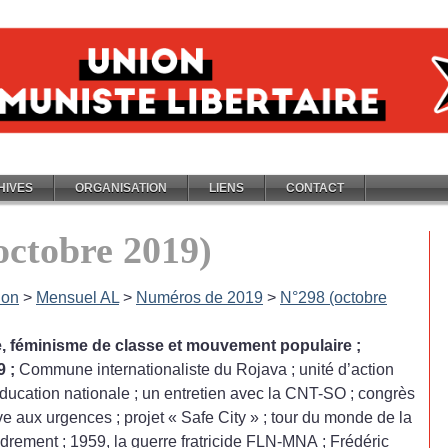
HIVES
ORGANISATION
LIENS
CONTACT
octobre 2019)
ion
>
Mensuel AL
>
Numéros de 2019
>
N°298 (octobre
, féminisme de classe et mouvement populaire
;
9
;
Commune internationaliste du Rojava
; unité d’action
ducation nationale
; un entretien avec la CNT-SO
; congrès
ève aux urgences
; projet «
Safe City
»
; tour du monde de la
ondrement
; 1959, la guerre fratricide FLN-MNA
; Frédéric