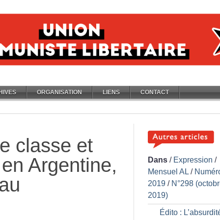
HIVES
ORGANISATION
LIENS
CONTACT
 classe et
 en Argentine,
Dans
/
Expression
/
Mensuel AL
/
Numér
 au
2019
/
N°298 (octob
2019)
Édito : L’absurdit