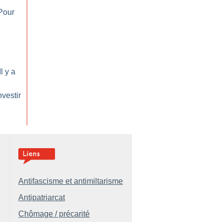
Pour
Il y a
nvestir
Antifascisme et antimiltarisme
Antipatriarcat
Chômage / précarité