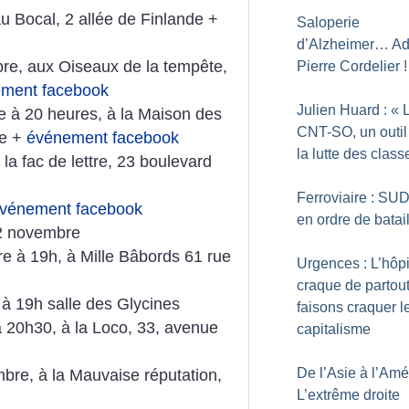
au Bocal, 2 allée de Finlande +
Saloperie
d’Alzheimer… Ad
e, aux Oiseaux de la tempête,
Pierre Cordelier
!
ment facebook
Julien Huard : «
 à 20 heures, à la Maison des
CNT-SO, un outil
se +
événement facebook
la lutte des class
la fac de lettre, 23 boulevard
Ferroviaire : SUD
vénement facebook
en ordre de batai
2 novembre
e à 19h, à Mille Bâbords 61 rue
Urgences : L’hôpi
craque de partout
à 19h salle des Glycines
faisons craquer l
 20h30, à la Loco, 33, avenue
capitalisme
De l’Asie à l’Amé
bre, à la Mauvaise réputation,
L’extrême droite