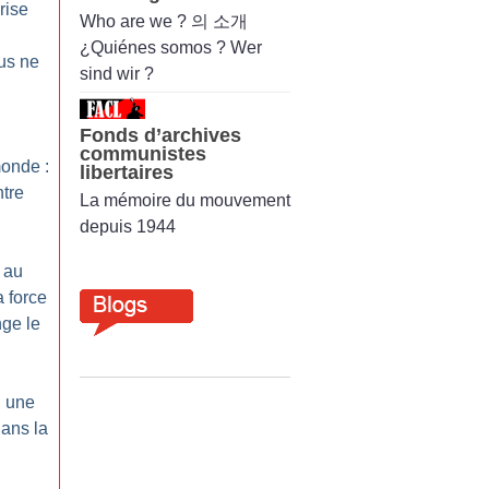
rise
Who are we ? 의 소개
¿Quiénes somos ? Wer
us ne
sind wir ?
Fonds d’archives
communistes
monde :
libertaires
ntre
La mémoire du mouvement
depuis 1944
 au
a force
ge le
 une
dans la