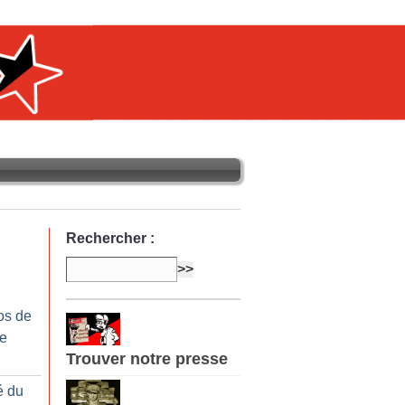
Rechercher :
os de
re
Trouver notre presse
é du