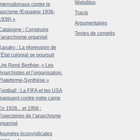
Webditos
internationaux contre le
fascisme (Espagne 1936-
Tracts
1939)
»
Argumentaires
Catalogne : Construire
Textes de congrès
l’anarchisme organisé
Kanaky : La répression de
l’État colonial se poursuit
Lire René Berthier, «
Les
Anarchistes et l’organisation.
Plateforme-Synthèse
»
Football : La FIFA et les USA
marquent contre notre camp
En 1926... et 1956 :
Trajectoires de l’anarchisme
organisé
Journées écosyndicales