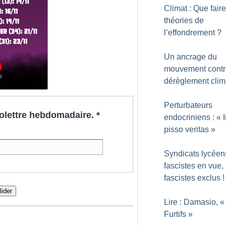
Climat : Que fair
théories de
l’effondrement
?
Un ancrage du
mouvement contr
dérèglement clim
Perturbateurs
nfolettre hebdomadaire.
*
endocriniens : «
pisso veritas
»
Syndicats lycéens
fascistes en vue,
fascistes exclus
!
lider
Lire : Damasio, «
Furtifs
»