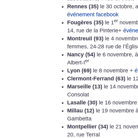
Rennes (35)
le 30 octobre, 
événement facebook
er
Fougères (35)
le 1
novembr
14, rue de la Pinterie+
événe
Montreuil (93)
le 4 novembre
femmes, 24-28 rue de l’Égli
Nancy (54)
le 6 novembre, à 
er
Albert-I
Lyon (69)
le 8 novembre +
é
Clermont-Ferrand (63)
le 1
Marseille (13)
le 14 novembr
Consolat
Lasalle (30)
le 16 novembre 
Millau (12)
le 19 novembre à
Gambetta
Montpellier (34)
le 21 novem
20, rue Terral