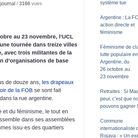
système tue
journal
/
3166
vues
Argentine : La F
action directe et
féminisme
tobre au 23 novembre, l’UCL
 une tournée
dans treize villes
Féminisme de cla
e,
avec trois militantes de la
lutte populaire en
n d’organisations de base
Argentine, du
26 octobre au
23 novembre
us de douze ans,
les drapeaux
noir de la FOB
se sont fait
Retraites : Si Ma
dans la rue argentine.
peur, c’est que n
pouvons gagner
!
te et du féminisme, le tout en
assemble dans ses assemblées
Commune
mmes issu
·
es des quartiers
internationaliste 
Rojava : «
Un ex