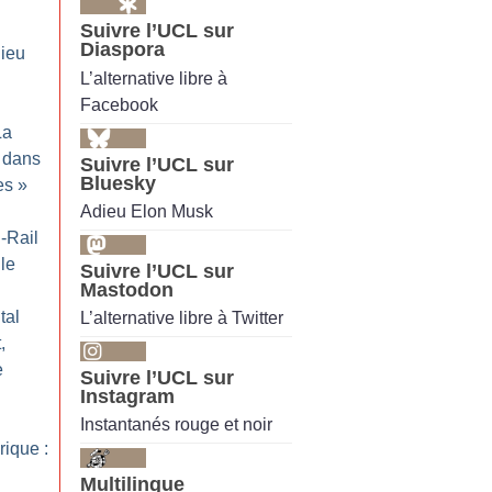
Suivre l’UCL sur
Diaspora
ieu
L’alternative libre à
Facebook
La
 dans
Suivre l’UCL sur
Bluesky
es
»
Adieu Elon Musk
-Rail
lle
Suivre l’UCL sur
Mastodon
tal
L’alternative libre à Twitter
,
e
Suivre l’UCL sur
Instagram
Instantanés rouge et noir
rique :
Multilingue