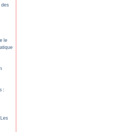
e des
e le
atique
In
 :
Les