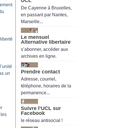
UCL
gement
De Cayenne à Bruxelles,
du
en passant par Nantes,
Marseille...
Le mensuel
liberté
Alternative libertaire
s’abonner, accéder aux
archives en ligne.
l’unité
Prendre contact
as un
Adresse, courriel,
téléphone, horaires de la
permanence...
er
Suivre l’UCL sur
Facebook
 les
le réseau antisocial !