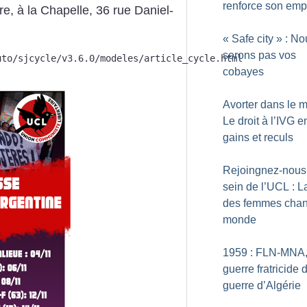
renforce son emp
e, à la Chapelle, 36 rue Daniel-
«
Safe city
» : No
serons pas vos
uto/sjcycle/v3.6.0/modeles/article_cycle.html
cobayes
Avorter dans le 
Le droit à l’IVG e
gains et reculs
Rejoingnez-nous
sein de l’UCL : L
des femmes chan
monde
1959 : FLN-MNA,
guerre fratricide 
guerre d’Algérie