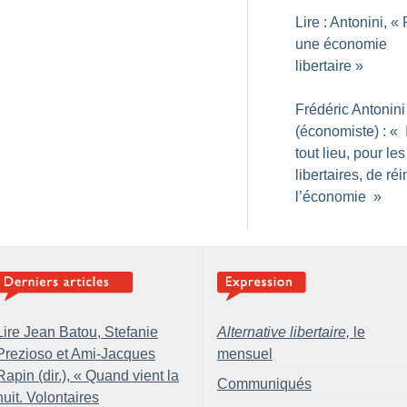
Lire : Antonini, «
une économie
libertaire
»
Frédéric Antonini
(économiste) : «
tout lieu, pour les
libertaires, de réi
l’économie
»
Lire Jean Batou, Stefanie
Alternative libertaire,
le
Prezioso et Ami-Jacques
mensuel
Rapin (dir.), «
Quand vient la
Communiqués
nuit. Volontaires