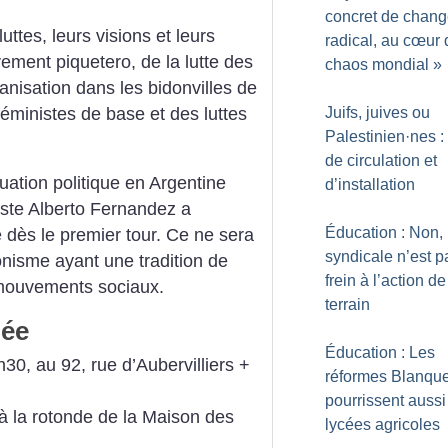
concret de chan
uttes, leurs visions et leurs
radical, au cœur 
ement piquetero, de la lutte des
chaos mondial
»
anisation dans les bidonvilles de
ministes de base et des luttes
Juifs, juives ou
Palestinien
·
nes : 
de circulation et
uation politique en Argentine
d’installation
iste Alberto Fernandez a
Éducation : Non, 
e dès le premier tour. Ce ne sera
syndicale n’est p
nisme ayant une tradition de
frein à l’action de
 mouvements sociaux.
terrain
née
Éducation : Les
h30, au 92, rue d’Aubervilliers +
réformes Blanqu
pourrissent aussi
 à la rotonde de la Maison des
lycées agricoles