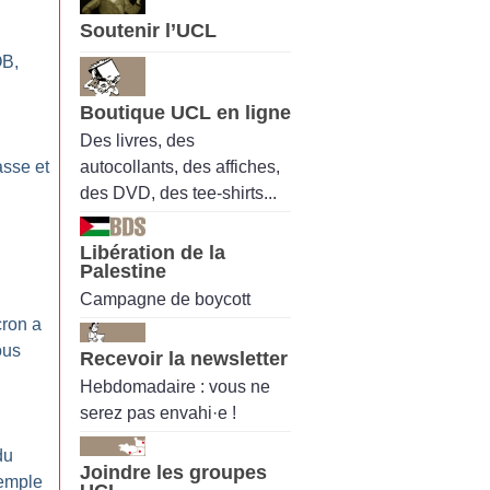
Soutenir l’UCL
OB,
Boutique UCL en ligne
Des livres, des
autocollants, des affiches,
sse et
des DVD, des tee-shirts...
Libération de la
Palestine
Campagne de boycott
cron a
ous
Recevoir la newsletter
Hebdomadaire : vous ne
serez pas envahi·e !
du
Joindre les groupes
emple