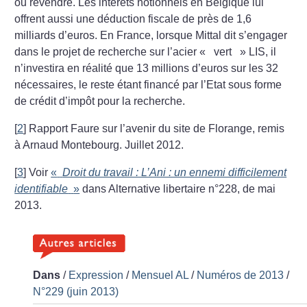
ou revendre. Les intérêts notionnels en Belgique lui
offrent aussi une déduction fiscale de près de 1,6
milliards d’euros. En France, lorsque Mittal dit s’engager
dans le projet de recherche sur l’acier «
vert
» LIS, il
n’investira en réalité que 13 millions d’euros sur les 32
nécessaires, le reste étant financé par l’Etat sous forme
de crédit d’impôt pour la recherche.
[
2
]
Rapport Faure sur l’avenir du site de Florange, remis
à Arnaud Montebourg. Juillet 2012.
[
3
]
Voir
«
Droit du travail : L’Ani : un ennemi difficilement
identifiable
»
dans Alternative libertaire n°228, de mai
2013.
Dans
/
Expression
/
Mensuel AL
/
Numéros de 2013
/
N°229 (juin 2013)