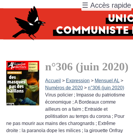
☰ Accès rapide
n°306 (juin 2020)
Accueil
>
Expression
>
Mensuel AL
>
Numéros de 2020
>
n°306 (juin 2020)
Virus policier
; Impasse du patriotisme
économique
; A Bordeaux comme
ailleurs on a faim
; Entraide et
politisation au temps du corona
; Pour
ne pas mourir aux mains des charognards
; Extrême
droite : la paranoïa dope les milices
; la girouette Onfray