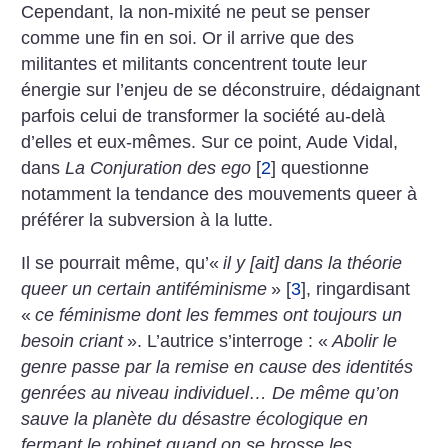
Cependant, la non-mixité ne peut se penser
comme une fin en soi. Or il arrive que des
militantes et militants concentrent toute leur
énergie sur l’enjeu de se déconstruire, dédaignant
parfois celui de transformer la société au-delà
d’elles et eux-mêmes. Sur ce point, Aude Vidal,
dans
La Conjuration des ego
[
2
]
questionne
notamment la tendance des mouvements queer à
préférer la subversion à la lutte.
Il se pourrait même, qu’«
il y [ait] dans la théorie
queer un certain anti­féminisme
»
[
3
]
, ringardisant
«
ce féminisme dont les femmes ont toujours un
besoin criant
». L’autrice s’interroge : «
Abolir le
genre passe par la remise en cause des identités
genrées au niveau individuel… De même qu’on
sauve la planète du désastre écologique en
fermant le robinet quand on se brosse les