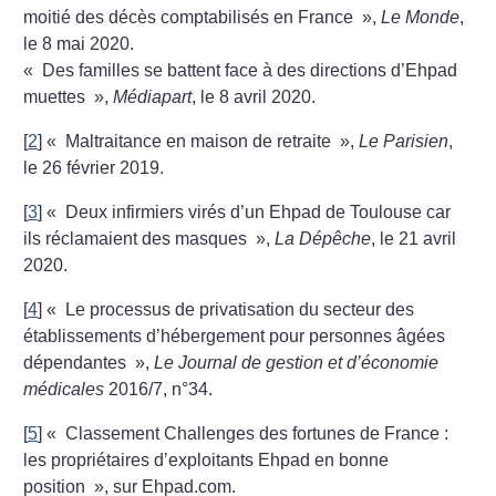
moitié des décès comptabilisés en France
»,
Le Monde
,
le 8 mai 2020.
«
Des familles se battent face à des directions d’Ehpad
muettes
»,
Médiapart
, le 8 avril 2020.
[
2
]
«
Maltraitance en maison de retraite
»,
Le Parisien
,
le 26 février 2019.
[
3
]
«
Deux infirmiers virés d’un Ehpad de Toulouse car
ils réclamaient des masques
»,
La Dépêche
, le 21 avril
2020.
[
4
]
«
Le processus de privatisation du secteur des
établissements d’hébergement pour personnes âgées
dépendantes
»,
Le Journal de gestion et d’économie
médicales
2016/7, n°34.
[
5
]
«
Classement Challenges des fortunes de France :
les propriétaires d’exploitants Ehpad en bonne
position
», sur Ehpad.com.