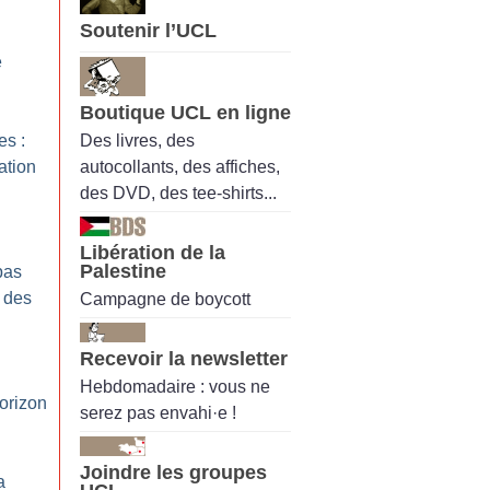
Soutenir l’UCL
e
Boutique UCL en ligne
Des livres, des
es :
autocollants, des affiches,
sation
des DVD, des tee-shirts...
Libération de la
Palestine
pas
 des
Campagne de boycott
Recevoir la newsletter
Hebdomadaire : vous ne
horizon
serez pas envahi·e !
Joindre les groupes
a