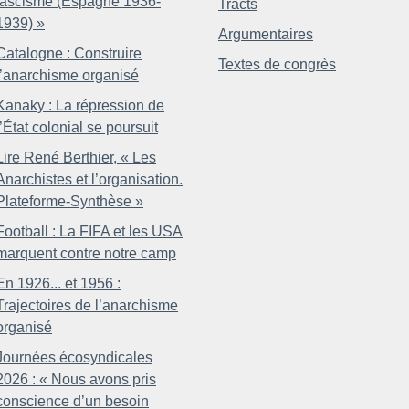
fascisme (Espagne 1936-
Tracts
1939)
»
Argumentaires
Catalogne : Construire
Textes de congrès
l’anarchisme organisé
Kanaky : La répression de
l’État colonial se poursuit
Lire René Berthier, «
Les
Anarchistes et l’organisation.
Plateforme-Synthèse
»
Football : La FIFA et les USA
marquent contre notre camp
En 1926... et 1956 :
Trajectoires de l’anarchisme
organisé
Journées écosyndicales
2026 : «
Nous avons pris
conscience d’un besoin