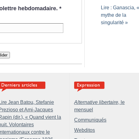
Lire : Ganascia, 
nfolettre hebdomadaire.
*
mythe de la
singularité
»
lider
Lire Jean Batou, Stefanie
Alternative libertaire,
le
Prezioso et Ami-Jacques
mensuel
Rapin (dir.), «
Quand vient la
Communiqués
nuit. Volontaires
Webditos
internationaux contre le