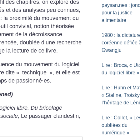
fil des chapitres, on explore des
paysan.nes : jonc
nés et des analyses peu connues,
pour la justice
e : la proximité du mouvement du
alimentaire
outil convivial, notion théorisée
vement de la décroissance.
1980 : la dictatur
férencée, doublée d’une recherche
coréenne défiée 
Gwangju
 la lecture de ce livre.
fluence du mouvement du logiciel
Lire : Broca, «
Ut
e dite «
technique
», et elle est
du logiciel libre
»
emps de passionné
·
es.
Lire : Huhn et Mat
oned)
«
Staline, Trotsky
l’héritage de Lén
ogiciel libre. Du bricolage
 sociale
, Le passager clandestin,
Lire : Collet, «
Le
oubliées du
numérique
»