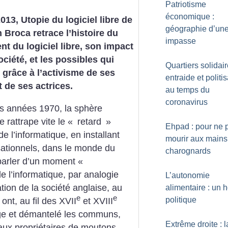
Patriotisme
économique :
2013, Utopie du logiciel libre de
géographie d’un
 Broca retrace l’histoire du
impasse
 du logiciel libre, son impact
ociété, et les possibles qui
Quartiers solidair
grâce à l’activisme de ses
entraide et politi
t de ses actrices.
au temps du
coronavirus
es années 1970, la sphère
rattrape vite le «
retard
»
Ehpad : pour ne 
e l’informatique, en installant
mourir aux mains
isationnels, dans le monde du
charognards
 parler d’un moment «
 de l’informatique, par analogie
L’autonomie
tion de la société anglaise, au
alimentaire : un 
e
e
politique
ont, au fil des XVII
et XVIII
sage et démantelé les communs,
Extrême droite : l
ux propriétaires de moutons