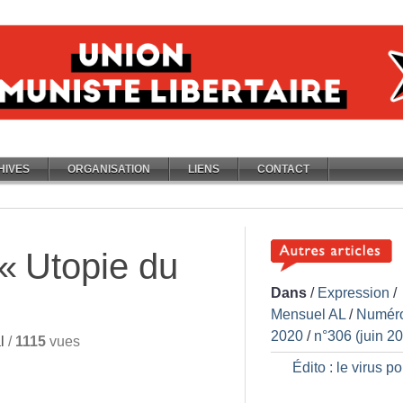
HIVES
ORGANISATION
LIENS
CONTACT
 «
Utopie du
Dans
/
Expression
/
Mensuel AL
/
Numér
2020
/
n°306 (juin 2
l
/
1115
vues
Édito : le virus po