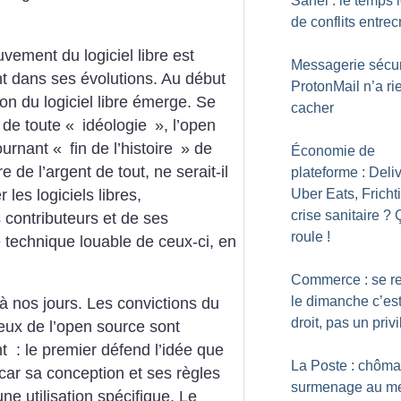
Sahel : le temps 
de conflits entrec
ment du logiciel libre est
Messagerie sécur
nt dans ses évolutions. Au début
ProtonMail n’a ri
on du logiciel libre émerge. Se
cacher
n de toute «
idéologie
», l’open
tournant «
fin de l’histoire
» de
Économie de
e de l’argent de tout, ne serait-il
plateforme : Deli
les logiciels libres,
Uber Eats, Frichti
crise sanitaire
? 
s contributeurs et de ses
roule
!
e technique louable de ceux-ci, en
Commerce : se r
le dimanche c’es
à nos jours. Les convictions du
droit, pas un priv
ceux de l’open source sont
t : le premier défend l’idée que
La Poste : chôma
 car sa conception et ses règles
surmenage au m
ne utilisation spécifique. Le