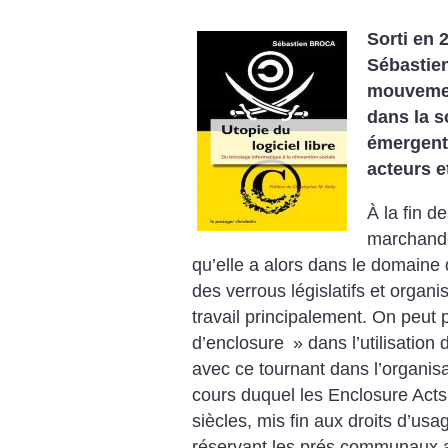
Sorti en 
Sébastien
mouvement
dans la s
émergent 
acteurs e
À la fin d
marchande 
qu’elle a alors dans le domaine d
des verrous législatifs et organ
travail principalement. On peut
d’enclosure
» dans l’utilisation
avec ce tournant dans l’organisa
cours duquel les Enclosure Acts 
siècles, mis fin aux droits d’u
réservant les prés communaux a