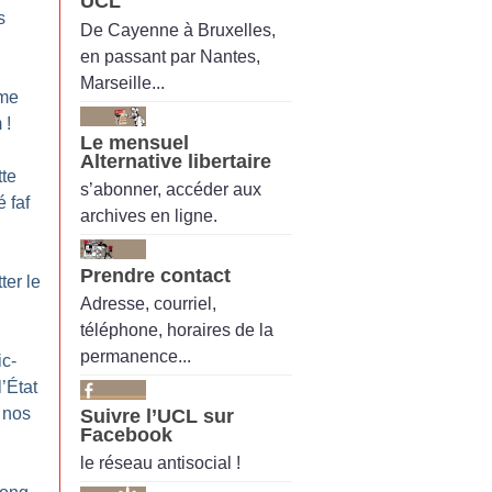
UCL
s
De Cayenne à Bruxelles,
en passant par Nantes,
Marseille...
me
m
!
Le mensuel
Alternative libertaire
tte
s’abonner, accéder aux
 faf
archives en ligne.
Prendre contact
ter le
Adresse, courriel,
téléphone, horaires de la
permanence...
ic-
l’État
 nos
Suivre l’UCL sur
Facebook
le réseau antisocial !