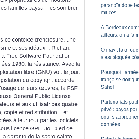
paranoïa dope le
t les familles paysannes sombrer
milices
À Bordeaux com
ailleurs, on a fai
ns ce contexte d’enclosure, une
visme et ses idéaux : Richard
Onfray : la giroue
e la Free Software Foundation
s’est bloquée côté
nées 1980, la résistance. Avec la
loitation libre (GNU) voit le jour.
Pourquoi l’armée
française doit quit
égislation du copyright accorde
Sahel
 l’usage de leurs œuvres, la FSF
ameuse General Public License
Partenariats publ
ateurs et aux utilisatrices quatre
privé : payés par 
n, copie et redistribution – et
pour s’approprier
tées à leur tour par les logiciels
données
ous licence GPL. Joli pied de
 la garante de la sacro-sainte