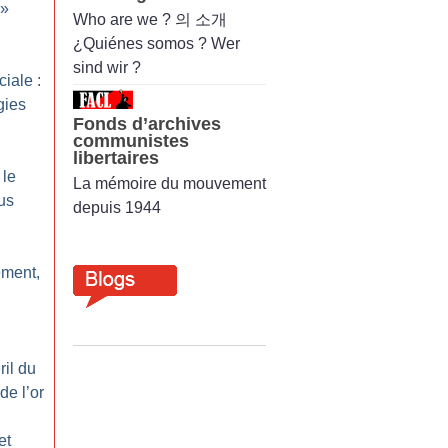
»
Who are we ? 의 소개
¿Quiénes somos ? Wer
sind wir ?
iale :
gies
Fonds d’archives
communistes
libertaires
 le
La mémoire du mouvement
us
depuis 1944
ement,
il du
 de l’or
et