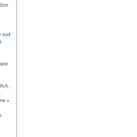
tion
e sud-
à
opie
tick ,
 :
ine
»
s