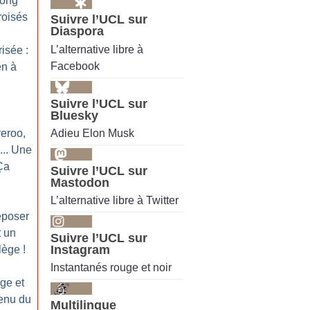
long
roisés
Suivre l’UCL sur
Diaspora
L’alternative libre à
isée :
Facebook
en à
Suivre l’UCL sur
Bluesky
Adieu Elon Musk
veroo,
... Une
Ça
Suivre l’UCL sur
Mastodon
L’alternative libre à Twitter
eposer
t un
Suivre l’UCL sur
Instagram
ilège
!
Instantanés rouge et noir
ge et
enu du
Multilingue