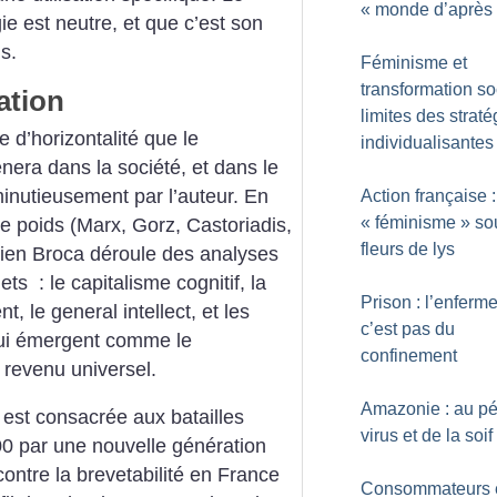
«
monde d’après
e est neutre, et que c’est son
s.
Féminisme et
transformation soc
ation
limites des straté
e d’horizontalité que le
individualisantes
nera dans la société, et dans le
minutieusement par l’auteur. En
Action française :
«
féminisme
» so
e poids (Marx, Gorz, Castoriadis,
fleurs de lys
tien Broca déroule des analyses
s : le capitalisme cognitif, la
Prison : l’enferm
 le general intellect, et les
c’est pas du
qui émergent comme le
confinement
evenu universel.
Amazonie : au pér
 est consacrée aux batailles
virus et de la soif
0 par une nouvelle génération
ntre la brevetabilité en France
Consommateurs 