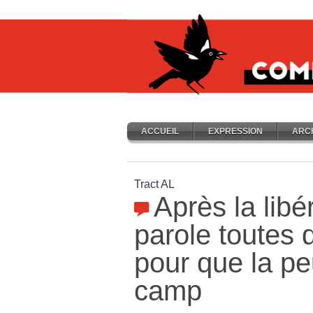
ACCUEIL
EXPRESSION
ARC
Tract AL
Après la libé
parole toutes 
pour que la p
camp