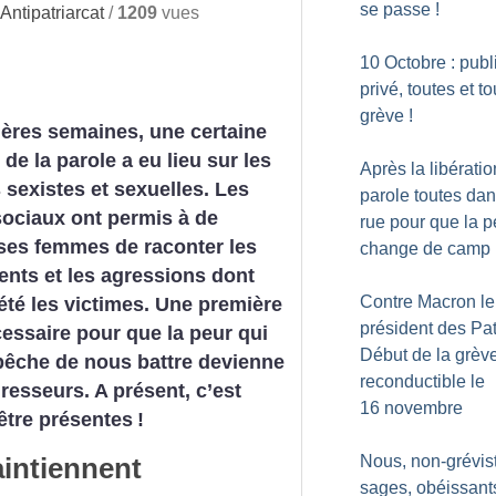
se passe
!
ntipatriarcat
/
1209
vues
10 Octobre : publ
privé, toutes et t
grève
!
ères semaines, une certaine
 de la parole a eu lieu sur les
Après la libératio
 sexistes et sexuelles. Les
parole toutes dan
ociaux ont permis à de
rue pour que la p
es femmes de raconter les
change de camp
nts et les agressions dont
Contre Macron le
 été les victimes. Une première
président des Pat
essaire pour que la peur qui
Début de la grèv
êche de nous battre devienne
reconductible le
gresseurs. A présent, c’est
16 novembre
être présentes
!
intiennent
Nous, non-grévis
sages, obéissants 