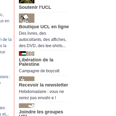
Soutenir l’UCL
ic,
ous en
Boutique UCL en ligne
Des livres, des
autocollants, des affiches,
n de la
des DVD, des tee-shirts...
s la
eur
Libération de la
Palestine
Campagne de boycott
rons :
e
Recevoir la newsletter
Hebdomadaire : vous ne
serez pas envahi·e !
tes
Joindre les groupes
et...