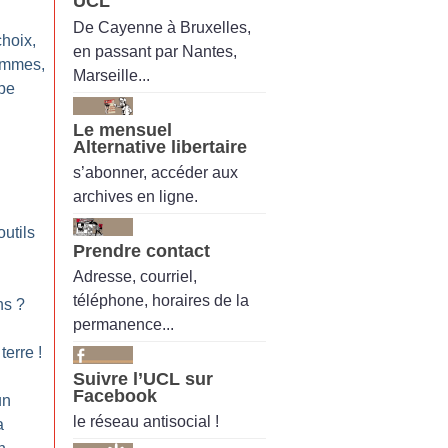
UCL
De Cayenne à Bruxelles,
hoix,
en passant par Nantes,
femmes,
Marseille...
ope
Le mensuel
Alternative libertaire
s’abonner, accéder aux
archives en ligne.
outils
Prendre contact
Adresse, courriel,
téléphone, horaires de la
ns
?
permanence...
terre
!
Suivre l’UCL sur
Facebook
un
le réseau antisocial !
a