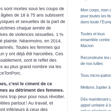
s sont mortes sous les coups de
Mon corps, mon c
 âgées de 18 à 75 ans subissent
pour toutes les 
iques et sexuelles de la part de
dans toute l’Eur
 victimes chaque année de
Toutes et tous
ives de violences sexuelles. 1
%
ensemble contre
rté plainte. Néanmoins, en 2014,
Macron
amnés. Toutes les femmes qui
un y ont déjà été harcelées. Ces
Reconstruire les 
ssablement, sont le reflet des
de nos luttes
 au plus grand nombre via les
ceTonPorc.
Tous micro-patro
es, c’est le ciment de ce
Mettons Jupiter à 
mmes au détriment des femmes.
ons trop peur pour nous révolter.
Dès maintenant 
itées partout
! Au travail, et
appel unitaire à l
ont inférieurs à ceux des