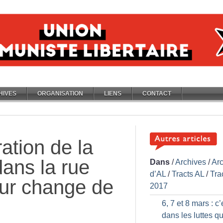
HIVES
ORGANISATION
LIENS
CONTACT
ration de la
dans la rue
Dans
/
Archives
/
Ar
d’AL
/
Tracts AL
/
Tra
eur change de
2017
6, 7 et 8 mars : c’
dans les luttes q