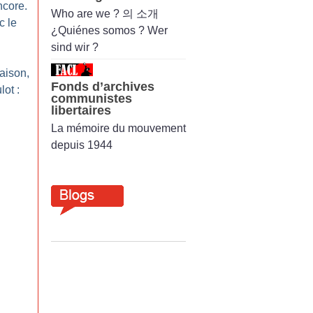
ncore.
Who are we ? 의 소개
c le
¿Quiénes somos ? Wer
sind wir ?
aison,
Fonds d’archives
lot :
communistes
libertaires
La mémoire du mouvement
depuis 1944