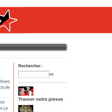
Rechercher :
chives
cts de
Trouver notre presse
est
ue ça