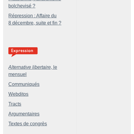
bolchevisé
?
Répression : Affaire du
8 décembre, suite et fin
?
Alternative libertaire,
le
mensuel
Communiqués
Webditos
Tracts
Argumentaires
Textes de congrès