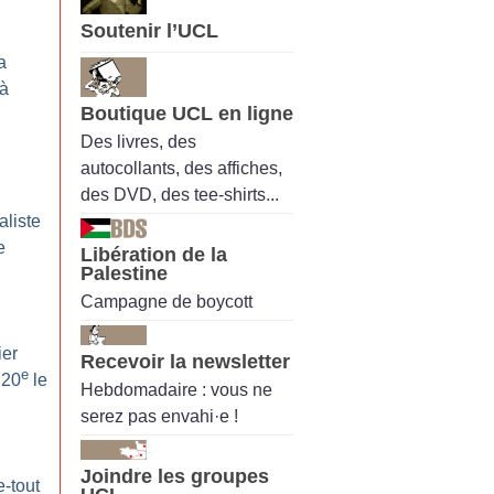
Soutenir l’UCL
a
 à
Boutique UCL en ligne
Des livres, des
autocollants, des affiches,
des DVD, des tee-shirts...
aliste
e
Libération de la
Palestine
Campagne de boycott
ier
Recevoir la newsletter
e
 20
le
Hebdomadaire : vous ne
serez pas envahi·e !
Joindre les groupes
-tout