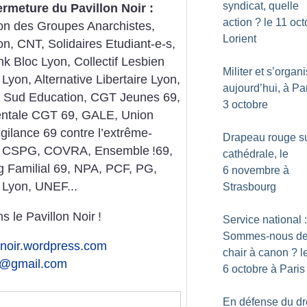
syndicat, quelle
fermeture du Pavillon Noir :
action
? le 11 oct
tion des Groupes Anarchistes,
Lorient
, CNT, Solidaires Etudiant-e-s,
k Bloc Lyon, Collectif Lesbien
Militer et s’organ
yon, Alternative Libertaire Lyon,
aujourd’hui, à Par
, Sud Education, CGT Jeunes 69,
3 octobre
entale CGT 69, GALE, Union
igilance 69 contre l’extrême-
Drapeau rouge su
ttac, CSPG, COVRA, Ensemble
!69,
cathédrale, le
 Familial 69, NPA, PCF, PG,
6 novembre à
 Lyon, UNEF...
Strasbourg
s le Pavillon Noir
!
Service national :
Sommes-nous de
onnoir.wordpress.com
chair à canon
? l
ir@gmail.com
6 octobre à Paris
En défense du dro