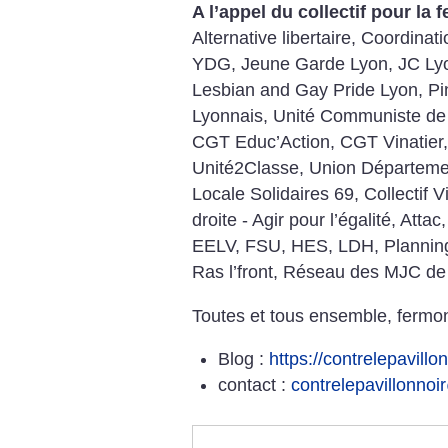
A l’appel du collectif pour la 
Alternative libertaire, Coordina
YDG, Jeune Garde Lyon, JC Lyon
Lesbian and Gay Pride Lyon, Pin
Lyonnais, Unité Communiste de L
CGT Educ’Action, CGT Vinatier
Unité2Classe, Union Départem
Locale Solidaires 69, Collectif V
droite - Agir pour l’égalité, A
EELV, FSU, HES, LDH, Planning
Ras l’front, Réseau des MJC de
Toutes et tous ensemble, fermon
Blog :
https://contrelepavill
contact :
contrelepavillonno