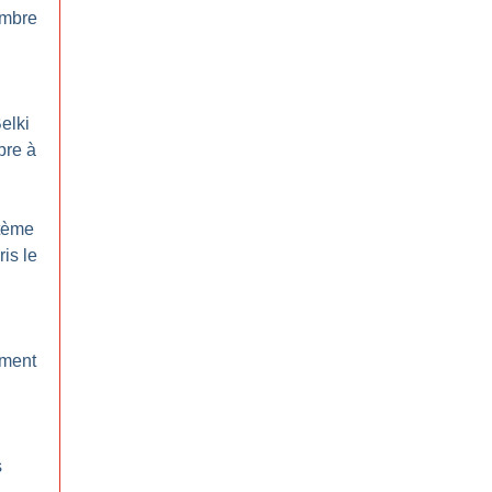
embre
elki
bre à
stème
ris le
ment
s