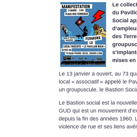
Le collect
du Pavill
Social ap
d’ampleur
des Terre
groupuscu
s’implant
mises en 
Le 13 janvier a ouvert, au 73 qu
local «
associatif
» appelé le Pav
un groupuscule, le Bastion Socia
Le Bastion social est la nouvell
GUD qui est un mouvement d’ext
depuis la fin des années 1960.
L
violence de rue et ses liens avé