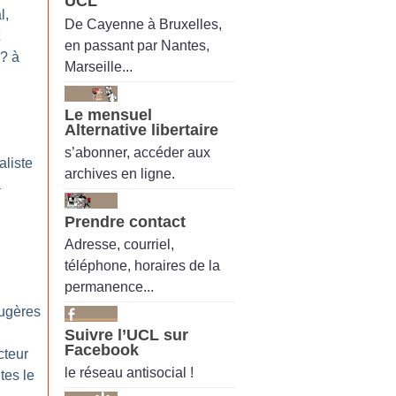
UCL
l,
De Cayenne à Bruxelles,
en passant par Nantes,
? à
Marseille...
Le mensuel
Alternative libertaire
s’abonner, accéder aux
aliste
archives en ligne.
à
Prendre contact
Adresse, courriel,
téléphone, horaires de la
permanence...
ugères
Suivre l’UCL sur
Facebook
cteur
le réseau antisocial !
tes le