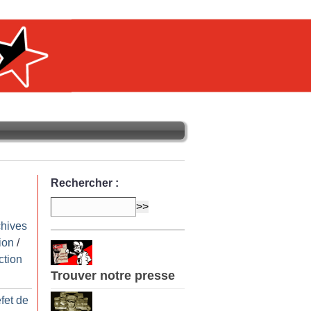
Rechercher :
chives
ion
/
ction
Trouver notre presse
fet de