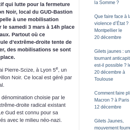
la Somme
?
if qui lutte pour la fermeture
on Noir, local du GUD-Bastion
Que faire face à l
pelle à une mobilisation
violence d’État
?
 le samedi 3 mars à 14h place
Montpellier le
aux. Partout où ce
20 décembre
le d’extrême-droite tente de
er, des mobilisations se sont
Gilets jaunes : un
place.
tournant anticapit
est-il possible
? l
e
ai Pierre-Scize, à Lyon 5
, un
20 décembre à
illon Noir. Ce local est géré par
Toulouse
l.
Comment faire pl
e dénomination choisie par le
Macron
? à Paris
rême-droite radical existant
12 décembre
e Gud est connu pour sa
rés avec le milieu néo-nazi.
Gilets Jaunes,
mouvement fourre