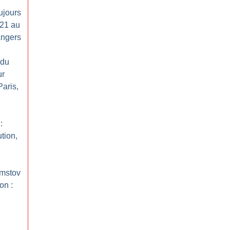
ujours
 21 au
Angers
 du
ur
aris,
:
tion,
emstov
on :