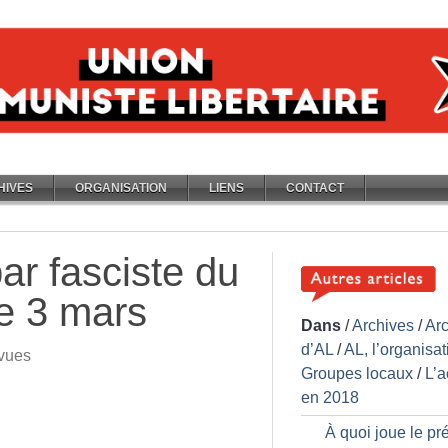
HIVES
ORGANISATION
LIENS
CONTACT
ar fasciste du
e 3 mars
Dans
/
Archives
/
Ar
d’AL
/
AL, l’organisat
vues
Groupes locaux
/
L’a
en 2018
À quoi joue le pré