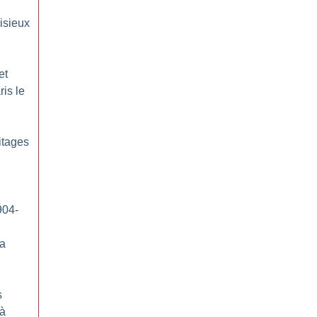
isieux
et
ris le
itages
904-
sa
s
 à