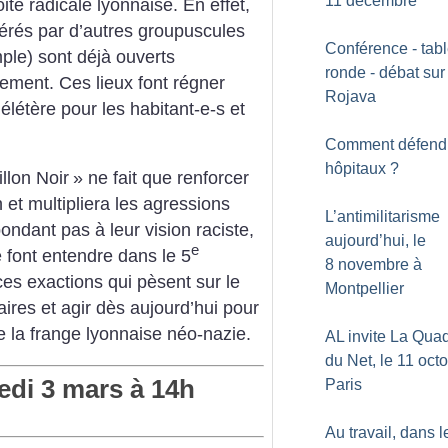
11 décembre
oite radicale lyonnaise.
En effet,
érés par d’autres groupuscules
Conférence - tab
ple) sont déjà ouverts
ronde - débat sur
sement.
Ces lieux font régner
Rojava
létère pour les habitant-e-s et
Comment défend
hôpitaux
?
llon Noir
» ne fait que renforcer
 et multipliera les agressions
L’antimilitarisme
ndant pas à leur vision raciste,
aujourd’hui, le
e
 font entendre dans le 5
8 novembre à
es exactions qui pèsent sur le
Montpellier
ires et agir dès aujourd’hui pour
le la frange lyonnaise néo-nazie.
AL invite La Qua
du Net, le 11 oct
edi 3 mars à 14h
Paris
Au travail, dans l