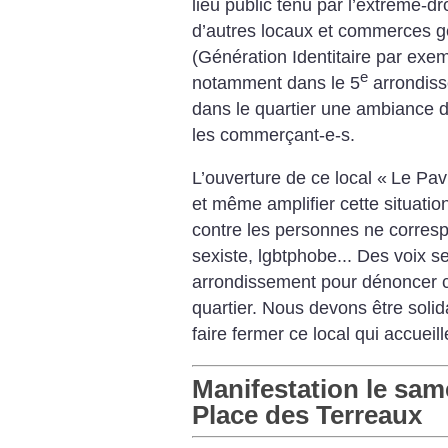
lieu public tenu par l’extrême-dr
d’autres locaux et commerces g
(Génération Identitaire par exem
e
notamment dans le 5
arrondis
dans le quartier une ambiance dé
les commerçant-e-s.
L’ouverture de ce local «
Le Pavi
et même amplifier cette situation
contre les personnes ne correspo
sexiste, lgbtphobe...
Des voix se
arrondissement pour dénoncer c
quartier.
Nous devons être solida
faire fermer ce local qui accueil
Manifestation le sam
Place des Terreaux