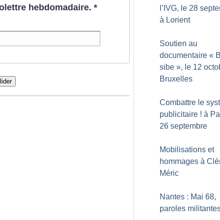
nfolettre hebdomadaire.
*
l’IVG, le 28 sept
à Lorient
Soutien au
documentaire «
B
sibe
», le 12 octo
Bruxelles
lider
Combattre le sy
publicitaire
! à Pa
26 septembre
Mobilisations et
hommages à Clé
Méric
Nantes : Mai 68,
paroles militante