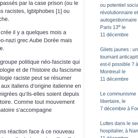
passés par la case prison (ou le
ou potentiel socia
s racistes, lgbtphobes [1] ou
révolutionnaire et
che.
autogestionnaire
e
Paris 13
le
crée il y a quelques mois a
11 décembre
éo-nazi grec Aube Dorée mais
e.
Gilets jaunes : un
tournant anticapit
groupe politique néo-fasciste qui
est-il possible
? 
logie et de l’histoire du fascisme
Montreuil le
ogie raciste peut se résumer
11 décembre
aux italiens d’origine italienne en
grées qu’ils-elles soient depuis
Le communisme
libertaire, le
toire.
Comme tout mouvement
7 décembre à Fo
minatoire s’accompagne
Luttes dans le se
hospitalier, à Nan
sans réaction face à ce nouveau