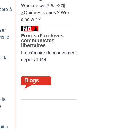
Who are we ? 의 소개
obre à
¿Quiénes somos ? Wer
sind wir ?
iser
Fonds d’archives
is le
communistes
libertaires
La mémoire du mouvement
r la
depuis 1944
 la
e
it à