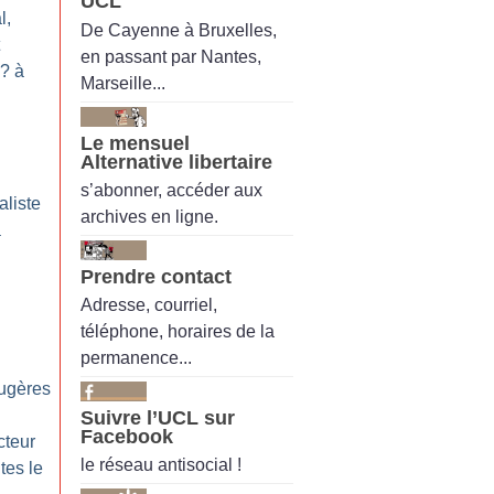
UCL
l,
De Cayenne à Bruxelles,
en passant par Nantes,
? à
Marseille...
Le mensuel
Alternative libertaire
s’abonner, accéder aux
aliste
archives en ligne.
à
Prendre contact
Adresse, courriel,
téléphone, horaires de la
permanence...
ugères
Suivre l’UCL sur
Facebook
cteur
le réseau antisocial !
tes le