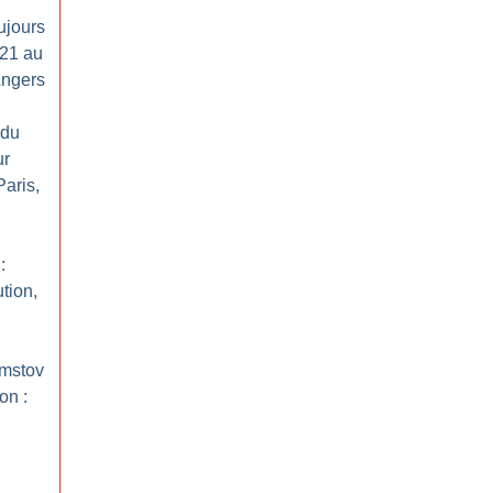
ujours
 21 au
Angers
 du
ur
aris,
:
tion,
emstov
on :