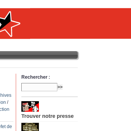
Rechercher :
chives
ion
/
ction
Trouver notre presse
fet de