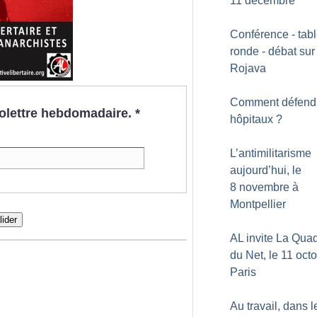
11 décembre
Conférence - tab
ronde - débat sur
Rojava
Comment défend
nfolettre hebdomadaire.
*
hôpitaux
?
L’antimilitarisme
aujourd’hui, le
8 novembre à
Montpellier
lider
AL invite La Qua
du Net, le 11 oct
Paris
Au travail, dans l