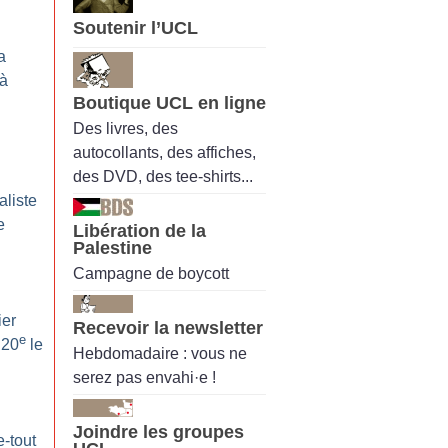
Soutenir l’UCL
a
 à
Boutique UCL en ligne
Des livres, des
autocollants, des affiches,
des DVD, des tee-shirts...
aliste
e
Libération de la
Palestine
Campagne de boycott
ier
Recevoir la newsletter
e
 20
le
Hebdomadaire : vous ne
serez pas envahi·e !
Joindre les groupes
-tout