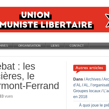
HIVES
ORGANISATION
LIENS
CONTACT
bat : les
ières, le
Dans
/
Archives
/
Ar
ermont-Ferrand
d’AL
/
AL, l’organisat
Groupes locaux
/
L’a
33
vues
en 2018
À quoi joue le pré