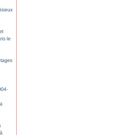
isieux
et
ris le
itages
904-
sa
s
 à