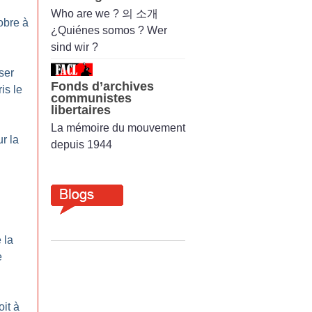
Who are we ? 의 소개
obre à
¿Quiénes somos ? Wer
sind wir ?
iser
Fonds d’archives
is le
communistes
libertaires
La mémoire du mouvement
r la
depuis 1944
 la
e
it à