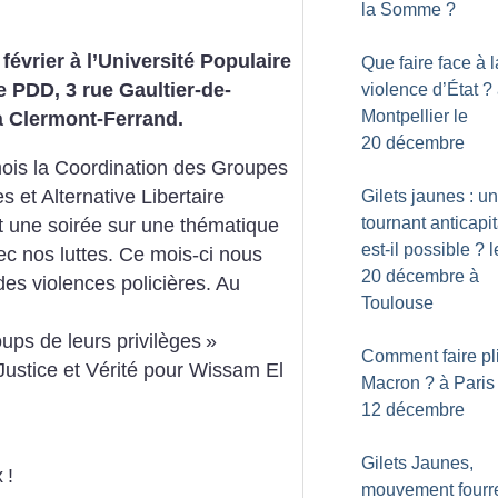
la Somme
?
 février à l’Université Populaire
Que faire face à l
 PDD, 3 rue Gaultier-de-
violence d’État
?
Montpellier le
à Clermont-Ferrand.
20 décembre
is la Coordination des Groupes
s et Alternative Libertaire
Gilets jaunes : un
tournant anticapit
t une soirée sur une thématique
est-il possible
? l
ec nos luttes. Ce mois-ci nous
20 décembre à
 des violences policières.
Au
Toulouse
ups de leurs privilèges
»
Comment faire pl
Justice et Vérité pour Wissam El
Macron
? à Paris
12 décembre
Gilets Jaunes,
x
!
mouvement fourre