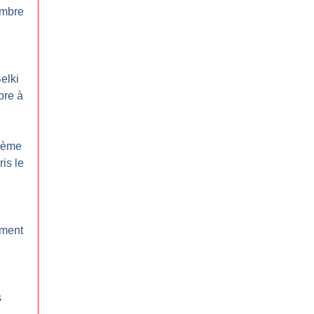
embre
elki
bre à
stème
ris le
ment
s