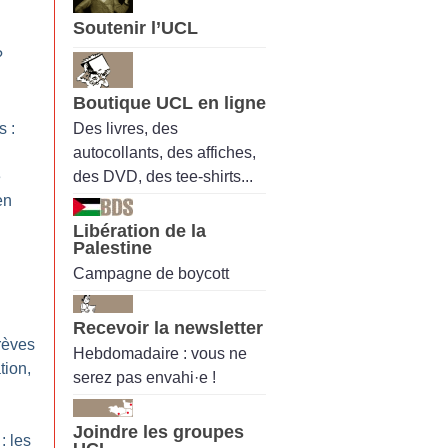
Soutenir l’UCL
?
Boutique UCL en ligne
Des livres, des
s :
autocollants, des affiches,
des DVD, des tee-shirts...
e
en
Libération de la
Palestine
Campagne de boycott
Recevoir la newsletter
rèves
Hebdomadaire : vous ne
tion,
serez pas envahi·e !
Joindre les groupes
: les