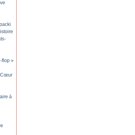
ove
opacki
stoire
ts-
c-flop
»
Cœur
aire à
re