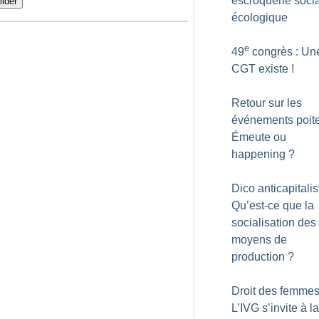
escroquerie socia
lider
écologique
e
49
congrès : Une
CGT existe
!
Retour sur les
événements poite
Émeute ou
happening
?
Dico anticapitalis
Qu’est-ce que la
socialisation des
moyens de
production
?
Droit des femmes
L’IVG s’invite à l