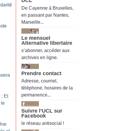
UCL
idarité
De Cayenne à Bruxelles,
en passant par Nantes,
Marseille...
oste
Le mensuel
Alternative libertaire
s’abonner, accéder aux
archives en ligne.
Prendre contact
ssera
Adresse, courriel,
téléphone, horaires de la
permanence...
: Et
 le
Suivre l’UCL sur
Facebook
le réseau antisocial !
 Une