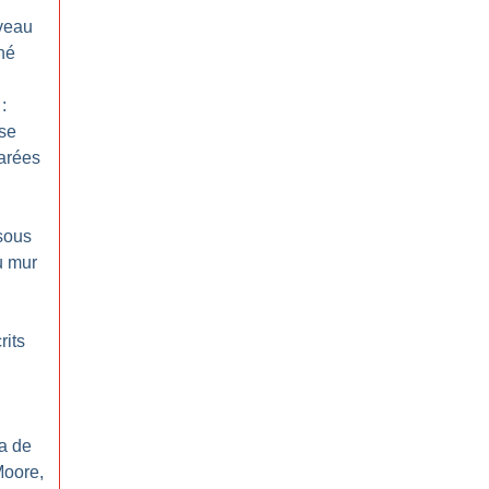
veau
né
:
se
marées
 sous
u mur
rits
ma de
Moore,