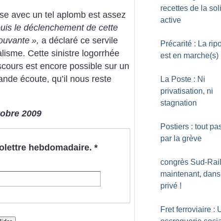
recettes de la sol
sse avec un tel aplomb est assez
active
uis le déclenchement de cette
pouvante
»,
a déclaré ce servile
Précarité : La rip
alisme. Cette sinistre logorrhée
est en marche(s)
iscours est encore possible sur un
nde écoute, qu’il nous reste
La Poste : Ni
privatisation, ni
stagnation
ctobre 2009
Postiers : tout pa
par la grève
nfolettre hebdomadaire.
*
congrès Sud-Rail 
maintenant, dans
privé
!
Fret ferroviaire :