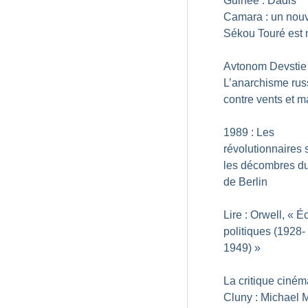
Guinée : Dadis
Camara : un nou
Sékou Touré est 
Avtonom Devstie 
L’anarchisme rus
contre vents et 
1989 : Les
révolutionnaires
les décombres d
de Berlin
Lire : Orwell, «
Éc
politiques (1928-
1949)
»
La critique ciné
Cluny : Michael 