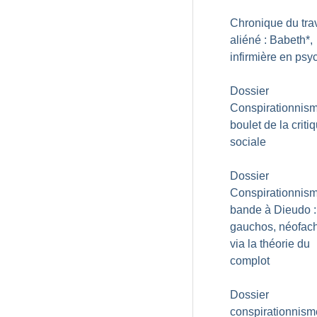
Chronique du trav
aliéné : Babeth*,
infirmière en psyc
Dossier
Conspirationnisme
boulet de la criti
sociale
Dossier
Conspirationnism
bande à Dieudo :
gauchos, néofac
via la théorie du
complot
Dossier
conspirationnism