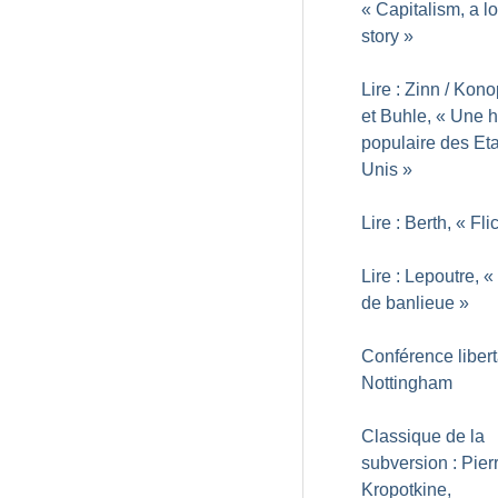
«
Capitalism, a l
story
»
Lire : Zinn / Kon
et Buhle, «
Une hi
populaire des Eta
Unis
»
Lire : Berth, «
Fli
Lire : Lepoutre, «
de banlieue
»
Conférence libert
Nottingham
Classique de la
subversion : Pier
Kropotkine,