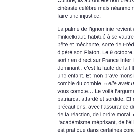
Culture, ils auront été nombreu
cinéaste célèbre mais néanmoins
faire une injustice.
La palme de l’ignominie revient 
Finkielkraut, habitué à se vautre
bête et méchante, sorte de Fréd
digéré son Platon. Le 9 octobre,
sortir en direct sur France Inter
dominant : c’est la faute de la fi
une enfant. Et mon brave mons
comble du comble,
«
elle avait 
vous compte… Le voilà l’argumen
patriarcat attardé et sordide. Et 
précautions, avec l’assurance du
de la réaction, de l’ordre moral,
l’académisme méprisant, de l’élit
est pratiqué dans certaines condi