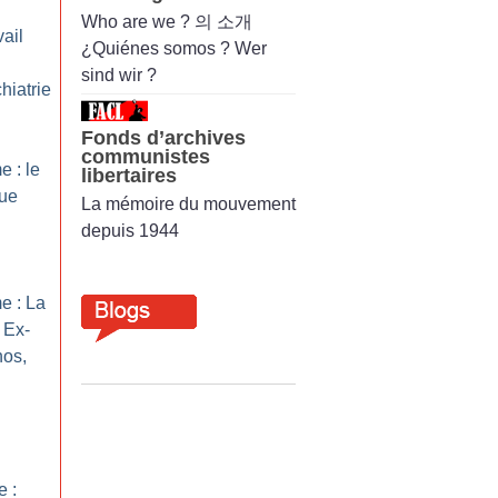
Who are we ? 의 소개
ail
¿Quiénes somos ? Wer
sind wir ?
hiatrie
Fonds d’archives
communistes
 : le
libertaires
que
La mémoire du mouvement
depuis 1944
e : La
 Ex-
hos,
e :