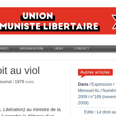
HIVES
ORGANISATION
LIENS
CONTACT
it au viol
ournal
/
1979
vues
Dans
/
Expression
/
Mensuel AL
/
Numér
2009
/
n°189 (novem
2009)
, Libération)
au ministre de la
Edito : Le droit au