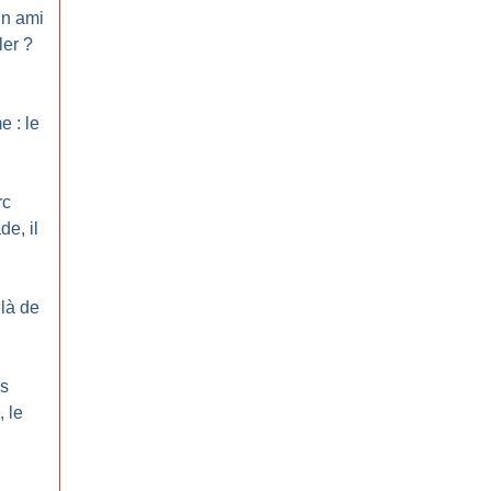
un ami
ler
?
 : le
rc
de, il
là de
es
 le