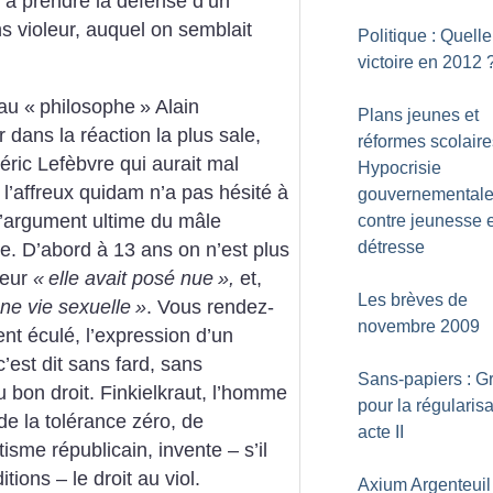
x à prendre la défense d’un
 violeur, auquel on semblait
Politique : Quelle
victoire en 2012
au «
philosophe
» Alain
Plans jeunes et
r dans la réaction la plus sale,
réformes scolaire
éric Lefèbvre qui aurait mal
Hypocrisie
 l’affreux quidam n’a pas hésité à
gouvernemental
 l’argument ultime du mâle
contre jeunesse 
détresse
lle. D’abord à 13 ans on n’est plus
ieur
«
elle avait posé nue
»,
et,
Les brèves de
une vie sexuelle
»
. Vous rendez-
novembre 2009
t éculé, l’expression d’un
c’est dit sans fard, sans
Sans-papiers : G
 bon droit. Finkielkraut, l’homme
pour la régularisa
 de la tolérance zéro, de
acte II
isme républicain, invente – s’il
tions – le droit au viol.
Axium Argenteuil 