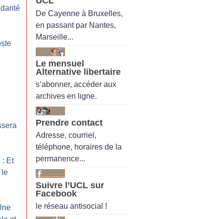
UCL
idarité
De Cayenne à Bruxelles,
en passant par Nantes,
Marseille...
oste
Le mensuel
Alternative libertaire
s’abonner, accéder aux
archives en ligne.
Prendre contact
ssera
Adresse, courriel,
téléphone, horaires de la
permanence...
: Et
 le
Suivre l’UCL sur
Facebook
le réseau antisocial !
 Une