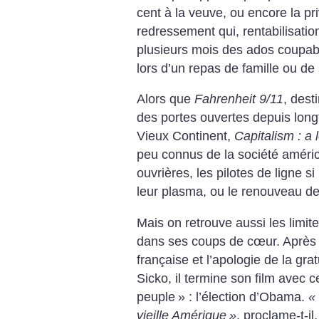
cent à la veuve, ou encore la pr
redressement qui, rentabilisatio
plusieurs mois des ados coupab
lors d’un repas de famille ou de 
Alors que
Fahrenheit 9/11
, dest
des portes ouvertes depuis lon
Vieux Continent,
Capitalism : a 
peu connus de la société améri
ouvrières, les pilotes de ligne s
leur plasma, ou le renouveau de
Mais on retrouve aussi les lim
dans ses coups de cœur. Après l
française et l’apologie de la gr
Sicko, il termine son film avec ce
peuple
» : l’élection d’Obama.
«
vieille Amérique
»
, proclame-t-il