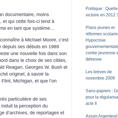
Politique : Quelle
un documentaire, moins
victoire en 2012
et qui cette fois-ci tend à
Plans jeunes et
lisme en tant que système…
réformes scolaire
reconnaître à Michael Moore, c’est
Hypocrisie
te depuis ses débuts en 1989
gouvernemental
contre jeunesse 
ifeste une nouvelle fois dans son
détresse
bord dans le choix de ses cibles,
ald Reagan, Georges W. Bush et
Les brèves de
hé originel, à savoir la
novembre 2009
 Flint, Michigan, et que l’on
Sans-papiers : G
pour la régularisa
rès particulière de ses
acte II
 induit la perception du
ge d’archives, de reportages et
Axium Argenteuil 