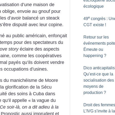
escroquerie socia
ivatisation d’une maison de
écologique
n oblige, envoie au gnouf pour
e
les d’avoir balancé un steack
49
congrès : Une
s’être disputé avec leur copine.
CGT existe
!
iné au public américain, enfonçait
Retour sur les
gtemps pour des spectateurs du
événements poite
love story
éclaire des aspects
Émeute ou
caine, comme les coopératives
happening
?
i mal payés qu’ils doivent vendre
Dico anticapitalis
s occupations d’usines.
Qu’est-ce que la
ites du manichéisme de Moore
socialisation des
moyens de
a glorification de la Sécu
production
?
atuité des soins à Cuba dans
 qu’il appelle «
la vague du
Droit des femmes
Ce soir-là, on a dit adieu à la
L’IVG s’invite à l
. Pronostic aussi imprudent et