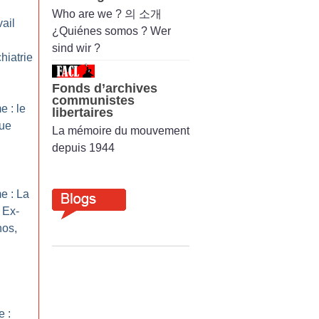
Who are we ? 의 소개
ail
¿Quiénes somos ? Wer
sind wir ?
hiatrie
Fonds d’archives
communistes
 : le
libertaires
que
La mémoire du mouvement
depuis 1944
e : La
 Ex-
hos,
e :