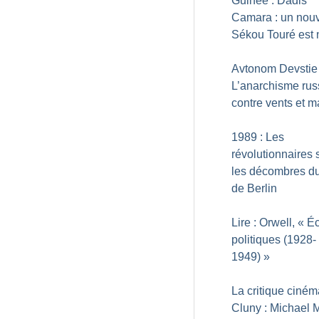
Guinée : Dadis
Camara : un nou
Sékou Touré est 
Avtonom Devstie 
L’anarchisme rus
contre vents et 
1989 : Les
révolutionnaires
les décombres d
de Berlin
Lire : Orwell, «
Éc
politiques (1928-
1949)
»
La critique ciné
Cluny : Michael 