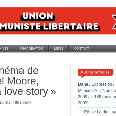
HIVES
ORGANISATION
LIENS
CONTACT
cinéma de
el Moore,
Dans
/
Expression
/
 love story
»
Mensuel AL
/
Numér
2009
/
n°189 (novem
ournal
/
981
vues
2009)
Edito : Le droit au