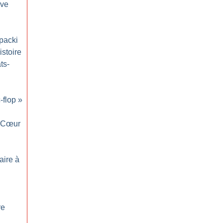
ove
opacki
stoire
ts-
c-flop
»
Cœur
aire à
re