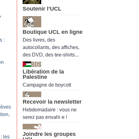
Soutenir l’UCL
?
Boutique UCL en ligne
Des livres, des
s :
autocollants, des affiches,
des DVD, des tee-shirts...
e
en
Libération de la
Palestine
Campagne de boycott
Recevoir la newsletter
rèves
Hebdomadaire : vous ne
tion,
serez pas envahi·e !
Joindre les groupes
: les