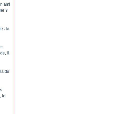
un ami
ler
?
 : le
rc
de, il
là de
es
 le