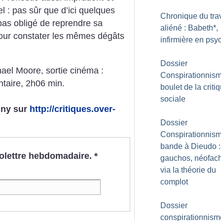
el : pas sûr que d’ici quelques
Chronique du trav
pas obligé de reprendre sa
aliéné : Babeth*,
pour constater les mêmes dégâts
infirmière en psyc
Dossier
ael Moore, sortie cinéma :
Conspirationnisme
aire, 2h06 min.
boulet de la criti
sociale
luny
sur
http://critiques.over-
Dossier
Conspirationnism
bande à Dieudo :
nfolettre hebdomadaire.
*
gauchos, néofac
via la théorie du
complot
Dossier
conspirationnism