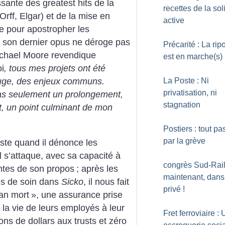
ssante des greatest hits de la
recettes de la sol
rff, Elgar) et de la mise en
active
 pour apostropher les
, son dernier opus ne déroge pas
Précarité : La rip
Michael Moore revendique
est en marche(s)
i
, tous mes projets ont été
La Poste : Ni
rouge, des enjeux communs.
privatisation, ni
as seulement un prolongement,
stagnation
t, un point culminant de mon
Postiers : tout pa
par la grève
ste quand il dénonce les
 s’attaque, avec sa capacité à
congrès Sud-Rail 
antes de son propos
; après les
maintenant, dans
és de soin dans
Sicko
, il nous fait
privé
!
an mort
», une assurance prise
la vie de leurs employés à leur
Fret ferroviaire :
ons de dollars aux trusts et zéro