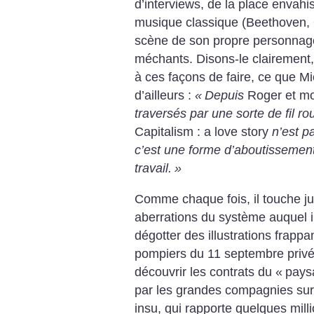
d’interviews, de la place envahi
musique classique (Beethoven, O
scène de son propre personnage
méchants.
Disons-le clairement
à ces façons de faire, ce que 
d’ailleurs :
«
Depuis
Roger et mo
traversés par une sorte de fil 
Capitalism : a love story
n’est p
c’est une forme d’aboutissemen
travail.
»
Comme chaque fois, il touche ju
aberrations du système auquel il
dégotter des illustrations frapp
pompiers du 11 septembre priv
découvrir les contrats du «
pays
par les grandes compagnies sur 
insu, qui rapporte quelques milli