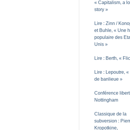
«
Capitalism, a l
story
»
Lire : Zinn / Kon
et Buhle, «
Une hi
populaire des Eta
Unis
»
Lire : Berth, «
Fli
Lire : Lepoutre, «
de banlieue
»
Conférence libert
Nottingham
Classique de la
subversion : Pier
Kropotkine,