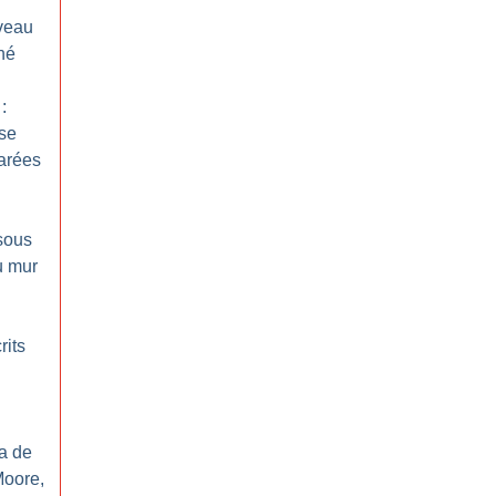
veau
né
:
se
marées
 sous
u mur
rits
ma de
Moore,