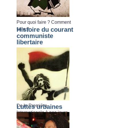
Pour quoi faire
? Comment
Histoire du courant
faire
?
communiste
libertaire
De la Première
Luttes urbaines
Internationale à nos jours.