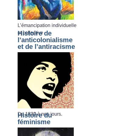
L’émancipation individuelle
Histoire de
et collective
l’anticolonialisme
et de l’antiracisme
De 1830 à nos jours.
Histoire du
féminisme