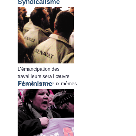
Syndicalisme
L’émancipation des
travailleurs sera l’œuvre
Féminisme
des travailleurs eux-mêmes