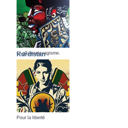
Ci-gît l’esclavagisme.
Kurdistan
Pour la liberté