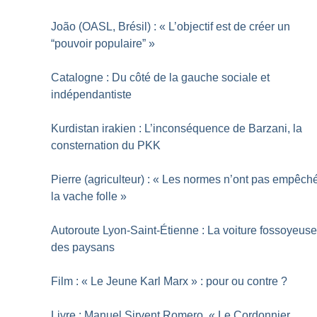
João (OASL, Brésil) : «
L’objectif est de créer un
“pouvoir populaire”
»
Catalogne : Du côté de la gauche sociale et
indépendantiste
Kurdistan irakien : L’inconséquence de Barzani, la
consternation du PKK
Pierre (agriculteur) : «
Les normes n’ont pas empêch
la vache folle
»
Autoroute Lyon-Saint-Étienne : La voiture fossoyeus
des paysans
Film : «
Le Jeune Karl Marx
» : pour ou contre
?
Livre : Manuel Sirvent Romero, «
Le Cordonnier