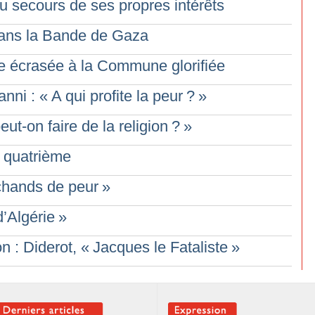
au secours de ses propres intérêts
dans la Bande de Gaza
 écrasée à la Commune glorifiée
nni : «
A qui profite la peur
?
»
ut-on faire de la religion
?
»
 : quatrième
hands de peur
»
’Algérie
»
n : Diderot, «
Jacques le Fataliste
»