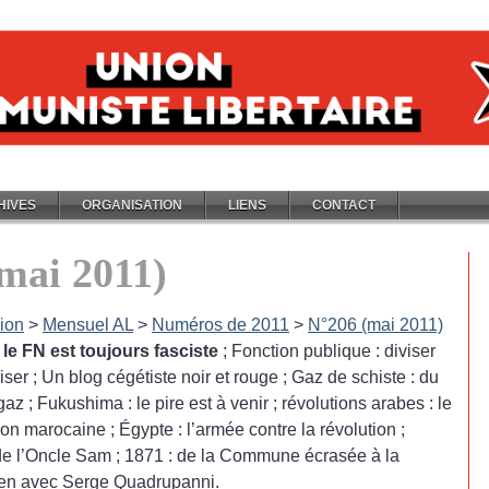
HIVES
ORGANISATION
LIENS
CONTACT
mai 2011)
ion
>
Mensuel AL
>
Numéros de 2011
>
N°206 (mai 2011)
, le FN est toujours fasciste
; Fonction publique : diviser
iser
; Un blog cégétiste noir et rouge
; Gaz de schiste : du
 gaz
; Fukushima : le pire est à venir
; révolutions arabes : le
ion marocaine
; Égypte : l’armée contre la révolution
;
 de l’Oncle Sam
; 1871 : de la Commune écrasée à la
etien avec Serge Quadrupanni.