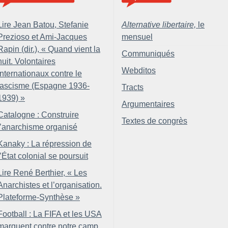
Lire Jean Batou, Stefanie
Alternative libertaire,
le
Prezioso et Ami-Jacques
mensuel
Rapin (dir.), «
Quand vient la
Communiqués
nuit. Volontaires
Webditos
internationaux contre le
fascisme (Espagne 1936-
Tracts
1939)
»
Argumentaires
Catalogne : Construire
Textes de congrès
l’anarchisme organisé
Kanaky : La répression de
l’État colonial se poursuit
Lire René Berthier, «
Les
Anarchistes et l’organisation.
Plateforme-Synthèse
»
Football : La FIFA et les USA
marquent contre notre camp