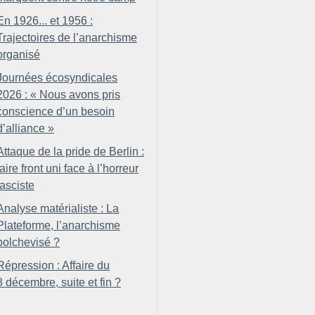
En 1926... et 1956 :
Trajectoires de l’anarchisme
organisé
Journées écosyndicales
2026 : «
Nous avons pris
conscience d’un besoin
d’alliance
»
Attaque de la pride de Berlin :
faire front uni face à l’horreur
fasciste
Analyse matérialiste : La
Plateforme, l’anarchisme
bolchevisé
?
Répression : Affaire du
8 décembre, suite et fin
?