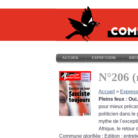
ACCUEIL
EXPRESSION
ARC
N°206 (
Accueil
>
Express
Pleins feux : Oui
pour mieux précar
politicien dans le
mythe de l’except
Afrique, le retour
Commune glorifiée
; Edition : entr