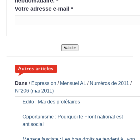
hebdomadaire.
*
Votre adresse e-mail
*
Valider
Dans
/
Expression
/
Mensuel AL
/
Numéros de 2011
/
N°206 (mai 2011)
Edito : Mai des prolétaires
Opportunisme : Pourquoi le Front national est
antisocial
Menace fasciste : Les bras droits se tendent à Lyon