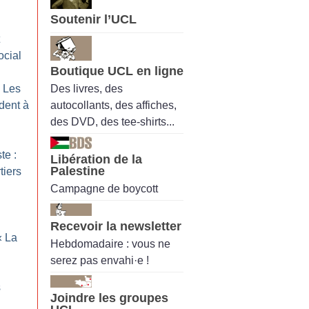
Soutenir l’UCL
ocial
Boutique UCL en ligne
Des livres, des
: Les
autocollants, des affiches,
ndent à
des DVD, des tee-shirts...
te :
Libération de la
Palestine
tiers
Campagne de boycott
Recevoir la newsletter
«
La
Hebdomadaire : vous ne
serez pas envahi·e !
s
Joindre les groupes