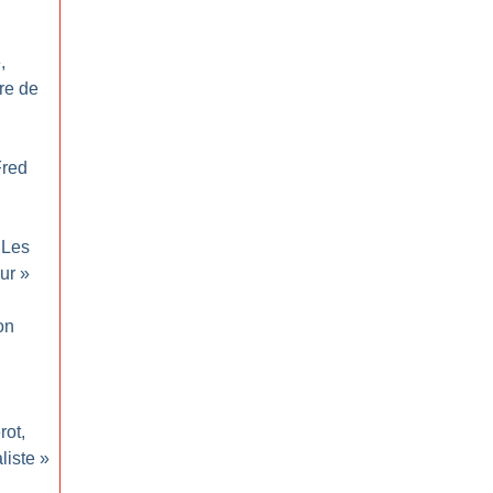
,
re de
Fred
Les
ur
»
on
rot,
liste
»