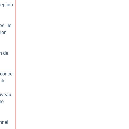
ception
s : le
tion
on de
 contre
ale
ouveau
me
nnel