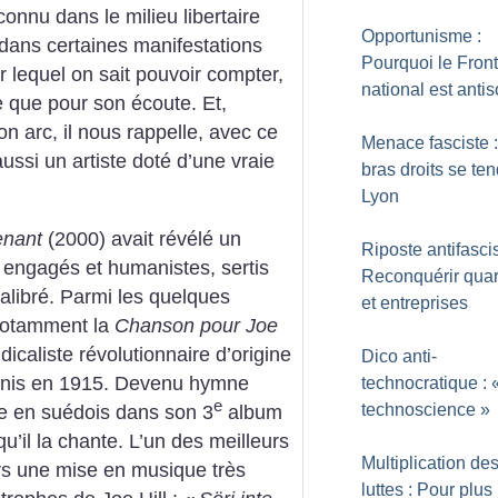
nconnu dans le milieu libertaire
Opportunisme :
n dans certaines manifestations
Pourquoi le Front
 lequel on sait pouvoir compter,
national est antis
e que pour son écoute. Et,
on arc, il nous rappelle, avec ce
Menace fasciste 
ussi un artiste doté d’une vraie
bras droits se te
Lyon
enant
(2000) avait révélé un
Riposte antifascis
s engagés et humanistes, sertis
Reconquérir quar
alibré. Parmi les quelques
et entreprises
 notamment la
Chanson pour Joe
caliste révolutionnaire d’origine
Dico anti-
Unis en 1915. Devenu hymne
technocratique : 
e
technoscience
»
ise en suédois dans son 3
album
qu’il la chante. L’un des meilleurs
Multiplication de
rs une mise en musique très
luttes : Pour plus