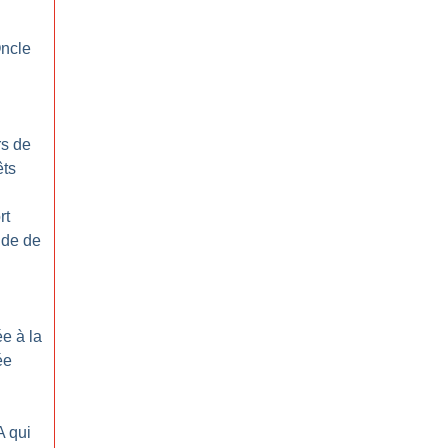
l
Oncle
rs de
êts
rt
nde de
e à la
ée
A qui