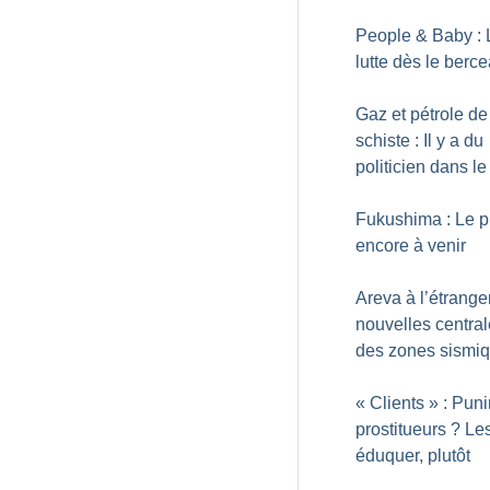
People & Baby : 
lutte dès le berc
Gaz et pétrole de
schiste : Il y a du
politicien dans le
Fukushima : Le pi
encore à venir
Areva à l’étrange
nouvelles central
des zones sismi
«
Clients
» : Puni
prostitueurs
? Le
éduquer, plutôt