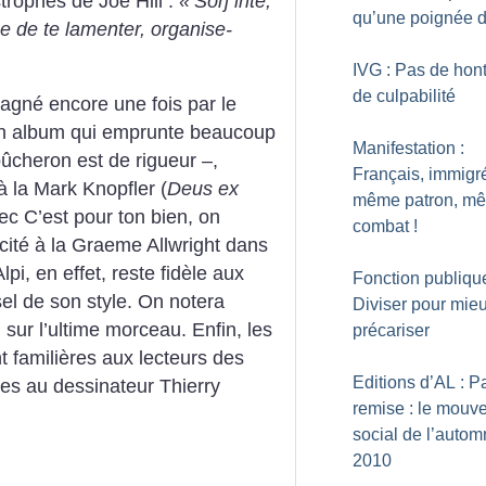
trophes de Joe Hill :
«
Sörj inte,
qu’une poignée d
e de te lamenter, organise-
IVG : Pas de hon
de culpabilité
pagné encore une fois par le
e un album qui emprunte beaucoup
Manifestation :
bûcheron est de rigueur –,
Français, immigr
à la Mark Knopfler (
Deus ex
même patron, m
vec C’est pour ton bien, on
combat
!
cité à la Graeme Allwright dans
Alpi, en effet, reste fidèle aux
Fonction publique
sel de son style. On notera
Diviser pour mie
 sur l’ultime morceau. Enfin, les
précariser
nt familières aux lecteurs des
Editions d’AL : Pa
dues au dessinateur Thierry
remise : le mouv
social de l’auto
2010