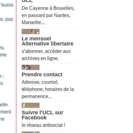
UCL
’euros
De Cayenne à Bruxelles,
en passant par Nantes,
te, pas
Marseille...
Le mensuel
Alternative libertaire
és,
s’abonner, accéder aux
ême
archives en ligne.
Prendre contact
 :
Adresse, courriel,
ux
téléphone, horaires de la
permanence...
rtie
ement
Suivre l’UCL sur
Facebook
mne
le réseau antisocial !