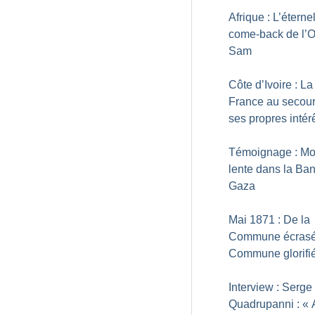
Afrique : L’éterne
come-back de l’
Sam
Côte d’Ivoire : La
France au secou
ses propres intér
Témoignage : Mo
lente dans la Ba
Gaza
Mai 1871 : De la
Commune écrasé
Commune glorifi
Interview : Serge
Quadrupanni : «