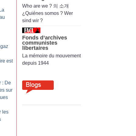
Who are we ? 의 소개
La
¿Quiénes somos ? Wer
eau
sind wir ?
Fonds d’archives
communistes
 gaz
libertaires
La mémoire du mouvement
re est
depuis 1944
r : De
es sur
ques
r les
s