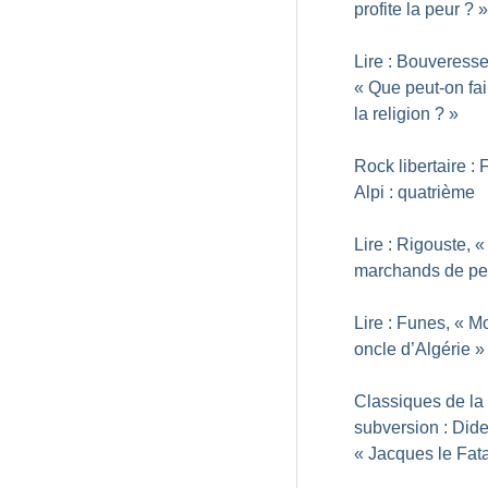
profite la peur
?
»
Lire : Bouveresse
«
Que peut-on fai
la religion
?
»
Rock libertaire : 
Alpi : quatrième
Lire : Rigouste, «
marchands de pe
Lire : Funes, «
M
oncle d’Algérie
»
Classiques de la
subversion : Dide
«
Jacques le Fata