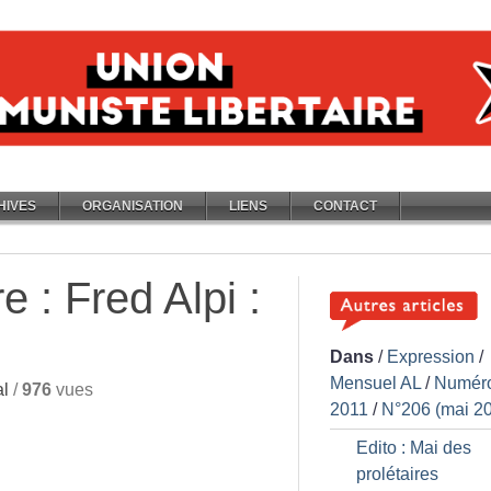
HIVES
ORGANISATION
LIENS
CONTACT
e : Fred Alpi :
Dans
/
Expression
/
Mensuel AL
/
Numér
l
/
976
vues
2011
/
N°206 (mai 2
Edito : Mai des
prolétaires