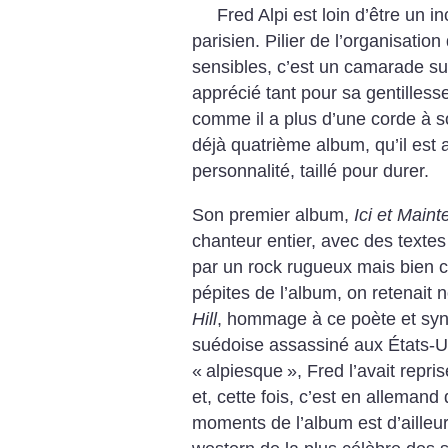
Fred Alpi est loin d’être un i
parisien. Pilier de l’organisatio
sensibles, c’est un camarade sur
apprécié tant pour sa gentilless
comme
il a plus d’une corde à s
déjà quatrième album, qu’il est a
personnalité, taillé pour durer.
Son premier album,
Ici et Maint
chanteur entier, avec des texte
par un rock rugueux mais bien c
pépites de l’album, on retenait
Hill
, hommage à ce poète et syndi
suédoise assassiné aux États-
«
alpiesque
», Fred l’avait repr
et, cette fois, c’est en allemand 
moments de l’album est d’ailleu