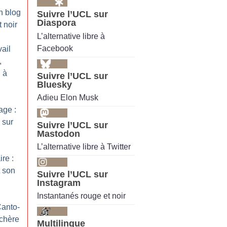
n blog
Suivre l’UCL sur
Diaspora
 noir
L’alternative libre à
Facebook
ail
,
 à
Suivre l’UCL sur
Bluesky
Adieu Elon Musk
ge :
 sur
Suivre l’UCL sur
Mastodon
L’alternative libre à Twitter
ire :
 son
Suivre l’UCL sur
Instagram
Instantanés rouge et noir
Canto-
nchère
Multilingue