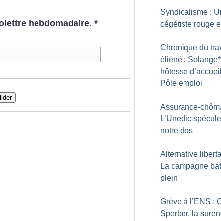
Syndicalisme : U
nfolettre hebdomadaire.
*
cégétiste rouge et
Chronique du trav
élièné : Solange*
hôtesse d’accueil
Pôle emploi
lider
Assurance-chôma
L’Unedic spécule
notre dos
Alternative liberta
La campagne bat
plein
Grève à l’ENS : 
Sperber, la sure