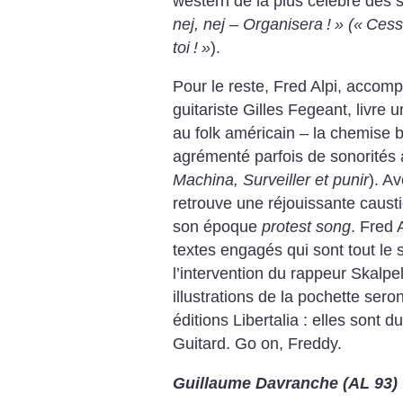
western de la plus célèbre des s
nej, nej – Organisera
!
»
(«
Cess
toi
!
»
).
Pour le reste, Fred Alpi, accom
guitariste Gilles Fegeant, livr
au folk américain – la chemise 
agrémenté parfois de sonorités 
Machina, Surveiller et punir
). A
retrouve une réjouissante causti
son époque
protest song
. Fred 
textes engagés qui sont tout le 
l’intervention du rappeur Skalpel
illustrations de la pochette sero
éditions Libertalia : elles sont 
Guitard. Go on, Freddy.
Guillaume Davranche (AL 93)