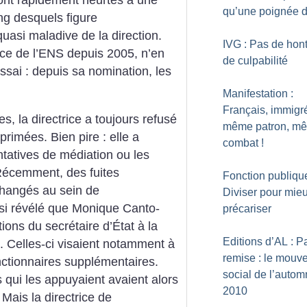
sont rapidement heurtés à une
qu’une poignée d
ng desquels figure
 quasi maladive de la direction.
IVG : Pas de hon
ice de l’ENS depuis 2005, n’en
de culpabilité
essai : depuis sa nomination, les
Manifestation :
Français, immigr
s, la directrice a toujours refusé
même patron, m
primées. Bien pire : elle a
combat
!
ntatives de médiation ou les
 Récemment, des fuites
Fonction publique
changés au sein de
Diviser pour mie
insi révélé que Monique Canto-
précariser
ions du secrétaire d’État à la
Editions d’AL : Pa
. Celles-ci visaient notamment à
remise : le mouv
ctionnaires supplémentaires.
social de l’auto
 qui les appuyaient avaient alors
2010
Mais la directrice de