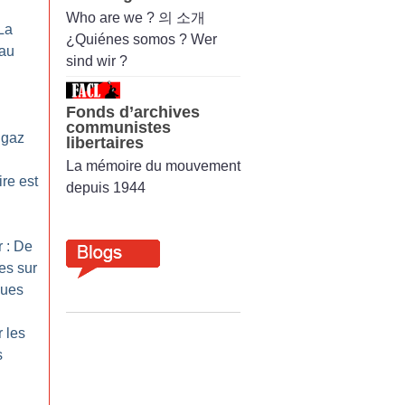
Who are we ? 의 소개
La
¿Quiénes somos ? Wer
eau
sind wir ?
Fonds d’archives
communistes
 gaz
libertaires
La mémoire du mouvement
re est
depuis 1944
r : De
es sur
ques
r les
s