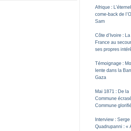
Afrique : L’éterne
come-back de l’
Sam
Côte d’Ivoire : La
France au secou
ses propres intér
Témoignage : Mo
lente dans la Ba
Gaza
Mai 1871 : De la
Commune écrasé
Commune glorifi
Interview : Serge
Quadrupanni : «