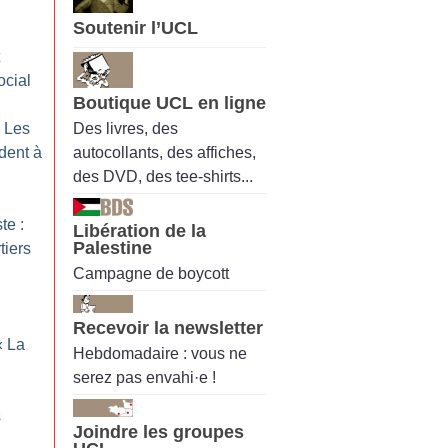
Soutenir l’UCL
ocial
Boutique UCL en ligne
Des livres, des
: Les
autocollants, des affiches,
ndent à
des DVD, des tee-shirts...
te :
Libération de la
Palestine
tiers
Campagne de boycott
Recevoir la newsletter
«
La
Hebdomadaire : vous ne
serez pas envahi·e !
s
Joindre les groupes