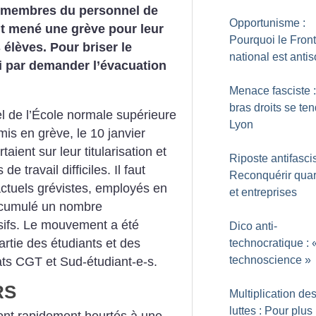
e membres du personnel de
Opportunisme :
nt mené une grève pour leur
Pourquoi le Front
s élèves. Pour briser le
national est antis
ni par demander l’évacuation
Menace fasciste 
bras droits se te
 de l’École normale supérieure
Lyon
mis en grève, le 10 janvier
aient sur leur titularisation et
Riposte antifascis
e travail difficiles. Il faut
Reconquérir quar
actuels grévistes, employés en
et entreprises
nt cumulé un nombre
ifs. Le mouvement a été
Dico anti-
rtie des étudiants et des
technocratique : 
technoscience
»
ats CGT et Sud-étudiant-e-s.
RS
Multiplication de
luttes : Pour plus