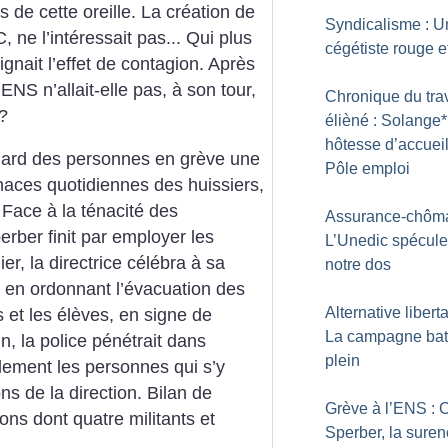
s de cette oreille. La création de
Syndicalisme : U
 ne l’intéressait pas... Qui plus
cégétiste rouge et
nait l’effet de contagion. Après
’ENS n’allait-elle pas, à son tour,
Chronique du trav
?
élièné : Solange*
hôtesse d’accueil
’égard des personnes en grève une
Pôle emploi
naces quotidiennes des huissiers,
. Face à la ténacité des
Assurance-chôma
rber finit par employer les
L’Unedic spécule
er, la directrice célébra à sa
notre dos
, en ordonnant l’évacuation des
Alternative liberta
 et les élèves, en signe de
La campagne bat
n, la police pénétrait dans
plein
alement les personnes qui s’y
ns de la direction. Bilan de
Grève à l’ENS : 
ions dont quatre militants et
Sperber, la sure