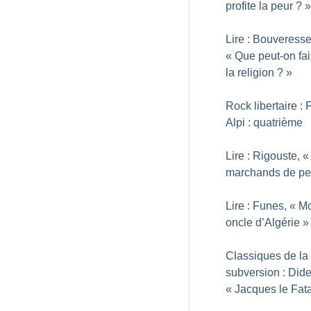
profite la peur
?
»
Lire : Bouveresse
«
Que peut-on fai
la religion
?
»
Rock libertaire : 
Alpi : quatrième
Lire : Rigouste, «
marchands de pe
Lire : Funes, «
M
oncle d’Algérie
»
Classiques de la
subversion : Dide
«
Jacques le Fata