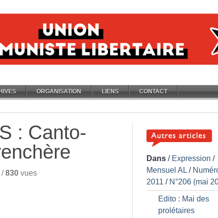
HIVES
ORGANISATION
LIENS
CONTACT
S : Canto-
renchère
Dans
/
Expression
/
Mensuel AL
/
Numér
/
830
vues
2011
/
N°206 (mai 2
Edito : Mai des
prolétaires