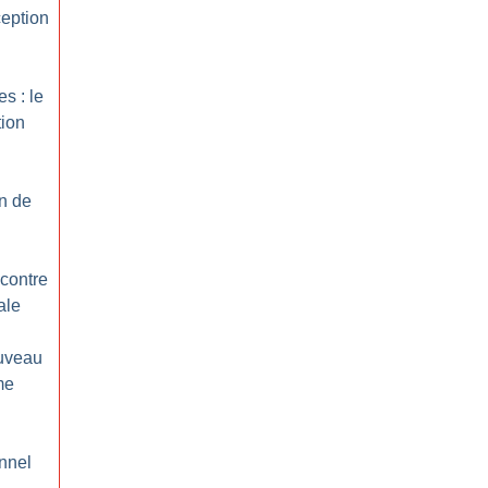
ception
s : le
tion
on de
 contre
ale
ouveau
me
nnel