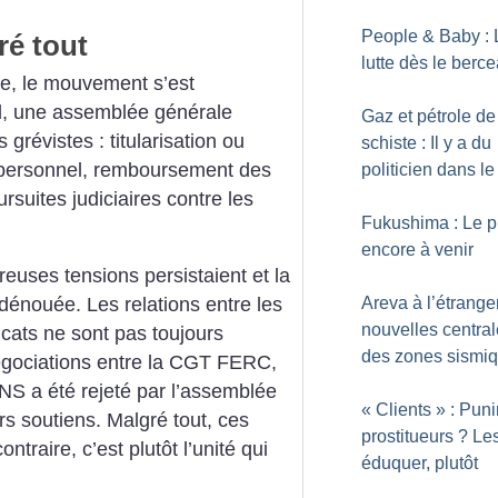
People & Baby : 
ré tout
lutte dès le berc
te, le mouvement s’est
il, une assemblée générale
Gaz et pétrole de
 grévistes : titularisation ou
schiste : Il y a du
personnel, remboursement des
politicien dans le
suites judiciaires contre les
Fukushima : Le pi
encore à venir
reuses tensions persistaient et la
Areva à l’étrange
e dénouée. Les relations entre les
nouvelles central
icats ne sont pas toujours
des zones sismi
négociations entre la CGT FERC,
’ENS a été rejeté par l’assemblée
«
Clients
» : Puni
rs soutiens. Malgré tout, ces
prostitueurs
? Le
ntraire, c’est plutôt l’unité qui
éduquer, plutôt