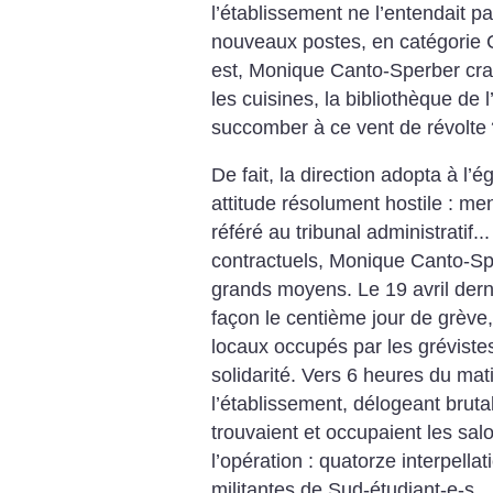
l’établissement ne l’entendait pa
nouveaux postes, en catégorie C,
est, Monique Canto-Sperber craig
les cuisines, la bibliothèque de l
succomber à ce vent de révolte
De fait, la direction adopta à l
attitude résolument hostile : me
référé au tribunal administratif..
contractuels, Monique Canto-Spe
grands moyens. Le 19 avril derni
façon le centième jour de grève
locaux occupés par les grévistes
solidarité. Vers 6 heures du mati
l’établissement, délogeant brut
trouvaient et occupaient les salo
l’opération : quatorze interpellat
militantes de Sud-étudiant-e-s.