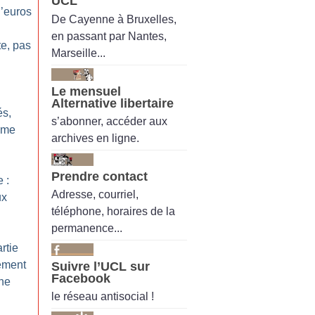
UCL
’euros
De Cayenne à Bruxelles,
en passant par Nantes,
te, pas
Marseille...
Le mensuel
Alternative libertaire
és,
s’abonner, accéder aux
ême
archives en ligne.
Prendre contact
 :
Adresse, courriel,
ux
téléphone, horaires de la
permanence...
rtie
ement
Suivre l’UCL sur
Facebook
mne
le réseau antisocial !