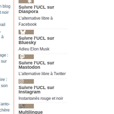
n blog
Suivre l’UCL sur
Diaspora
 noir
L’alternative libre à
Facebook
ail
,
 à
Suivre l’UCL sur
Bluesky
Adieu Elon Musk
ge :
 sur
Suivre l’UCL sur
Mastodon
L’alternative libre à Twitter
ire :
 son
Suivre l’UCL sur
Instagram
Instantanés rouge et noir
Canto-
nchère
Multilingue