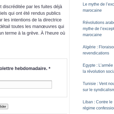
Le mythe de l’ex
t discréditée par les fuites déjà
marocaine
els qui ont été rendus publics
 les intentions de la directrice
Révolutions arabe
 détail toutes les manœuvres qui
mythe de l’excep
un terme à la grève. À l’heure où
marocaine
Algérie : Florais
revendications
Egypte : L’armée
nfolettre hebdomadaire.
*
la révolution soci
Tunisie : Vent n
sur le syndicalis
Liban : Contre le
lider
régime confessio