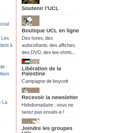
Soutenir l’UCL
ocial
Boutique UCL en ligne
Des livres, des
: Les
autocollants, des affiches,
ndent à
des DVD, des tee-shirts...
te :
Libération de la
Palestine
tiers
Campagne de boycott
Recevoir la newsletter
«
La
Hebdomadaire : vous ne
serez pas envahi·e !
s
Joindre les groupes