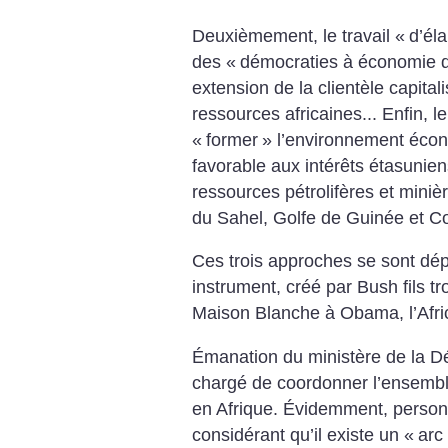
Deuxièmement, le travail «
d’él
des «
démocraties à économie 
extension de la clientèle capital
ressources africaines... Enfin, l
«
former
» l’environnement écono
favorable aux intérêts étasuniens
ressources pétrolifères et minièr
du Sahel, Golfe de Guinée et Co
Ces trois approches se sont dé
instrument, créé par Bush fils t
Maison Blanche à Obama, l’Afr
Émanation du ministère de la D
chargé de coordonner l’ensemble
en Afrique. Évidemment, person
considérant qu’il existe un «
arc 