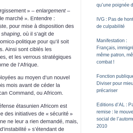
qu’une poignée d
argissement
» –
enlargement
–
de marché
». Entendre :
IVG : Pas de hon
iste, pour mise à disposition des
de culpabilité
e
shaping
, où il s’agit de
Manifestation :
mico-politique pour qu’il soit
Français, immigr
. Ainsi sont ciblés les
même patron, m
es, et les verrous stratégiques
combat
!
rne de l’Afrique.
Fonction publique
ployées au moyen d’un nouvel
Diviser pour mie
rois mois avant de céder la
précariser
ican Command, ou Africom.
Editions d’AL : Pa
éfense étasunien Africom est
remise : le mouv
 des initiatives de «
sécurité
»
social de l’auto
ne ne leur a rien demandé, mais,
2010
d’instabilité
» s’étendant de