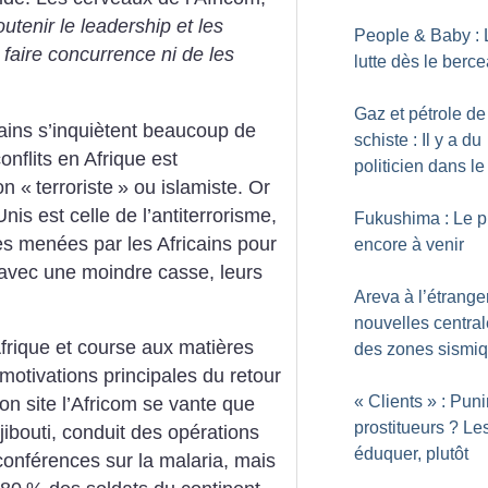
outenir le leadership et les
People & Baby : 
r faire concurrence ni de les
lutte dès le berc
Gaz et pétrole de
cains s’inquiètent beaucoup de
schiste : Il y a du
onflits en Afrique est
politicien dans le
on «
terroriste
» ou islamiste. Or
nis est celle de l’antiterrorisme,
Fukushima : Le pi
les menées par les Africains pour
encore à venir
avec une moindre casse, leurs
Areva à l’étrange
nouvelles central
frique et course aux matières
des zones sismi
otivations principales du retour
«
Clients
» : Puni
on site l’Africom se vante que
prostitueurs
? Le
jibouti, conduit des opérations
éduquer, plutôt
 conférences sur la malaria, mais