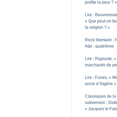
profite la peur
?
»
Lire : Bouveresse
«
Que peut-on fai
la religion
?
»
Rock libertaire : 
Alpi : quatrième
Lire : Rigouste, «
marchands de pe
Lire : Funes, «
M
oncle d’Algérie
»
Classiques de la
subversion : Dide
«
Jacques le Fata