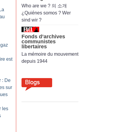
Who are we ? 의 소개
La
¿Quiénes somos ? Wer
eau
sind wir ?
Fonds d’archives
communistes
 gaz
libertaires
La mémoire du mouvement
re est
depuis 1944
r : De
es sur
ques
r les
s