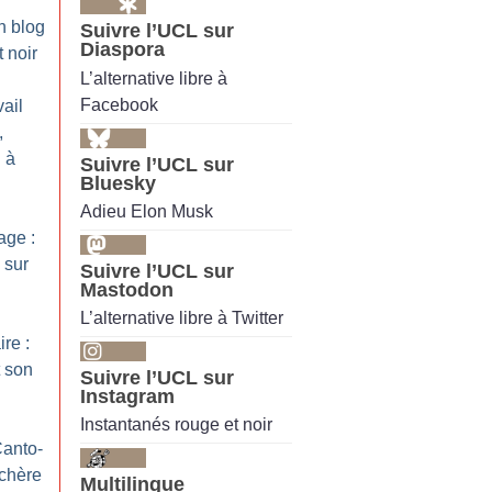
n blog
Suivre l’UCL sur
Diaspora
 noir
L’alternative libre à
Facebook
ail
,
 à
Suivre l’UCL sur
Bluesky
Adieu Elon Musk
ge :
 sur
Suivre l’UCL sur
Mastodon
L’alternative libre à Twitter
ire :
 son
Suivre l’UCL sur
Instagram
Instantanés rouge et noir
Canto-
nchère
Multilingue