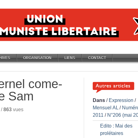
HIVES
ORGANISATION
LIENS
CONTACT
ternel come-
le Sam
Dans
/
Expression
/
Mensuel AL
/
Numér
/
863
vues
2011
/
N°206 (mai 2
Edito : Mai des
prolétaires