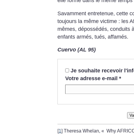
elle forme dans le même temps
Savamment entretenue, cette c
toujours la même victime : les Af
mêmes, dépossédés, conduits à l
enfants armés, tués, affamés.
Cuervo (AL 95)
Je souhaite recevoir l'i
Votre adresse e-mail
*
Va
[
1
]
Theresa Whelan, «
Why AFRIC