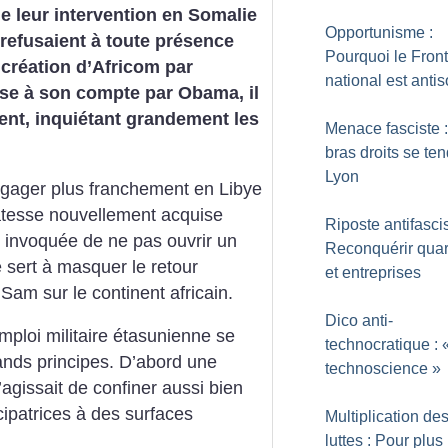
de leur intervention en Somalie
Opportunisme :
refusaient à toute présence
Pourquoi le Front
a création d’Africom par
national est antis
rise à son compte par Obama, il
nt, inquiétant grandement les
Menace fasciste 
bras droits se te
Lyon
ngager plus franchement en Libye
catesse nouvellement acquise
Riposte antifascis
 invoquée de ne pas ouvrir un
Reconquérir quar
le sert à masquer le retour
et entreprises
 Sam sur le continent africain.
Dico anti-
emploi militaire étasunienne se
technocratique : 
rands principes. D’abord une
technoscience
»
s’agissait de confiner aussi bien
cipatrices à des surfaces
Multiplication de
luttes : Pour plus