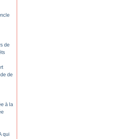
l
Oncle
rs de
êts
rt
nde de
e à la
ée
A qui