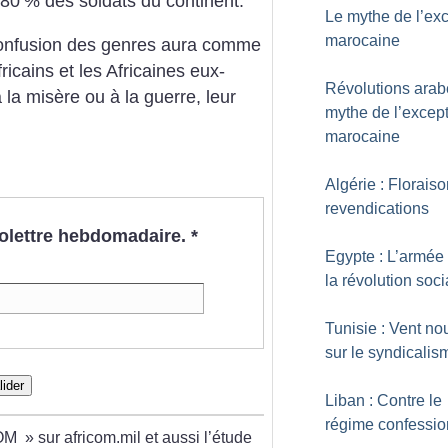
 80
% des soldats du continent.
Le mythe de l’ex
marocaine
onfusion des genres aura comme
ricains et les Africaines eux-
Révolutions arabe
a misère ou à la guerre, leur
mythe de l’excep
marocaine
Algérie : Florais
revendications
nfolettre hebdomadaire.
*
Egypte : L’armée
la révolution soci
Tunisie : Vent n
sur le syndicalis
lider
Liban : Contre le
régime confessio
OM
» sur africom.mil et aussi l’étude