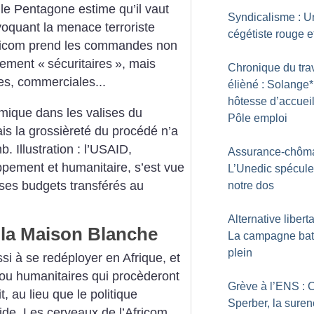
 le Pentagone estime qu’il vaut
Syndicalisme : U
voquant la menace terroriste
cégétiste rouge et
Africom prend les commandes non
uement «
sécuritaires
», mais
Chronique du trav
es, commerciales...
élièné : Solange*
hôtesse d’accueil
omique dans les valises du
Pôle emploi
ais la grossièreté du procédé n’a
. Illustration : l’USAID,
Assurance-chôma
pement et humanitaire, s’est vue
L’Unedic spécule
ses budgets transférés au
notre dos
Alternative liberta
 la Maison Blanche
La campagne bat
plein
si à se redéployer en Afrique, et
 ou humanitaires qui procèderont
Grève à l’ENS : 
t, au lieu que le politique
Sperber, la sure
écide. Les cerveaux de l’Africom,