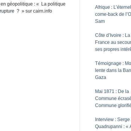
en géopolitique : «
La politique
Afrique : L’éterne
rupture
?
» sur cairn.info
come-back de l’
Sam
Côte d’Ivoire : La
France au secou
ses propres intér
Témoignage : Mo
lente dans la Ba
Gaza
Mai 1871 : De la
Commune écrasé
Commune glorifi
Interview : Serge
Quadrupanni : «