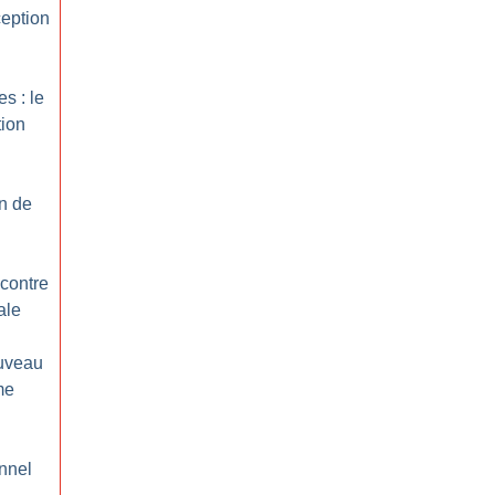
ception
s : le
tion
on de
 contre
ale
ouveau
me
nnel