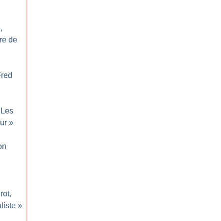
,
re de
Fred
Les
ur
»
on
rot,
liste
»