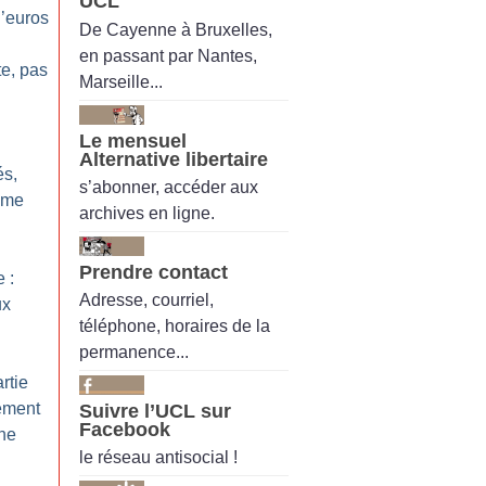
UCL
’euros
De Cayenne à Bruxelles,
en passant par Nantes,
te, pas
Marseille...
Le mensuel
Alternative libertaire
és,
s’abonner, accéder aux
ême
archives en ligne.
Prendre contact
 :
Adresse, courriel,
ux
téléphone, horaires de la
permanence...
rtie
ement
Suivre l’UCL sur
Facebook
mne
le réseau antisocial !