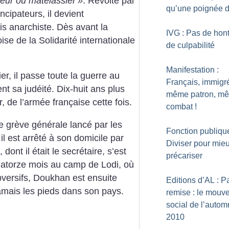
rteur ou matelassier
»
. Révolté par
qu’une poignée d
ncipateurs, il devient
uis anarchiste. Dès avant la
IVG : Pas de hon
oise de la Solidarité internationale
de culpabilité
Manifestation :
ier, il passe toute la guerre au
Français, immigr
t sa judéité. Dix-huit ans plus
même patron, m
r, de l’armée française cette fois.
combat
!
de grève générale lancé par les
Fonction publique
il est arrêté à son domicile par
Diviser pour mie
dont il était le secrétaire, s’est
précariser
uatorze mois au camp de Lodi, où
bversifs, Doukhan est ensuite
Editions d’AL : Pa
jamais les pieds dans son pays.
remise : le mouv
social de l’auto
2010