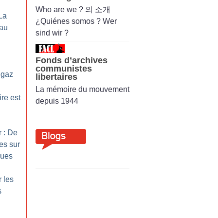
Who are we ? 의 소개
La
¿Quiénes somos ? Wer
eau
sind wir ?
Fonds d’archives
communistes
 gaz
libertaires
La mémoire du mouvement
re est
depuis 1944
r : De
es sur
ques
r les
s