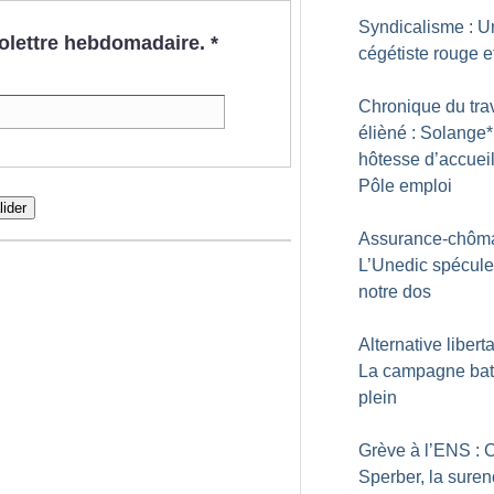
Syndicalisme : U
nfolettre hebdomadaire.
*
cégétiste rouge et
Chronique du trav
élièné : Solange*
hôtesse d’accueil
Pôle emploi
lider
Assurance-chôma
L’Unedic spécule
notre dos
Alternative liberta
La campagne bat
plein
Grève à l’ENS : 
Sperber, la sure