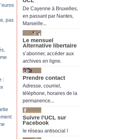
UCL
’euros
De Cayenne à Bruxelles,
en passant par Nantes,
te, pas
Marseille...
Le mensuel
Alternative libertaire
és,
s’abonner, accéder aux
ême
archives en ligne.
Prendre contact
 :
Adresse, courriel,
ux
téléphone, horaires de la
permanence...
rtie
ement
Suivre l’UCL sur
Facebook
mne
le réseau antisocial !