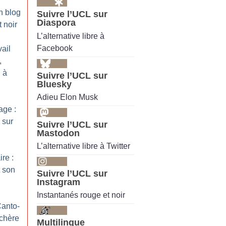
n blog
Suivre l’UCL sur
Diaspora
 noir
L’alternative libre à
Facebook
ail
,
 à
Suivre l’UCL sur
Bluesky
Adieu Elon Musk
ge :
 sur
Suivre l’UCL sur
Mastodon
L’alternative libre à Twitter
ire :
 son
Suivre l’UCL sur
Instagram
Instantanés rouge et noir
Canto-
nchère
Multilingue