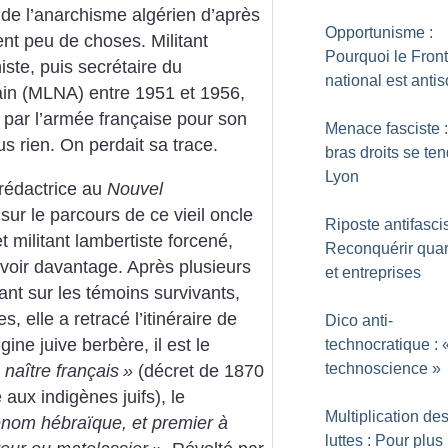
de l’anarchisme algérien d’après
Opportunisme :
nt peu de choses. Militant
Pourquoi le Front
iste, puis secrétaire du
national est antis
ain (MLNA) entre 1951 et 1956,
par l’armée française pour son
Menace fasciste 
us rien. On perdait sa trace.
bras droits se te
Lyon
 rédactrice au
Nouvel
 sur le parcours de ce vieil oncle
Riposte antifascis
 militant lambertiste forcené,
Reconquérir quar
voir davantage. Après plusieurs
et entreprises
ant sur les témoins survivants,
es, elle a retracé l’itinéraire de
Dico anti-
ine juive berbère, il est le
technocratique : 
technoscience
»
naître français
»
(décret de 1870
 aux indigènes juifs), le
Multiplication de
énom hébraïque, et premier à
luttes : Pour plus