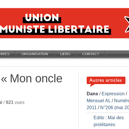
HIVES
ORGANISATION
LIENS
CONTACT
 «
Mon oncle
Dans
/
Expression
/
Mensuel AL
/
Numér
l
/
921
vues
2011
/
N°206 (mai 2
Edito : Mai des
prolétaires