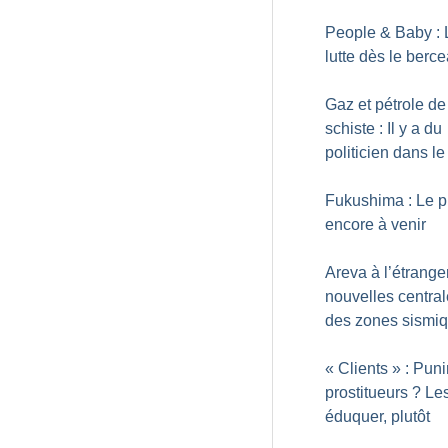
People & Baby : 
lutte dès le berc
Gaz et pétrole de
schiste : Il y a du
politicien dans le
Fukushima : Le pi
encore à venir
Areva à l’étrange
nouvelles central
des zones sismi
«
Clients
» : Puni
prostitueurs
? Le
éduquer, plutôt