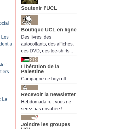
Soutenir l’UCL
ocial
Boutique UCL en ligne
Des livres, des
: Les
autocollants, des affiches,
ndent à
des DVD, des tee-shirts...
te :
Libération de la
Palestine
tiers
Campagne de boycott
Recevoir la newsletter
«
La
Hebdomadaire : vous ne
serez pas envahi·e !
s
Joindre les groupes