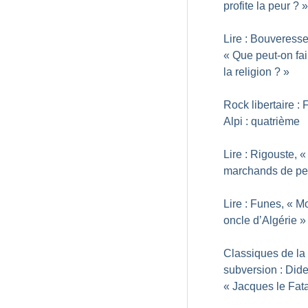
profite la peur
?
»
Lire : Bouveresse
«
Que peut-on fai
la religion
?
»
Rock libertaire : 
Alpi : quatrième
Lire : Rigouste, «
marchands de pe
Lire : Funes, «
M
oncle d’Algérie
»
Classiques de la
subversion : Dide
«
Jacques le Fata