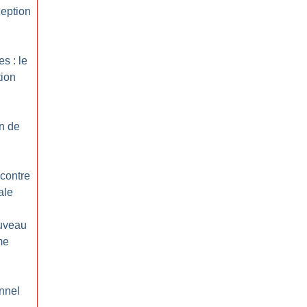
ception
s : le
tion
on de
 contre
ale
ouveau
me
nnel