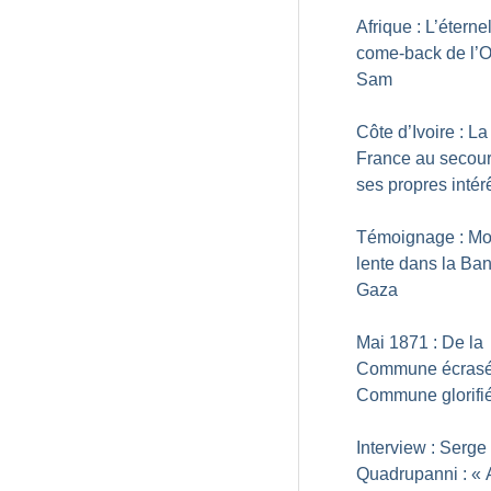
Afrique : L’éterne
come-back de l’
Sam
Côte d’Ivoire : La
France au secou
ses propres intér
Témoignage : Mo
lente dans la Ba
Gaza
Mai 1871 : De la
Commune écrasé
Commune glorifi
Interview : Serge
Quadrupanni : «