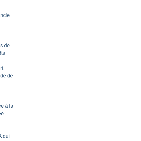
l
Oncle
rs de
êts
rt
nde de
e à la
ée
A qui