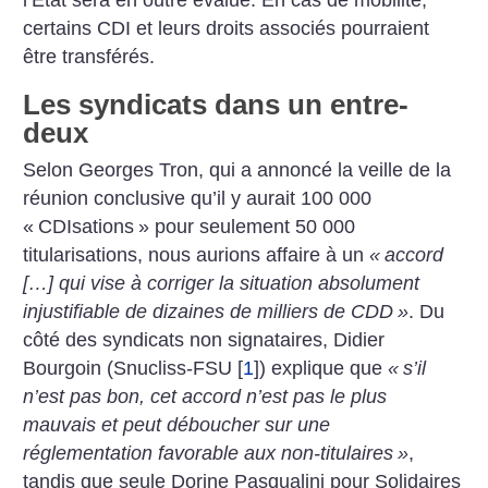
l’Etat sera en outre évalué. En cas de mobilité,
certains CDI et leurs droits associés pourraient
être transférés.
Les syndicats dans un entre-
deux
Selon Georges Tron, qui a annoncé la veille de la
réunion conclusive qu’il y aurait 100 000
«
CDIsations
» pour seulement 50 000
titularisations, nous aurions affaire à un
«
accord
[…]
qui vise à corriger la situation absolument
injustifiable de dizaines de milliers de CDD
»
. Du
côté des syndicats non signataires, Didier
Bourgoin (Snucliss-FSU
[
1
]
) explique que
«
s’il
n’est pas bon, cet accord n’est pas le plus
mauvais et peut déboucher sur une
réglementation favorable aux non-titulaires
»
,
tandis que seule Dorine Pasqualini pour Solidaires