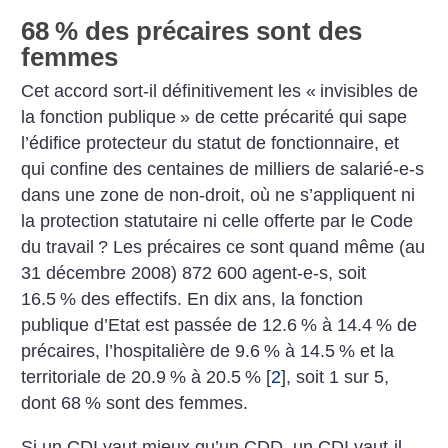
68
% des précaires sont des
femmes
Cet accord sort-il définitivement les «
invisibles de
la fonction publique
» de cette précarité qui sape
l’édifice protecteur du statut de fonctionnaire, et
qui confine des centaines de milliers de salarié-e-s
dans une zone de non-droit, où ne s’appliquent ni
la protection statutaire ni celle offerte par le Code
du travail
? Les précaires ce sont quand même (au
31 décembre 2008) 872 600 agent-e-s, soit
16.5
% des effectifs. En dix ans, la fonction
publique d’Etat est passée de 12.6
% à 14.4
% de
précaires, l’hospitalière de 9.6
% à 14.5
% et la
territoriale de 20.9
% à 20.5
%
[
2
]
, soit 1 sur 5,
dont 68
% sont des femmes.
Si un CDI vaut mieux qu’un CDD, un CDI vaut-il