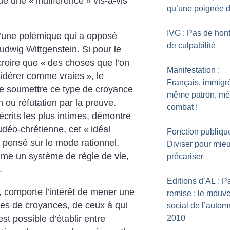
tue une «
indifférence
» vis-à-vis
qu’une poignée d
IVG : Pas de hon
’une polémique qui a opposé
de culpabilité
udwig Wittgenstein. Si pour le
 croire que «
des choses que l’on
Manifestation :
sidérer comme vraies
», le
Français, immigr
 de soumettre ce type de croyance
même patron, m
ou réfutation par la preuve.
combat
!
crits les plus intimes, démontre
udéo-chrétienne, cet «
idéal
Fonction publique
e pensé sur le mode rationnel,
Diviser pour mie
mme un système de règle de vie,
précariser
.
Editions d’AL : Pa
, comporte l’intérêt de mener une
remise : le mouv
rmes de croyances, de ceux à qui
social de l’auto
 est possible d’établir entre
2010