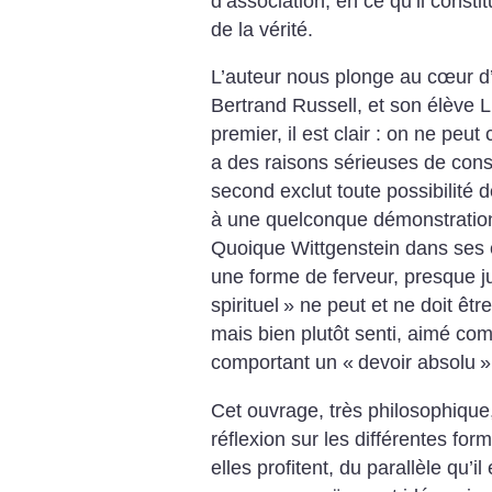
d’association, en ce qu’il consti
de la vérité.
L’auteur nous plonge au cœur d
Bertrand Russell, et son élève L
premier, il est clair : on ne peut
a des raisons sérieuses de con
second exclut toute possibilité
à une quelconque démonstration 
Quoique Wittgenstein dans ses é
une forme de ferveur, presque j
spirituel
» ne peut et ne doit êtr
mais bien plutôt senti, aimé co
comportant un «
devoir absolu
»
Cet ouvrage, très philosophique
réflexion sur les différentes fo
elles profitent, du parallèle qu’il