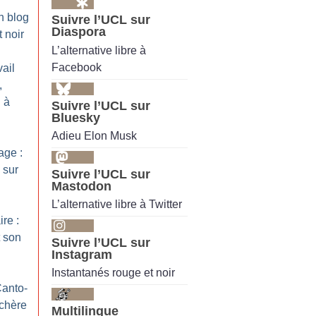
n blog
Suivre l’UCL sur
Diaspora
 noir
L’alternative libre à
Facebook
ail
,
 à
Suivre l’UCL sur
Bluesky
Adieu Elon Musk
ge :
 sur
Suivre l’UCL sur
Mastodon
L’alternative libre à Twitter
ire :
 son
Suivre l’UCL sur
Instagram
Instantanés rouge et noir
Canto-
nchère
Multilingue