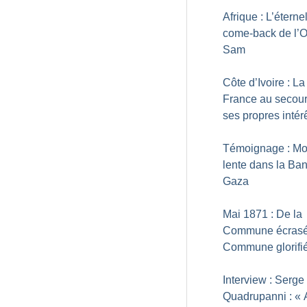
Afrique : L’éterne
come-back de l’
Sam
Côte d’Ivoire : La
France au secou
ses propres intér
Témoignage : Mo
lente dans la Ba
Gaza
Mai 1871 : De la
Commune écrasé
Commune glorifi
Interview : Serge
Quadrupanni : «