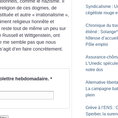
rationnels, comme le nazisme. Il
Syndicalisme : U
 religion de ces dogmes, de
cégétiste rouge et
stituée et autre «
irrationalisme
»,
iment religieux honnête et
Chronique du trav
 reste tout de même un peu sur
élièné : Solange*
e Russell et Wittgenstein, ont
hôtesse d’accueil
 ne me semble pas que nous
Pôle emploi
 s’agit d’en faire concrètement.
Assurance-chôma
L’Unedic spécule
notre dos
nfolettre hebdomadaire.
*
Alternative liberta
La campagne bat
plein
Grève à l’ENS : 
Sperber, la sure