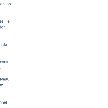
ception
s : le
tion
on de
 contre
ale
ouveau
me
nnel