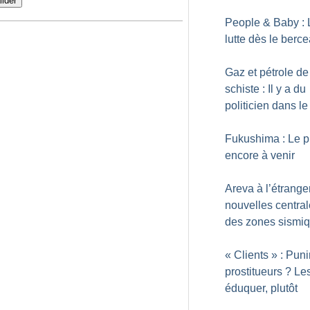
lider
People & Baby : 
lutte dès le berc
Gaz et pétrole de
schiste : Il y a du
politicien dans le
Fukushima : Le pi
encore à venir
Areva à l’étrange
nouvelles central
des zones sismi
«
Clients
» : Puni
prostitueurs
? Le
éduquer, plutôt