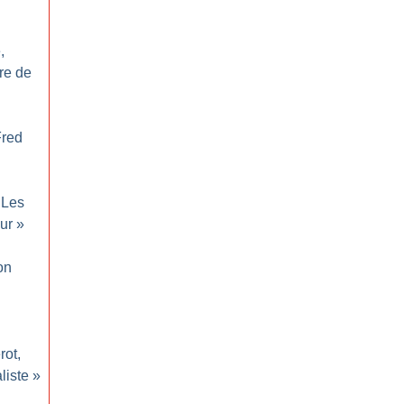
,
re de
Fred
Les
ur
»
on
rot,
liste
»