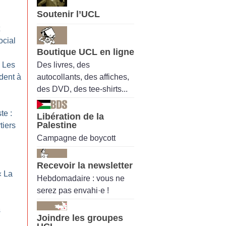
Soutenir l’UCL
ocial
Boutique UCL en ligne
Des livres, des
: Les
autocollants, des affiches,
ndent à
des DVD, des tee-shirts...
te :
Libération de la
Palestine
tiers
Campagne de boycott
Recevoir la newsletter
«
La
Hebdomadaire : vous ne
serez pas envahi·e !
s
Joindre les groupes