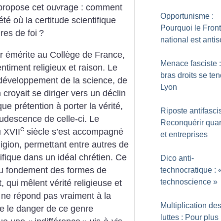
ropose cet ouvrage : comment
Opportunisme :
té où la certitude scientifique
Pourquoi le Front
res de foi
?
national est antis
 émérite au Collège de France,
Menace fasciste 
ntiment religieux et raison. Le
bras droits se te
e développement de la science, de
Lyon
 croyait se diriger vers un déclin
que prétention à porter la vérité,
Riposte antifascis
rudescence de celle-ci. Le
Reconquérir quar
e
 XVII
siècle s’est accompagné
et entreprises
ligion, permettant entre autres de
fique dans un idéal chrétien. Ce
Dico anti-
u fondement des formes de
technocratique : 
technoscience
»
 qui mêlent vérité religieuse et
re ne répond pas vraiment à la
Multiplication de
nte le danger de ce genre
luttes : Pour plus