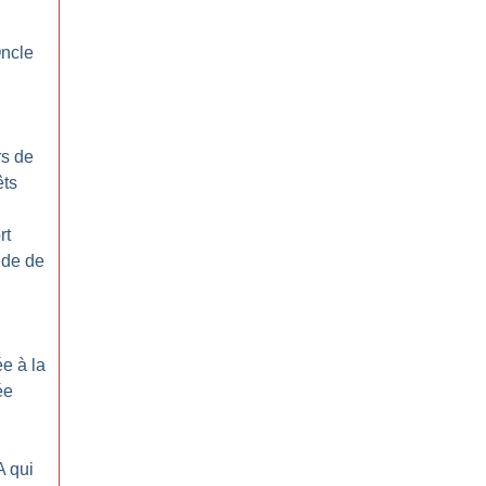
l
Oncle
rs de
êts
rt
nde de
e à la
ée
A qui