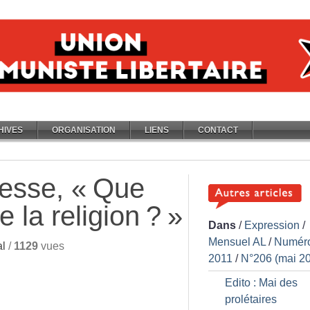
HIVES
ORGANISATION
LIENS
CONTACT
resse, «
Que
e la religion
?
»
Dans
/
Expression
/
Mensuel AL
/
Numér
l
/
1129
vues
2011
/
N°206 (mai 2
Edito : Mai des
prolétaires