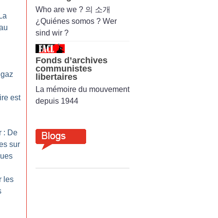
Who are we ? 의 소개
La
¿Quiénes somos ? Wer
eau
sind wir ?
Fonds d’archives
communistes
 gaz
libertaires
La mémoire du mouvement
re est
depuis 1944
r : De
es sur
ques
r les
s