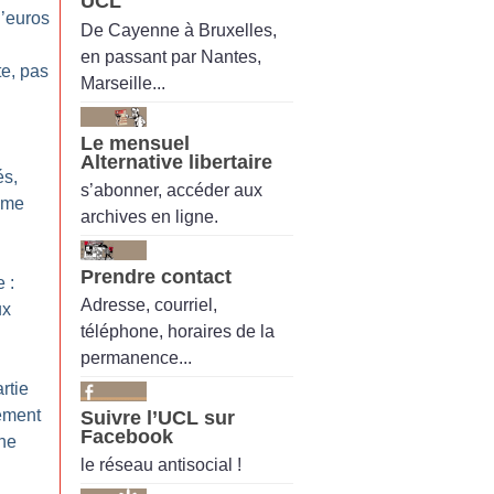
UCL
’euros
De Cayenne à Bruxelles,
en passant par Nantes,
te, pas
Marseille...
Le mensuel
Alternative libertaire
és,
s’abonner, accéder aux
ême
archives en ligne.
Prendre contact
 :
Adresse, courriel,
ux
téléphone, horaires de la
permanence...
rtie
ement
Suivre l’UCL sur
Facebook
mne
le réseau antisocial !