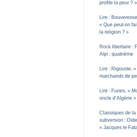
profite la peur
?
»
Lire : Bouveresse
«
Que peut-on fai
la religion
?
»
Rock libertaire : 
Alpi : quatrième
Lire : Rigouste, «
marchands de pe
Lire : Funes, «
M
oncle d’Algérie
»
Classiques de la
subversion : Dide
«
Jacques le Fata