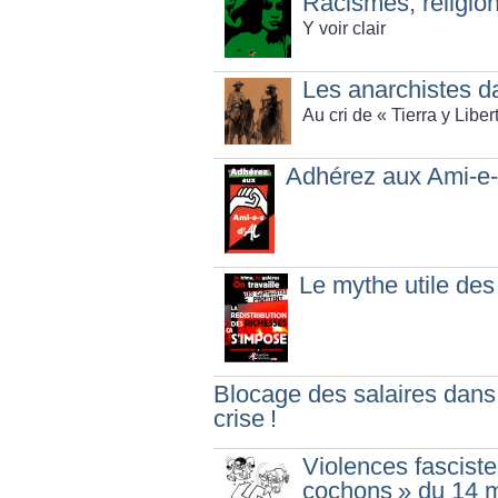
Racismes, religi
Y voir clair
Les anarchistes d
Au cri de «
Tierra y Liber
Adhérez aux Ami-e-
Le mythe utile des
Blocage des salaires dans 
crise
!
Violences fasciste
cochons
» du 14 