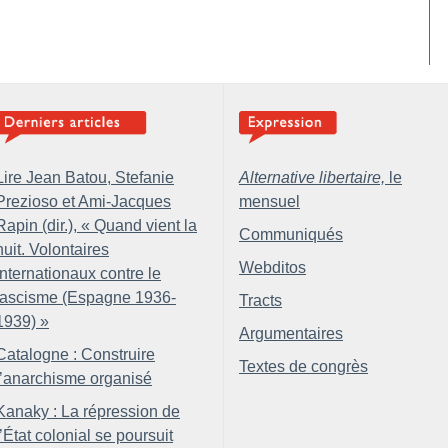
Lire Jean Batou, Stefanie
Alternative libertaire,
le
Prezioso et Ami-Jacques
mensuel
Rapin (dir.), «
Quand vient la
Communiqués
nuit. Volontaires
Webditos
internationaux contre le
fascisme (Espagne 1936-
Tracts
1939)
»
Argumentaires
Catalogne : Construire
Textes de congrès
l’anarchisme organisé
Kanaky : La répression de
l’État colonial se poursuit