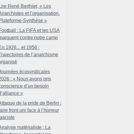
Lire René Berthier, «
Les
Anarchistes et l’organisation.
Plateforme-Synthèse
»
Football : La FIFA et les USA
marquent contre notre camp
En 1926... et 1956 :
Trajectoires de l’anarchisme
organisé
Journées écosyndicales
2026 : «
Nous avons pris
conscience d’un besoin
d’alliance
»
Attaque de la pride de Berlin :
faire front uni face à l’horreur
fasciste
Analyse matérialiste : La