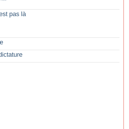
’est pas là
te
dictature