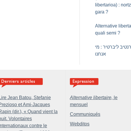
libertarioa) : nort
gara
?
Alternative liberta
quali semi
?
טיב ליברטיר : מי
אנחנו
Lire Jean Batou, Stefanie
Alternative libertaire,
le
Prezioso et Ami-Jacques
mensuel
Rapin (dir.), «
Quand vient la
Communiqués
nuit. Volontaires
Webditos
internationaux contre le