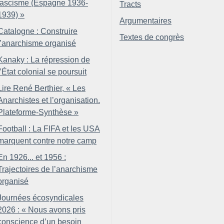
fascisme (Espagne 1936-
Tracts
1939)
»
Argumentaires
Catalogne : Construire
Textes de congrès
l’anarchisme organisé
Kanaky : La répression de
l’État colonial se poursuit
Lire René Berthier, «
Les
Anarchistes et l’organisation.
Plateforme-Synthèse
»
Football : La FIFA et les USA
marquent contre notre camp
En 1926... et 1956 :
Trajectoires de l’anarchisme
organisé
Journées écosyndicales
2026 : «
Nous avons pris
conscience d’un besoin