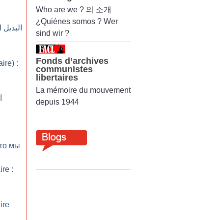
Who are we ? 의 소개
¿Quiénes somos ? Wer
البديل 
sind wir ?
Fonds d’archives
aire) :
communistes
libertaires
La mémoire du mouvement
آ
depuis 1944
кто мы
ire :
ire