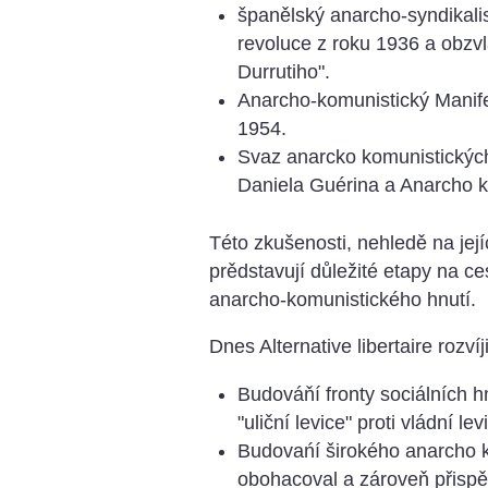
španělský anarcho-syndikali
revoluce z roku 1936 a obzvlás
Durrutiho".
Anarcho-komunistický Manif
1954.
Svaz anarcko komunistických
Daniela Guérina a Anarcho k
Této zkušenosti, nehledě na je
prědstavují důležité etapy na 
anarcho-komunistického hnutí.
Dnes Alternative libertaire rozvíj
Budováňí fronty sociálních 
"uliční levice" proti vládní lev
Budovańí širokého anarcho 
obohacoval a zároveň přispěl 