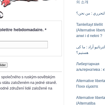
의 소개
التحرري : من نحن؟
Tamlellayt tilellit
nfolettre hebdomadaire.
*
(Alternative libert
anwi i d nekni
?
لترناتیو آزاد : ما کی
هستیم؟
Либертарная
lider
альтернатива : 
 společného s ruským-sovětským
Alternative liberta
ou státu založeném na jedné straně.
Ποιοι είμαστε
né združení lidé založené na
Alternative liberta
(Alternatiba