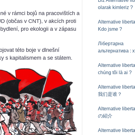
Biz Alternative lib
olarak kimleriz
?
iné v rámci bojů na pracovištích a
 (občas v CNT), v akcích proti
Alternative liberta
bydlení, pro ekologii a v zápasu
Kdo jsme
?
Лібертарна
ojovat této boje v dlnešní
альтернатива : 
̌ky s kapitalismem a se státem.
Alternative liberta
chúng tôi là ai
?
Alternative liberta
我们是谁？
Alternative liberta
の紹介
Alternative liberta