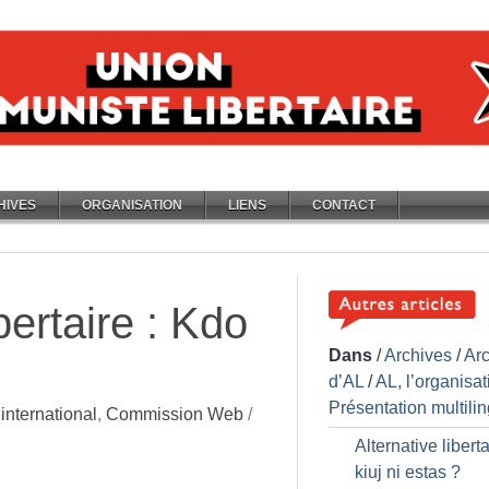
HIVES
ORGANISATION
LIENS
CONTACT
bertaire : Kdo
Dans
/
Archives
/
Ar
d’AL
/
AL, l’organisat
Présentation multili
nternational
,
Commission Web
/
Alternative liberta
kiuj ni estas
?