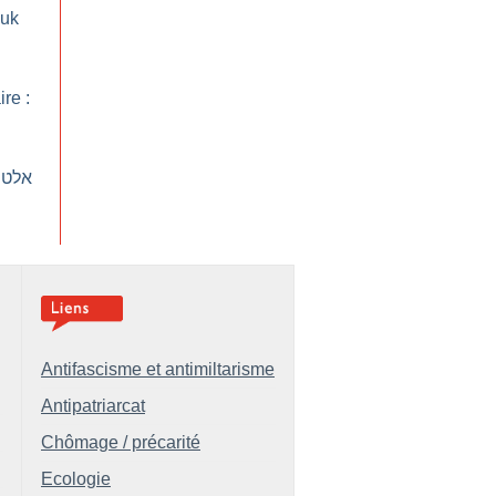
zuk
ire :
אלטרנ
Antifascisme et antimiltarisme
Antipatriarcat
Chômage / précarité
Ecologie