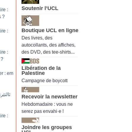
Soutenir l’UCL
ire :
s
?
Boutique UCL en ligne
ire :
Des livres, des
autocollants, des affiches,
des DVD, des tee-shirts...
ire :
?
Libération de la
Palestine
er : em
Campagne de boycott
ئالتێر
Recevoir la newsletter
Hebdomadaire : vous ne
serez pas envahi·e !
ire :
Joindre les groupes