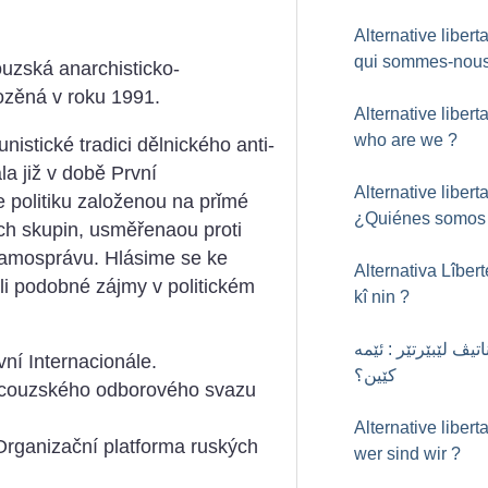
Alternative liberta
qui sommes-nou
couzská anarchisticko-
zěná v roku 1991.
Alternative liberta
who are we
?
istické tradici dělnického anti-
la již v době První
Alternative liberta
me politiku založenou na prǐmé
¿Quiénes somos
ích skupin, usměřenaou proti
samosprávu.
Hlásime se ke
Alternativa Lîbert
ěli podobné zájmy v politickém
kî nin
?
ناتیڤ لێبێرتێر : ئێمە
ní Internacionále.
کێین؟
rancouzského odborového svazu
Alternative liberta
rganizační platforma ruských
wer sind wir
?