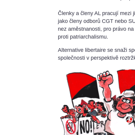
Členky a členy AL pracují mezi j
jako členy odborů CGT nebo SUD
nez aměstnanosti, pro právo na 
proti patriarchalismu.
Alternative libertaire se snaži sp
společnosti v perspektivě roztrz