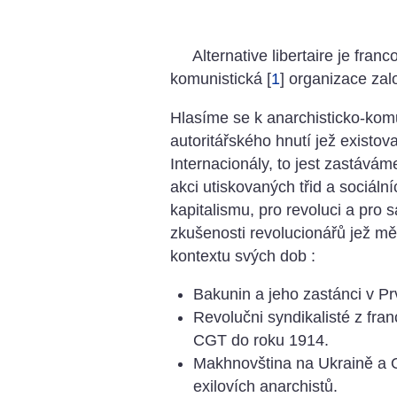
Alternative libertaire je fran
komunistická
[
1
]
organizace zalo
Hlasíme se k anarchisticko-komun
autoritářského hnutí jež existova
Internacionály, to jest zastává
akci utiskovaných třid a sociáln
kapitalismu, pro revoluci a pro 
zkušenosti revolucionářů jež m
kontextu svých dob :
Bakunin a jeho zastánci v Prv
Revolučni syndikalisté z f
CGT do roku 1914.
Makhnovština na Ukraině a O
exilovích anarchistů.