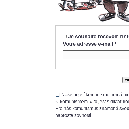
Je souhaite recevoir l'i
Votre adresse e-mail
*
Va
[
1
]
Naše pojetí komunismu nemá nic
«
komunismem
» to jest s diktatur
Pro nàs komunismus znamená svobod
naprosté zovnosti.