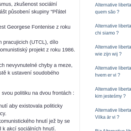
smus, zkušenost sociální
Alternative liberta
̌t působení skupiny "Přátel
quem são
?
Alternative liberta
est Georgese Fontenise z roku
chi siamo
?
 pracujicich (UTCL), dílo
Alternative liberta
omunistiský projekt z roku 1986.
wie zijn wij
?
jích nevyvnutelné chyby a meze,
Alternative liberta
cestě k ustavení soudobého
hvem er vi
?
Alternative liberta
i svou politiku na dvou frontách :
kim jesteśmy
?
hnutí aby existovala politicky
Alternative liberta
icy.
Vilka är vi
?
komunistického hnutí jež by se
k akcí sociálních hnutí.