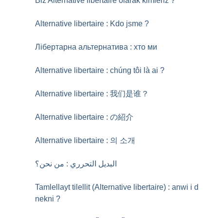
Biz Alternative libertaire olarak kimleriz
?
Alternative libertaire : Kdo jsme
?
Лібертарна альтернатива : хто ми
Alternative libertaire : chúng tôi là ai
?
Alternative libertaire : 我们是谁？
Alternative libertaire : の紹介
Alternative libertaire : 의 소개
البديل التحرري : من نحن؟
Tamlellayt tilellit (Alternative libertaire) : anwi i d
nekni
?