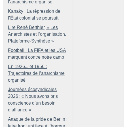
l’anarchisme organisé
Kanaky : La répression de
l’État colonial se poursuit
Lire René Berthier, «
Les
Anarchistes et l’organisation.
Plateforme-Synthèse
»
Football : La FIFA et les USA
marquent contre notre camp
En 1926... et 1956 :
Trajectoires de l’anarchisme
organisé
Journées écosyndicales
2026 : «
Nous avons pris
conscience d’un besoin
d’alliance
»
Attaque de la pride de Berlin :
faire front uni face à l’horreur