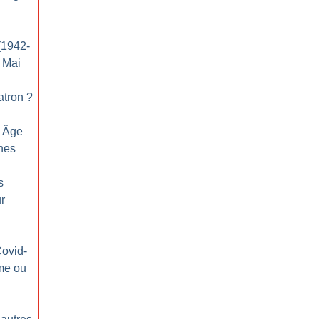
(1942-
e Mai
patron
?
n Âge
nes
s
ur
Covid-
me ou