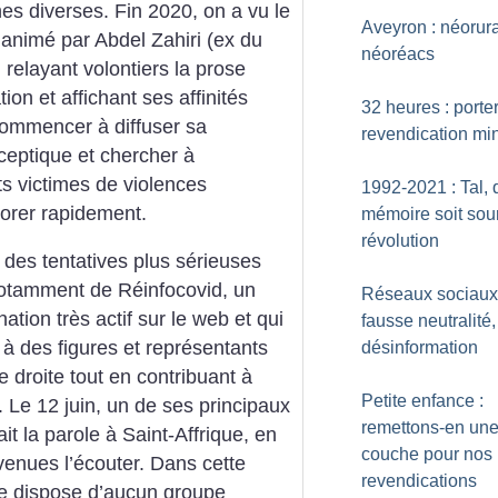
es diverses. Fin 2020, on a vu le
Aveyron : néorur
animé par Abdel Zahiri (ex du
néoréacs
 relayant volontiers la prose
tion et affichant ses affinités
32 heures : porte
ommencer à diffuser sa
revendication mi
ceptique et chercher à
 victimes de violences
1992-2021 : Tal, 
orer rapidement.
mémoire soit sou
révolution
à des tentatives plus sérieuses
notamment de Réinfocovid, un
Réseaux sociaux
ation très actif sur le web et qui
fausse neutralité,
à des figures et représentants
désinformation
e droite tout en contribuant à
Petite enfance :
. Le 12 juin, un de ses principaux
remettons-en un
t la parole à Saint-Affrique, en
couche pour nos
venues l’écouter. Dans cette
revendications
e ne dispose d’aucun groupe