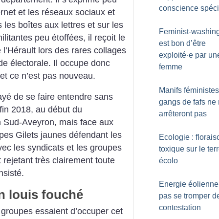
conscience spéci
rnet et les réseaux sociaux et
les boîtes aux lettres et sur les
Feminist-washing 
tantes peu étoffées, il reçoit le
est bon d’être
 l’Hérault lors des rares collages
exploité
·
e par un
ode électorale. Il occupe donc
femme
et ce n’est pas nouveau.
Manifs féministes 
ayé de se faire entendre sans
gangs de fafs ne
 fin 2018, au début du
arrêteront pas
n Sud-Aveyron, mais face aux
pes Gilets jaunes défendant les
Ecologie : florais
vec les syndicats et les groupes
toxique sur le ter
 rejetant très clairement toute
écolo
nsisté.
Energie éolienne
n louis fouché
pas se tromper d
contestation
s groupes essaient d’occuper cet