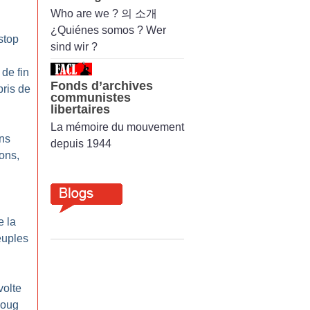
Who are we ? 의 소개
¿Quiénes somos ? Wer
stop
sind wir ?
 de fin
Fonds d’archives
ris de
communistes
libertaires
La mémoire du mouvement
ons
depuis 1944
lons,
e la
euples
volte
joug