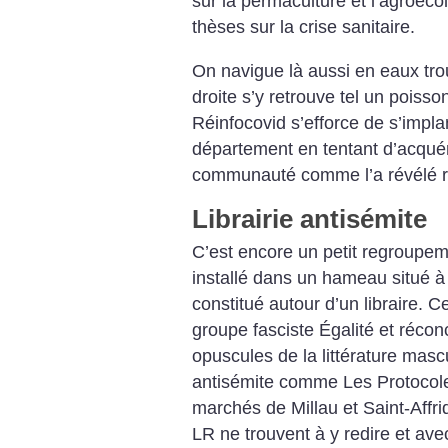
sur la permaculture et l’agroéco
thèses sur la crise sanitaire.
On navigue là aussi en eaux trou
droite s’y retrouve tel un poisso
Réinfocovid s’efforce de s’impl
département en tentant d’acquéri
communauté comme l’a révélé
Librairie antisémite
C’est encore un petit regroupe
installé dans un hameau situé à 
constitué autour d’un libraire. C
groupe fasciste Égalité et réconc
opuscules de la littérature masc
antisémite comme Les Protocole
marchés de Millau et Saint-Affr
LR ne trouvent à y redire et avec