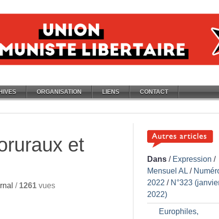
HIVES
ORGANISATION
LIENS
CONTACT
oruraux et
Dans
/
Expression
/
Mensuel AL
/
Numér
2022
/
N°323 (janvie
rnal
/
1261
vues
2022)
Europhiles,