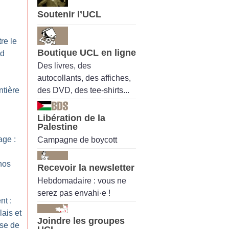
Soutenir l’UCL
re le
Boutique UCL en ligne
nd
Des livres, des
autocollants, des affiches,
des DVD, des tee-shirts...
ntière
Libération de la
Palestine
ge :
Campagne de boycott
nos
Recevoir la newsletter
Hebdomadaire : vous ne
serez pas envahi·e !
nt :
ais et
Joindre les groupes
use de