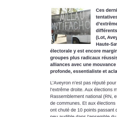
Ces derni
tentative
d’extrême
différent
(Lot, Ave
Haute-Sav
électorale y est encore margi
groupes plus radicaux réuss
alliances avec une mouvance 
profonde, essentialiste et acla
L’Aveyron n’est pas réputé pour 
l’extrême droite. Aux élections 
Rassemblement national (RN, ex
de communes. Et aux élections 
ont chuté de 10 points passant
peu audible dans l’ensemble du 