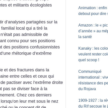
ntes et militants écologistes
Animation : enfin
debout pour dire 
tir d’analyses partagées sur la
Amazon : le «
pic
familial local qui a tiré la
d’année
» au mép
 n’était pas admissible de
la santé
itant connu pour ses positions
t des positions confusionnistes
Kanaky : les col
 d’une rhétorique d’extrême
veulent rester co
quel scoop
!
le et des fractures dans la
Communiqué
aine entre celles et ceux qui
international : viv
 de pactiser avec l’extrême droite
résistance des p
ut pas se diviser face à la
du Rojava
nement. Chez ces derniers
1909-1927 : la ré
lorsqu’on leur met sous le nez
du Rif secoue le 
ché ou le concept dit de