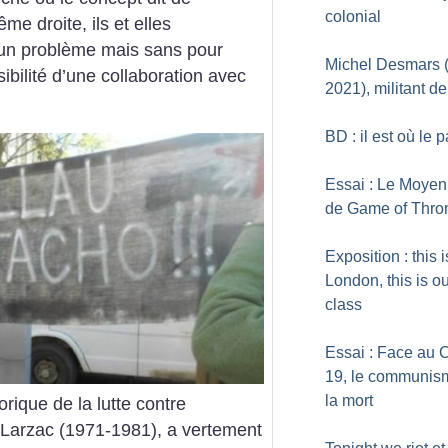
colonial
ême droite, ils et elles
r un problème mais sans pour
Michel Desmars 
ibilité d’une collaboration avec
2021), militant d
BD : il est où le 
Essai : Le Moye
de Game of Thro
Exposition : this i
London, this is o
class
Essai : Face au 
19, le communis
la mort
orique de la lutte contre
u Larzac (1971-1981), a vertement