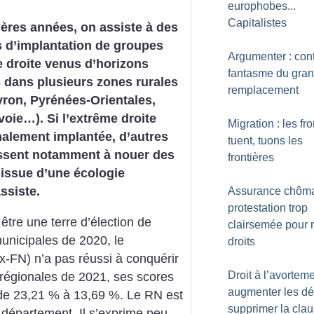
europhobes...
Capitalistes
ères années, on assiste à des
s d’implantation de groupes
Argumenter : cont
 droite venus d’horizons
fantasme du gra
s dans plusieurs zones rurales
remplacement
yron, Pyrénées-Orientales,
oie…). Si l’extrême droite
Migration : les fro
nalement implantée, d’autres
tuent, tuons les
issent notamment à nouer des
frontières
issue d’une écologie
ssiste.
Assurance chôma
protestation trop
être une terre d’élection de
clairsemée pour 
municipales de 2020, le
droits
-FN) n’a pas réussi à conquérir
Droit à l’avorteme
régionales de 2021, ses scores
augmenter les dél
 de 23,21 % à 13,69 %. Le RN est
supprimer la cla
département. Il s’exprime peu