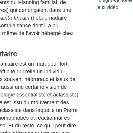
Tonight we riot et
ants du Planning familial, de
jeux vidéo
tres) qui dénonçaient dans une
int-affricain
(hebdomadaire
complaisance dont il a pu
nt même de l’avoir ­hébergé chez
taire
sanitaire est un marqueur fort,
ffinité qui relie un individu
s souvent néoruraux et issus de
t aussi une certaine vision de
ologie essentialiste et aclassiste)
hé est issu du mouvement des
aclassiste dans laquelle un Pierre
 homophobes et réactionnaires
e. Et du reste, ce qu’il peut dire