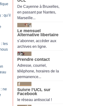
UCL
fique
De Cayenne à Bruxelles,
en passant par Nantes,
: qu’il
Marseille...
e
Le mensuel
Alternative libertaire
s’abonner, accéder aux
: les
archives en ligne.
 nous
Prendre contact
Adresse, courriel,
on
téléphone, horaires de la
reau
permanence...
 : ne
Suivre l’UCL sur
Facebook
e
le réseau antisocial !