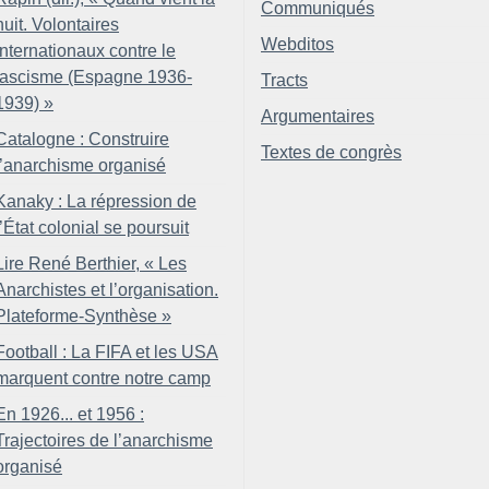
Communiqués
nuit. Volontaires
Webditos
internationaux contre le
fascisme (Espagne 1936-
Tracts
1939)
»
Argumentaires
Catalogne : Construire
Textes de congrès
l’anarchisme organisé
Kanaky : La répression de
l’État colonial se poursuit
Lire René Berthier, «
Les
Anarchistes et l’organisation.
Plateforme-Synthèse
»
Football : La FIFA et les USA
marquent contre notre camp
En 1926... et 1956 :
Trajectoires de l’anarchisme
organisé