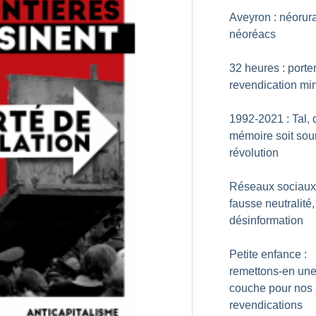
Aveyron : néorur
néoréacs
32 heures : porte
revendication mi
1992-2021 : Tal, 
mémoire soit sou
révolution
Réseaux sociaux
fausse neutralité,
désinformation
Petite enfance :
remettons-en un
couche pour nos
revendications