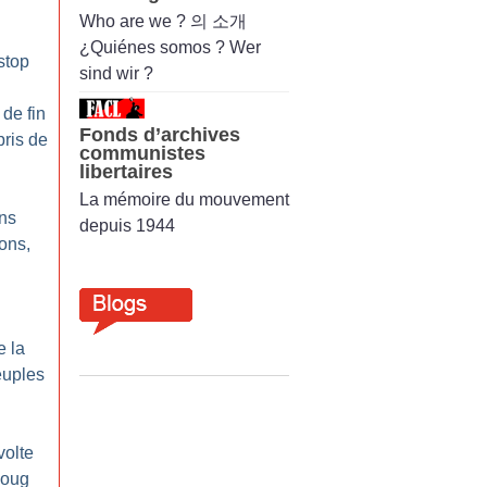
Who are we ? 의 소개
¿Quiénes somos ? Wer
stop
sind wir ?
 de fin
Fonds d’archives
ris de
communistes
libertaires
La mémoire du mouvement
ons
depuis 1944
lons,
e la
euples
volte
joug