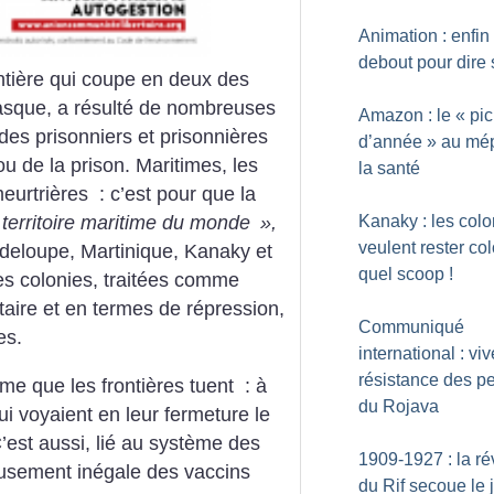
Animation : enfin
debout pour dire 
rontière qui coupe en deux des
asque, a résulté de nombreuses
Amazon : le «
pic
des prisonniers et prisonnières
d’année
» au mép
ou de la prison. Maritimes, les
la santé
eurtrières : c’est pour que la
Kanaky : les col
territoire maritime du monde
»,
veulent rester co
eloupe, Martinique, Kanaky et
quel scoop
!
des colonies, traitées comme
itaire et en termes de répression,
Communiqué
es.
international : viv
résistance des p
e que les frontières tuent : à
du Rojava
 voyaient en leur fermeture le
C’est aussi, lié au système des
1909-1927 : la ré
leusement inégale des vaccins
du Rif secoue le 