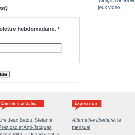
Tonight we riot et
jeux vidéo
st)
nfolettre hebdomadaire.
*
lider
Lire Jean Batou, Stefanie
Alternative libertaire,
le
Prezioso et Ami-Jacques
mensuel
Rapin (dir.), «
Quand vient la