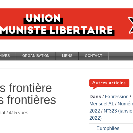
HIVES
ORGANISATION
LIENS
CONTACT
s frontière
s frontières
Dans
/
Expression
/
Mensuel AL
/
Numér
2022
/
N°323 (janvie
nal
/
415
vues
2022)
Europhiles,