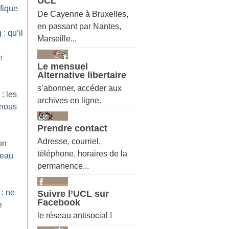
UCL
fique
De Cayenne à Bruxelles,
en passant par Nantes,
: qu’il
Marseille...
e
Le mensuel
Alternative libertaire
s’abonner, accéder aux
: les
archives en ligne.
 nous
Prendre contact
Adresse, courriel,
on
téléphone, horaires de la
reau
permanence...
 : ne
Suivre l’UCL sur
Facebook
e
le réseau antisocial !