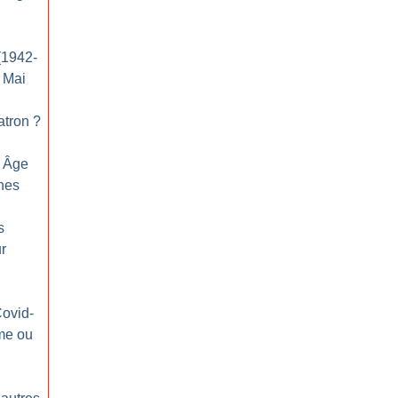
(1942-
e Mai
patron
?
n Âge
nes
s
ur
Covid-
me ou