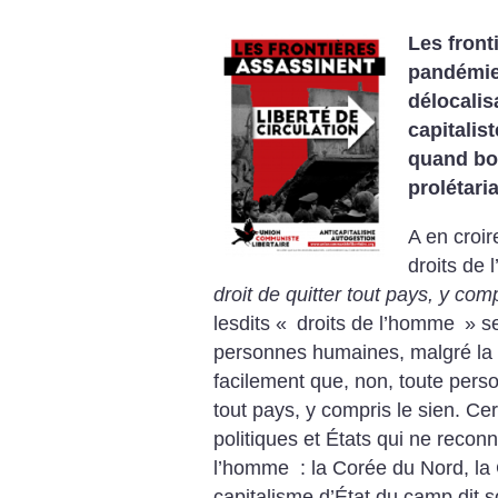
Les front
pandémies
délocalis
capitalis
quand bon
prolétaria
A en croir
droits de
droit de quitter tout pays, y com
lesdits «
droits de l’homme
» s
personnes humaines, malgré la f
facilement que, non, toute perso
tout pays, y compris le sien. Ce
politiques et États qui ne recon
l’homme : la Corée du Nord, la 
capitalisme d’État du camp dit s