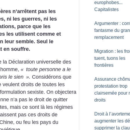
europhobes...
Capitalistes
ières n’arrêtent pas les
, ni les guerres, ni les
Argumenter : cont
ations, parce que les
fantasme du gra
tes les utilisent comme et
remplacement
 leur semble. Seul le
t en souffre.
Migration : les fro
tuent, tuons les
e la Déclaration universelle des
frontières
 l’homme,
«
toute personne a le
pris le sien
».
Considérons que
Assurance chôma
e veulent droits de toutes les
protestation trop
ormulation sexiste. On objectera
clairsemée pour 
nne n’a pas le droit de quitter
droits
rtes, mais ce sont là les régimes
Droit à l’avorteme
naissent pas ces droits de
augmenter les dél
Chine, ou feu les pays du
supprimer la cla
oviétique.