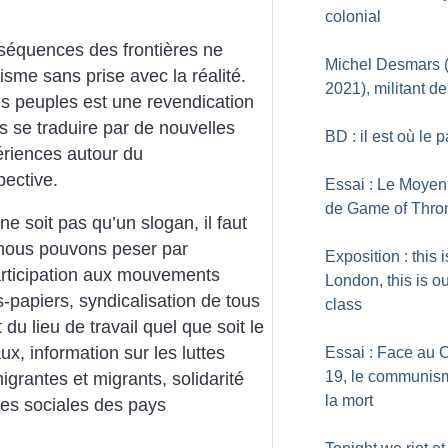
colonial
nséquences des frontières ne
Michel Desmars 
isme sans prise avec la réalité.
2021), militant d
es peuples est une revendication
as se traduire par de nouvelles
BD : il est où le 
périences autour du
pective.
Essai : Le Moye
de Game of Thro
ne soit pas qu’un slogan, il faut
 nous pouvons peser par
Exposition : this i
 participation aux mouvements
London, this is o
papiers, syndicalisation de tous
class
du lieu de travail quel que soit le
ux, information sur les luttes
Essai : Face au 
19, le communis
igrantes et migrants, solidarité
la mort
ces sociales des pays