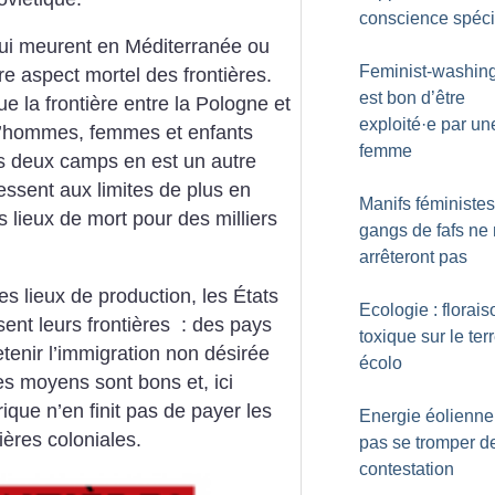
conscience spéci
ui meurent en Méditerranée ou
Feminist-washing 
re aspect mortel des frontières.
est bon d’être
 la frontière en­tre la Pologne et
exploité
·
e par un
s d’hommes, femmes et enfants
femme
es deux camps en est un autre
ssent aux limites de plus en
Manifs féministes 
 lieux de mort pour des milliers
gangs de fafs ne
arrêteront pas
es lieux de production, les États
Ecologie : florais
ent leurs frontières : des pays
toxique sur le ter
enir l’immigration non désirée
écolo
les moyens sont bons et, ici
rique n’en finit pas de payer les
Energie éolienne
ères coloniales.
pas se tromper d
contestation