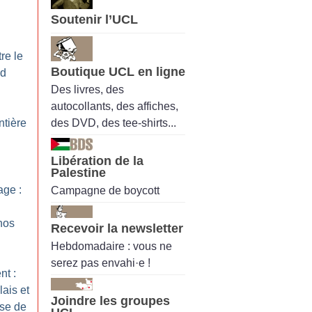
Soutenir l’UCL
re le
Boutique UCL en ligne
nd
Des livres, des
autocollants, des affiches,
des DVD, des tee-shirts...
ntière
Libération de la
Palestine
ge :
Campagne de boycott
nos
Recevoir la newsletter
Hebdomadaire : vous ne
serez pas envahi·e !
nt :
ais et
Joindre les groupes
use de