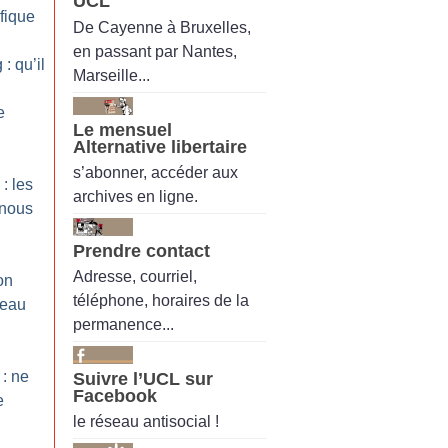
UCL
fique
De Cayenne à Bruxelles,
en passant par Nantes,
: qu’il
Marseille...
e
Le mensuel
Alternative libertaire
s’abonner, accéder aux
: les
archives en ligne.
 nous
Prendre contact
Adresse, courriel,
on
téléphone, horaires de la
reau
permanence...
 : ne
Suivre l’UCL sur
Facebook
e
le réseau antisocial !