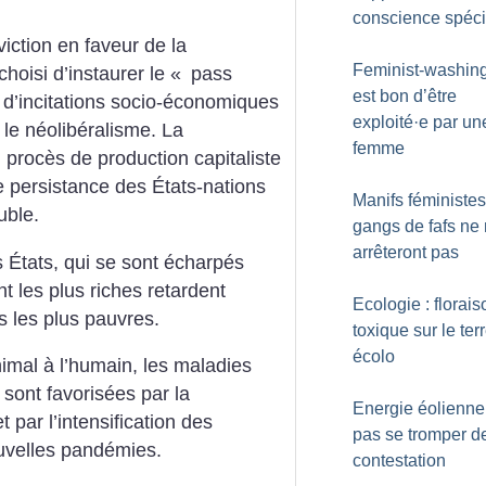
conscience spéci
viction en faveur de la
Feminist-washing 
hoisi d’instaurer le «
pass
est bon d’être
 d’incitations socio-économiques
exploité
·
e par un
 le néolibéralisme. La
femme
procès de production capitaliste
e persistance des États-nations
Manifs féministes 
uble.
gangs de fafs ne
arrêteront pas
 États, qui se sont écharpés
 les plus riches retardent
Ecologie : florais
s les plus pauvres.
toxique sur le ter
écolo
nimal à l’humain, les maladies
ont favorisées par la
Energie éolienne
 par l’intensification des
pas se tromper d
uvelles pandémies.
contestation