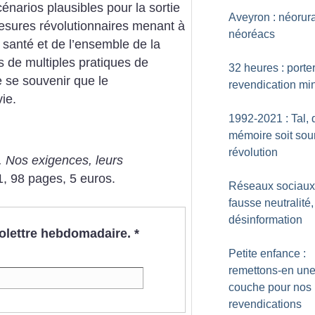
énarios plausibles pour la sortie
Aveyron : néorur
mesures révolutionnaires menant à
néoréacs
 santé et de l’ensemble de la
 de multiples pratiques de
32 heures : porte
e se souvenir que le
revendication mi
ie.
1992-2021 : Tal, 
mémoire soit sou
révolution
 Nos exigences, leurs
, 98 pages, 5 euros.
Réseaux sociaux
fausse neutralité,
désinformation
nfolettre hebdomadaire.
*
Petite enfance :
remettons-en un
couche pour nos
revendications