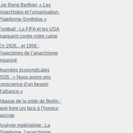
Lire René Berthier, «
Les
Anarchistes et l’organisation.
Plateforme-Synthèse
»
Football : La FIFA et les USA
marquent contre notre camp
En 1926... et 1956 :
Trajectoires de l’anarchisme
organisé
Journées écosyndicales
2026 : «
Nous avons pris
conscience d’un besoin
d’alliance
»
Attaque de la pride de Berlin :
faire front uni face à l’horreur
fasciste
Analyse matérialiste : La
Plateforme, l’anarchisme