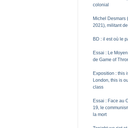
colonial
Michel Desmars 
2021), militant d
BD : il est où le 
Essai : Le Moye
de Game of Thro
Exposition : this i
London, this is o
class
Essai : Face au 
19, le communis
la mort