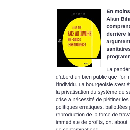
En moins
Alain Bih
comprend
derrière 
argument
sanitaire
programme
La pandém
d’abord un bien public que l’on 
l’individu. La bourgeoisie s’est 
la privatisation du système de sa
crise a nécessité de piétiner les 
politiques erratiques, ballottées
reproduction de la force de trava
immédiate de profits, ont abouti
de contaminations.