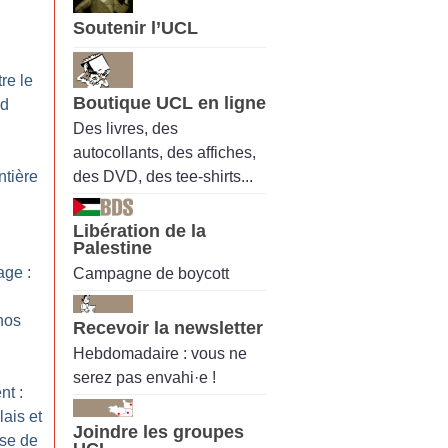
Soutenir l’UCL
re le
Boutique UCL en ligne
nd
Des livres, des
autocollants, des affiches,
des DVD, des tee-shirts...
ntière
Libération de la
Palestine
ge :
Campagne de boycott
nos
Recevoir la newsletter
Hebdomadaire : vous ne
serez pas envahi·e !
nt :
ais et
Joindre les groupes
use de