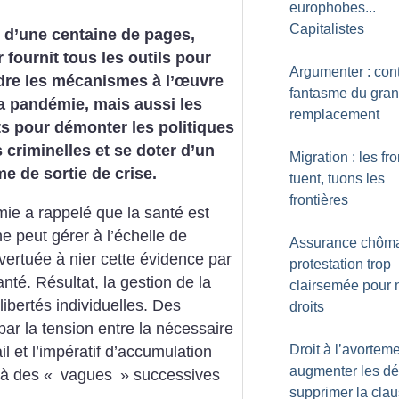
europhobes...
Capitalistes
 d’une centaine de pages,
r fournit tous les outils pour
Argumenter : cont
re les mécanismes à l’œuvre
fantasme du gra
la pandémie, mais aussi les
remplacement
s pour démonter les politiques
s criminelles et se doter d’un
Migration : les fro
 de sortie de crise.
tuent, tuons les
frontières
ie a rappelé que la santé est
ne peut gérer à l’échelle de
Assurance chôma
évertuée à nier cette évidence par
protestation trop
nté. Résultat, la gestion de la
clairsemée pour 
libertés individuelles. Des
droits
 par la tension entre la nécessaire
Droit à l’avorteme
il et l’impératif d’accumulation
augmenter les dél
 à des «
vagues
» successives
supprimer la cla