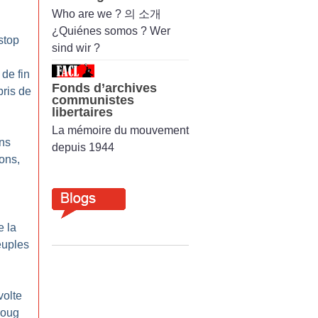
Who are we ? 의 소개
¿Quiénes somos ? Wer
stop
sind wir ?
 de fin
Fonds d’archives
ris de
communistes
libertaires
La mémoire du mouvement
ons
depuis 1944
lons,
e la
euples
volte
joug