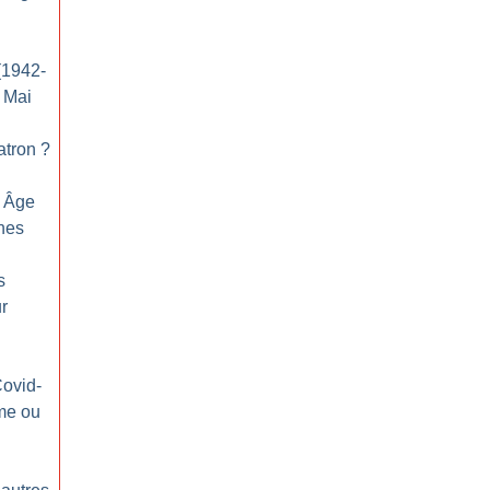
(1942-
e Mai
patron
?
n Âge
nes
s
ur
Covid-
me ou