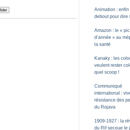
Animation : enfin
lider
debout pour dire 
Amazon : le «
pic
d’année
» au mép
la santé
Kanaky : les col
veulent rester co
quel scoop
!
Communiqué
international : viv
résistance des p
du Rojava
1909-1927 : la ré
du Rif secoue le 