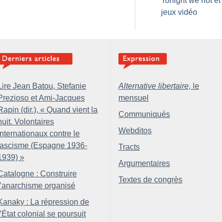
Tonight we riot et
jeux vidéo
Lire Jean Batou, Stefanie
Alternative libertaire,
le
Prezioso et Ami-Jacques
mensuel
Rapin (dir.), «
Quand vient la
Communiqués
nuit. Volontaires
Webditos
internationaux contre le
fascisme (Espagne 1936-
Tracts
1939)
»
Argumentaires
Catalogne : Construire
Textes de congrès
l’anarchisme organisé
Kanaky : La répression de
l’État colonial se poursuit