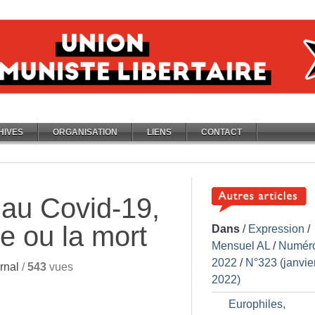
HIVES
ORGANISATION
LIENS
CONTACT
 au Covid-19,
 ou la mort
Dans
/
Expression
/
Mensuel AL
/
Numér
2022
/
N°323 (janvie
rnal
/
543
vues
2022)
Europhiles,