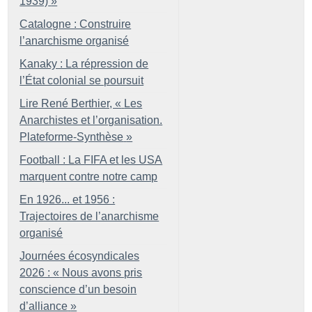
1939)
»
Catalogne : Construire
l’anarchisme organisé
Kanaky : La répression de
l’État colonial se poursuit
Lire René Berthier, «
Les
Anarchistes et l’organisation.
Plateforme-Synthèse
»
Football : La FIFA et les USA
marquent contre notre camp
En 1926... et 1956 :
Trajectoires de l’anarchisme
organisé
Journées écosyndicales
2026 : «
Nous avons pris
conscience d’un besoin
d’alliance
»