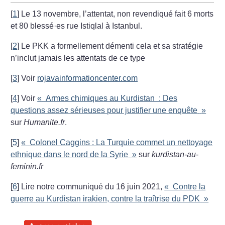
[
1
]
Le 13 novembre, l’attentat, non revendiqué fait 6 morts
et 80 blessé
·
es rue Istiqlal à Istanbul.
[
2
]
Le PKK a formellement démenti cela et sa stratégie
n’inclut jamais les attentats de ce type
[
3
]
Voir
rojavainformationcenter.com
[
4
]
Voir
«
Armes chimiques au Kurdistan : Des
questions assez sérieuses pour justifier une enquête
»
sur
Humanite.fr
.
[
5
]
«
Colonel Caggins : La Turquie commet un nettoyage
ethnique dans le nord de la Syrie
»
sur
kurdistan-au-
feminin.fr
[
6
]
Lire notre communiqué du 16 juin 2021,
«
Contre la
guerre au Kurdistan irakien, contre la traîtrise du PDK
»