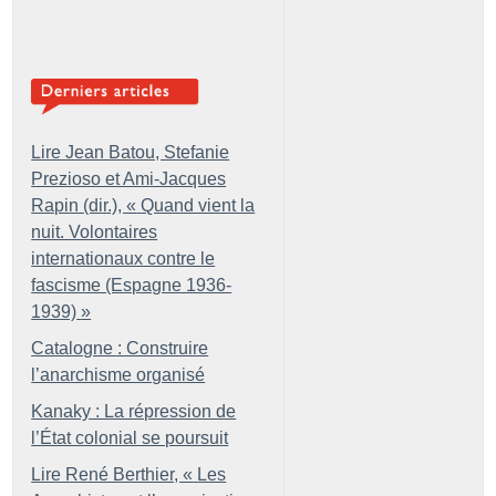
Lire Jean Batou, Stefanie
Prezioso et Ami-Jacques
Rapin (dir.), «
Quand vient la
nuit. Volontaires
internationaux contre le
fascisme (Espagne 1936-
1939)
»
Catalogne : Construire
l’anarchisme organisé
Kanaky : La répression de
l’État colonial se poursuit
Lire René Berthier, «
Les