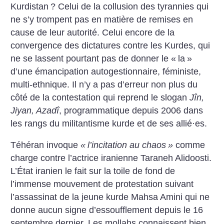
Kurdistan
? Celui de la collusion des tyrannies qui
ne s’y trompent pas en matière de remises en
cause de leur autorité. Celui encore de la
convergence des dictatures contre les Kurdes, qui
ne se lassent pourtant pas de donner le «
la
»
d’une émancipation autogestionnaire, féministe,
multi-ethnique. Il n’y a pas d’erreur non plus du
côté de la contestation qui reprend le slogan
Jîn,
Jiyan, Azadî
, programmatique depuis 2006 dans
les rangs du militantisme kurde et de ses allié
·
es.
Téhéran invoque
«
l’incitation au chaos
»
comme
charge contre l’actrice iranienne Taraneh Alidoosti.
L’État iranien le fait sur la toile de fond de
l’immense mouvement de protestation suivant
l’assassinat de la jeune kurde Mahsa Amini qui ne
donne aucun signe d’essoufflement depuis le 16
septembre dernier. Les mollahs connaissent bien