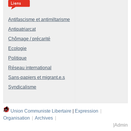
Antifascisme et antimiltarisme
Antipatriarcat
Chômage / précarité
Ecologie
Politique
Réseau international
Sans-papiers et migrant.e.s
Syndicalisme
Union Communiste Libertaire
|
Expression
|
Organisation
|
Archives
|
|
Admin