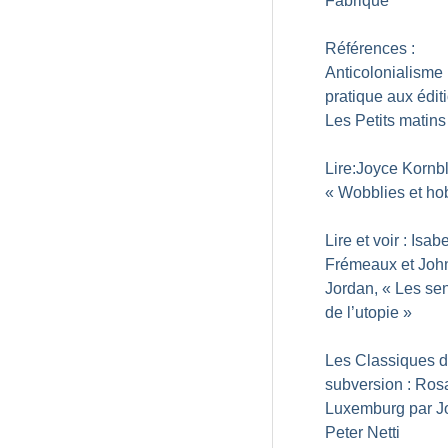
Fabrique
Références :
Anticolonialisme
pratique aux édit
Les Petits matins
Lire:Joyce Kornb
«
Wobblies et ho
Lire et voir : Isab
Frémeaux et Joh
Jordan, «
Les sen
de l’utopie
»
Les Classiques d
subversion : Ros
Luxemburg par J
Peter Netti