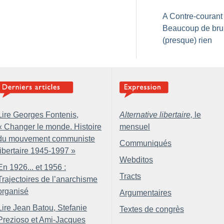
A Contre-courant 
Beaucoup de brui
(presque) rien
Lire Georges Fontenis,
Alternative libertaire,
le
«
Changer le monde. Histoire
mensuel
du mouvement communiste
Communiqués
libertaire 1945-1997
»
Webditos
En 1926... et 1956 :
Tracts
Trajectoires de l’anarchisme
organisé
Argumentaires
Lire Jean Batou, Stefanie
Textes de congrès
Prezioso et Ami-Jacques