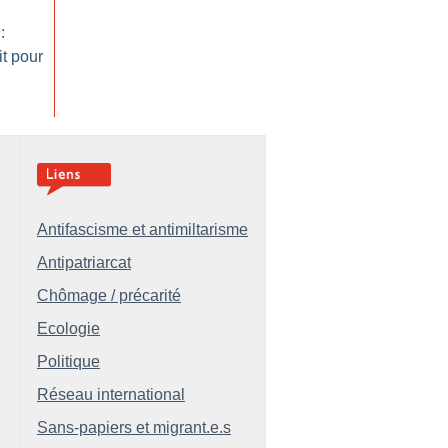
:
t pour
Antifascisme et antimiltarisme
Antipatriarcat
Chômage / précarité
Ecologie
Politique
Réseau international
Sans-papiers et migrant.e.s