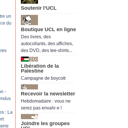
Soutenir l’UCL
tre un
ice du
Boutique UCL en ligne
Des livres, des
autocollants, des affiches,
des DVD, des tee-shirts...
ires
:
Libération de la
Palestine
Campagne de boycott
on -
Recevoir la newsletter
tendus
Hebdomadaire : vous ne
serez pas envahi·e !
es : La
rt
Joindre les groupes
uerre