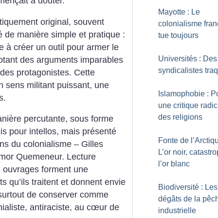
mençait à douter.
Mayotte : Le
tiquement original, souvent
colonialisme fran
é de manière simple et pratique :
tue toujours
se à créer un outil pour armer le
Universités : Des
e dotant des arguments imparables
syndicalistes tra
s des protagonistes. Cette
un sens militant puissant, une
Islamophobie : P
s.
une critique radi
des religions
anière percutante, sous forme
is pour intellos, mais présenté
Fonte de l’Arctiqu
ns du colonialisme – Gilles
L’or noir, catastr
amor Quemeneur. Lecture
l’or blanc
s ouvrages forment une
ts qu’ils traitent et donnent envie
Biodiversité : Les
s surtout de conserver comme
dégâts de la pêc
nialiste, antiraciste, au cœur de
industrielle