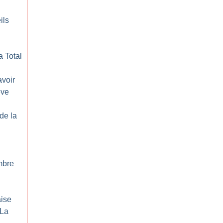
ils
a Total
avoir
ève
 de la
ombre
aise
 La