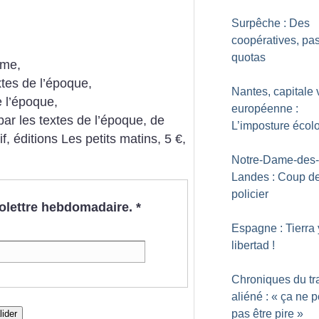
Surpêche : Des
coopératives, pa
quotas
sme,
tes de l’époque,
Nantes, capitale 
 l’époque,
européenne :
par les textes de l’époque,
de
L’imposture écol
if, éditions Les petits matins, 5 €,
Notre-Dame-des-
Landes : Coup de
policier
nfolettre hebdomadaire.
*
Espagne : Tierra 
libertad
!
Chroniques du tr
aliéné : «
ça ne p
pas être pire
»
lider