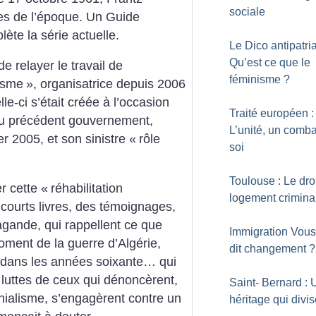
sociale
es de l’époque. Un Guide
ète la série actuelle.
Le Dico antipatria
Qu’est ce que le
de relayer le travail de
féminisme
?
lisme
», organisatrice depuis 2006
le-ci s’était créée à l’occasion
Traité européen :
 du précédent gouvernement,
L’unité, un comba
er 2005, et son sinistre «
rôle
soi
Toulouse : Le dro
r cette «
réhabilitation
logement crimina
 courts livres, des témoignages,
agande, qui rappellent ce que
Immigration Vous
oment de la guerre d’Algérie,
dit changement
?
e dans les années soixante… qui
s luttes de ceux qui dénoncèrent,
Saint- Bernard : 
onialisme, s’engagèrent contre un
héritage qui divi