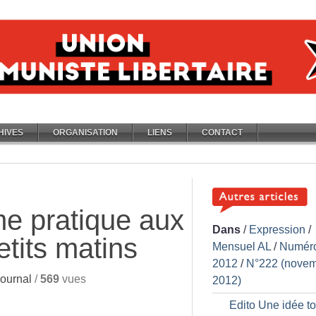
HIVES
ORGANISATION
LIENS
CONTACT
me pratique aux
Dans
/
Expression
/
etits matins
Mensuel AL
/
Numér
2012
/
N°222 (nove
ournal
/
569
vues
2012)
Edito Une idée t