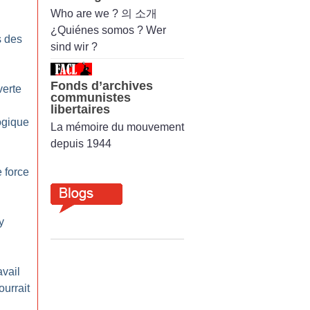
Who are we ? 의 소개
¿Quiénes somos ? Wer
s des
sind wir ?
Fonds d’archives
verte
communistes
libertaires
ogique
La mémoire du mouvement
depuis 1944
 force
y
avail
ourrait