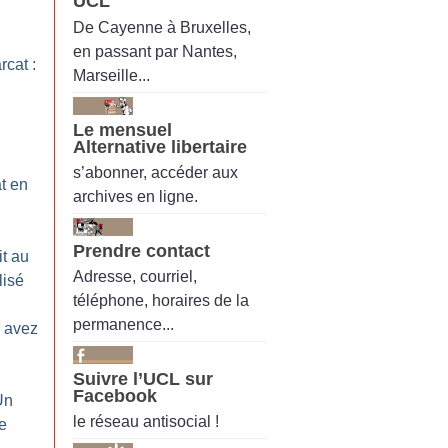
UCL
De Cayenne à Bruxelles,
en passant par Nantes,
rcat :
Marseille...
Le mensuel
Alternative libertaire
s’abonner, accéder aux
t en
archives en ligne.
Prendre contact
it au
Adresse, courriel,
lisé
téléphone, horaires de la
permanence...
 avez
Suivre l’UCL sur
Facebook
Un
le réseau antisocial !
se