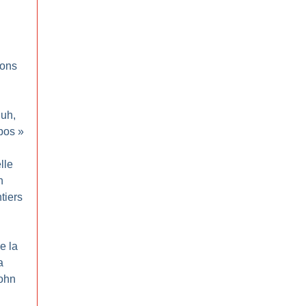
ions
luh,
bos
»
elle
n
tiers
e la
a
ohn