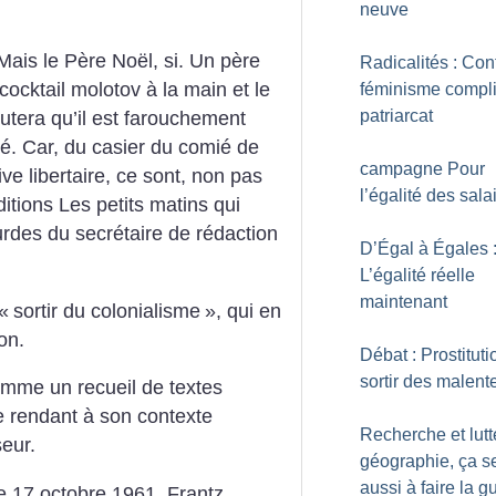
neuve
Mais le Père Noël, si.
Un père
Radicalités : Con
cocktail molotov à la main et le
féminisme compl
patriarcat
utera qu’il est farouchement
gné. Car, du casier du comié de
campagne Pour
ive libertaire, ce sont, non pas
l’égalité des sala
itions Les petits matins qui
rdes du secrétaire de rédaction
D’Égal à Égales 
L’égalité réelle
maintenant
 «
sortir du colonialisme
», qui en
on.
Débat : Prostituti
sortir des malen
mme un recueil de textes
e rendant à son contexte
Recherche et lutt
eur.
géographie, ça se
aussi à faire la g
Le 17 octobre 1961, Frantz