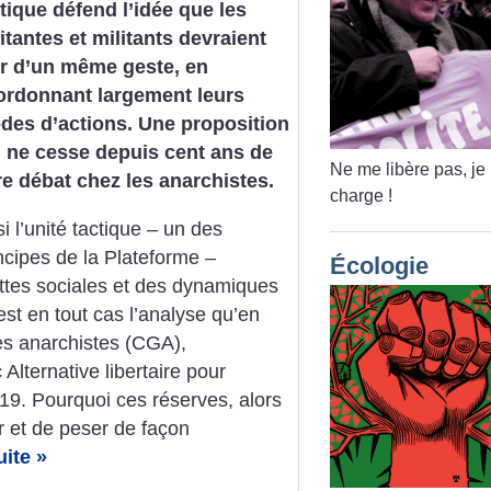
tique défend l’idée que les
itantes et militants devraient
ir d’un même geste, en
ordonnant largement leurs
des d’actions. Une proposition
i ne cesse depuis cent ans de
Ne me libère pas, je
re débat chez les anarchistes.
charge
!
si l’unité tactique – un des
ncipes de la Plateforme –
Écologie
uttes sociales et des dynamiques
est en tout cas l’analyse qu’en
es anarchistes (CGA),
Alternative libertaire pour
19. Pourquoi ces réserves, alors
r et de peser de façon
uite »