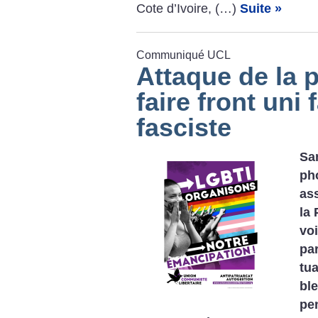
Cote d’Ivoire, (…)
Suite »
Communiqué UCL
Attaque de la p
faire front uni 
fasciste
Sam
pho
ass
la 
voi
par
tu
bl
pe