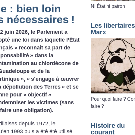
 : bien loin
Ni État ni patron
s nécessaires
!
Les libertaires
Marx
2 juin 2026, le Parlement a
pté une loi dans laquelle l’État
nçais «
reconnaît sa part de
sponsabilité
» dans la
ntamination au chlordécone de
 Guadeloupe et de la
rtinique
», «
s’engage à œuvrer
a dépollution des Terres
» et se
nne pour «
objectif
»
Pour quoi faire
? Co
indemniser les victimes (sans
faire
?
faire une obligation).
tillaises depuis 1972, le
Histoire du
’en 1993 puis a été été utilisé
courant