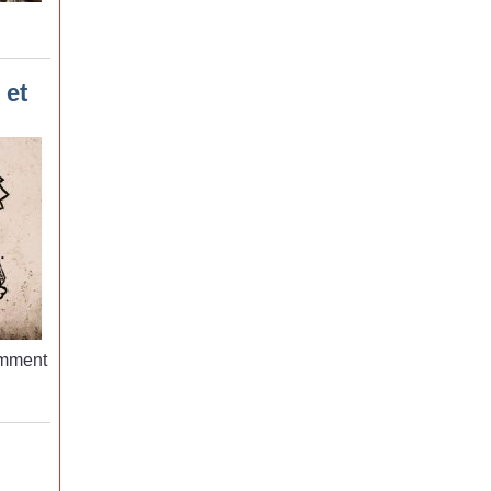
 et
mment