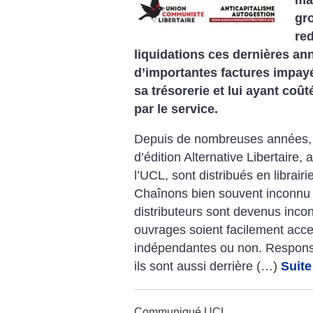
gr
re
liquidations ces dernières an
d’importantes factures impay
sa trésorerie et lui ayant coûté
par le service.
Depuis de nombreuses années, l
d’édition Alternative Libertaire
l’UCL, sont distribués en librair
Chaînons bien souvent inconnu d
distributeurs sont devenus inco
ouvrages soient facilement acces
indépendantes ou non. Responsa
ils sont aussi derrière (…)
Suite
Communiqué UCL