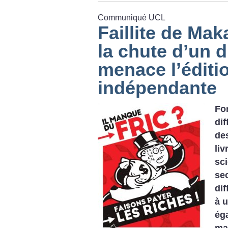
Communiqué UCL
Faillite de Mak
la chute d’un d
menace l’éditi
indépendante
Fo
di
de
li
sc
se
dif
à 
ég
ma