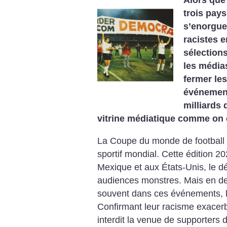
Alors que 
trois pay
s’enorguei
racistes 
sélections
les média
fermer les
événement
milliards 
vitrine médiatique comme on 
La Coupe du monde de football 
sportif mondial. Cette édition 2
Mexique et aux États-Unis, le 
audiences ­monstres. Mais en d
souvent dans ces événements, l
Confirmant leur racisme exacerb
interdit la venue de supporters d