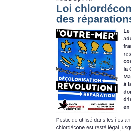
Loi chlordécone
des réparation
Le 
ado
fra
re
co
la
Ma
à l
do
d’
en 
Pesticide utilisé dans les îles an
chlordécone est resté légal jusqu