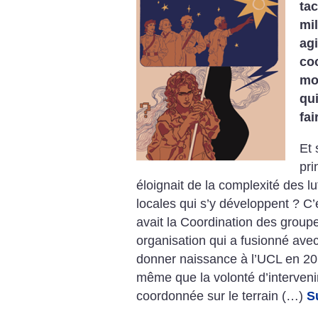
tac
mil
ag
co
mo
qu
fai
Et 
pri
éloignait de la complexité des l
locales qui s’y développent ? C’
avait la Coordination des group
organisation qui a fusionné avec 
donner naissance à l’UCL en 20
même que la volonté d’interveni
coordonnée sur le terrain (…)
S