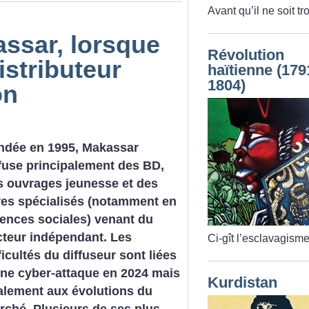
Avant qu’il ne soit tr
assar, lorsque
Révolution
istributeur
haïtienne (179
1804)
on
ndée en 1995, Makassar
ffuse principalement des BD,
s ouvrages jeunesse et des
vres spécialisés (notamment en
iences sociales) venant du
cteur indépendant. Les
Ci-gît l’esclavagisme
ficultés du diffuseur sont liées
une cyber-attaque en 2024 mais
Kurdistan
alement aux évolutions du
rché. Plusieurs de ses plus