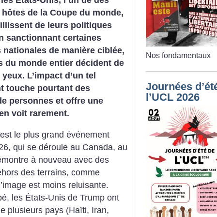
les États-Unis, l’un de des
s hôtes de la Coupe du monde,
llissent de leurs politiques
en sanctionnant certaines
 nationales de manière ciblée,
Nos fondamentaux
s du monde entier décident de
 yeux. L’impact d’un tel
Journées d’ét
 touche pourtant des
l’UCL 2026
de personnes et offre une
en voit rarement.
est le plus grand événement
026, qui se déroule au Canada, au
démontre à nouveau avec des
ehors des terrains, comme
’image est moins reluisante.
é, les États-Unis de Trump ont
e plusieurs pays (Haïti, Iran,