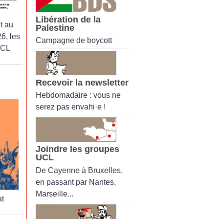
Libération de la
t au
Palestine
6, les
Campagne de boycott
UCL
Recevoir la newsletter
Hebdomadaire : vous ne
serez pas envahi·e !
Joindre les groupes
UCL
De Cayenne à Bruxelles,
en passant par Nantes,
Marseille...
t