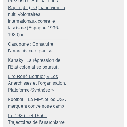
Prezioso et Ami-Jacques
Rapin (dir.), «
Quand vient la
nuit. Volontaires
internationaux contre le
fascisme (Espagne 1936-
1939)
»
Catalogne : Construire
l’anarchisme organisé
Kanaky : La répression de
l’État colonial se poursuit
Lire René Berthier, «
Les
Anarchistes et l’organisation.
Plateforme-Synthèse
»
Football : La FIFA et les USA
marquent contre notre camp
En 1926... et 1956 :
Trajectoires de l’anarchisme