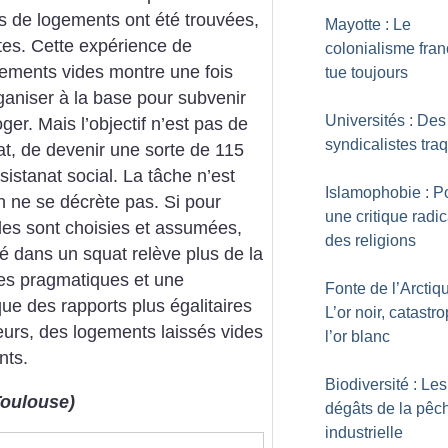
es de logements ont été trouvées,
Mayotte : Le
tes.
Cette expérience de
colonialisme fran
ogements vides montre une fois
tue toujours
rganiser à la base pour subvenir
Universités : Des
ger. Mais l’objectif n’est pas de
syndicalistes tra
t, de devenir une sorte de 115
ssistanat social. La tâche n’est
Islamophobie : P
on ne se décrète pas. Si pour
une critique radi
ales sont choisies et assumées,
des religions
ité dans un squat relève plus de la
ues pragmatiques et une
Fonte de l’Arctiqu
ue des rapports plus égalitaires
L’or noir, catastr
urs, des logements laissés vides
l’or blanc
nts.
Biodiversité : Les
Toulouse)
dégâts de la pêc
industrielle