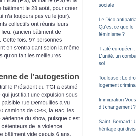
 l’État (PS), la mairie (PS) et la
sociale
le bâtiment le 28 août, pour créer
 n’a toujours pas vu le jour).
Le Dico antipatria
ts collectifs ont réunis leurs
Qu’est ce que le
lieu, (ancien bâtiment de
féminisme
?
. Cette fois, 97 personnes
ent en s’entraidant selon la même
Traité européen :
s qu’on fait les meilleures
L’unité, un comba
soi
enne de l’autogestion
Toulouse : Le dro
logement crimina
itif le Président du TGI a estimé
e qui justifiait une expulsion sous
Immigration Vous
a paisible rue Demouilles a vu
dit changement
?
30 camions de CRS, la Bac, les
e aérienne du show, puisque c’est
Saint- Bernard : 
 détenteurs de la violence
héritage qui divi
 ce bâtiment vide depuis 6 ans.