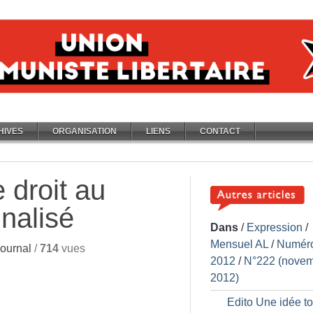
HIVES
ORGANISATION
LIENS
CONTACT
 droit au
nalisé
Dans
/
Expression
/
Mensuel AL
/
Numér
ournal
/
714
vues
2012
/
N°222 (nove
2012)
Edito Une idée t