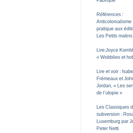
Fabrique
Références :
Anticolonialisme
pratique aux édit
Les Petits matins
Lire:Joyce Kornb
«
Wobblies et ho
Lire et voir : Isab
Frémeaux et Joh
Jordan, «
Les sen
de l’utopie
»
Les Classiques d
subversion : Ros
Luxemburg par J
Peter Netti