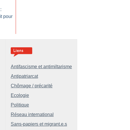
:
t pour
Antifascisme et antimiltarisme
Antipatriarcat
Chômage / précarité
Ecologie
Politique
Réseau international
Sans-papiers et migrant.e.s