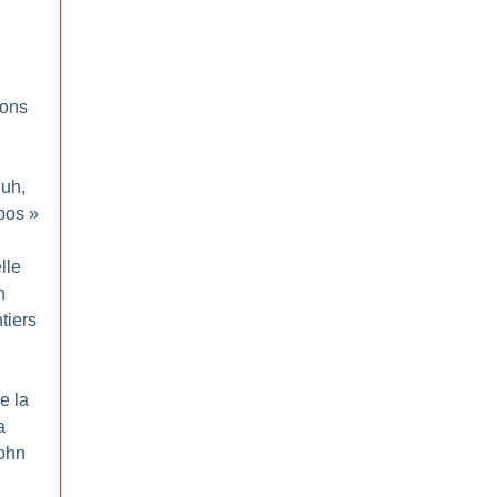
ions
luh,
bos
»
elle
n
tiers
e la
a
ohn