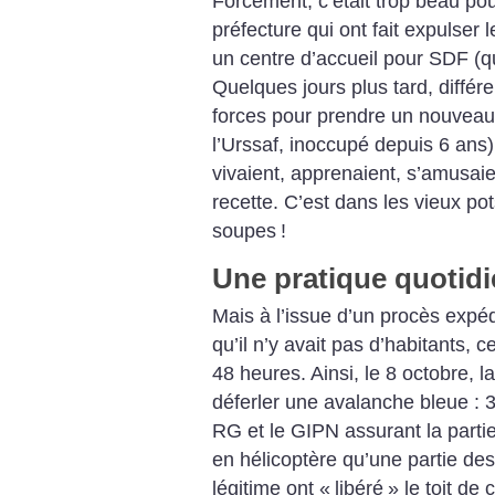
Forcément, c’était trop beau pour
préfecture qui ont fait expulser 
un centre d’accueil pour SDF (qui
Quelques jours plus tard, différen
forces pour prendre un nouveau 
l’Urssaf, inoccupé depuis 6 ans)
vivaient, apprenaient, s’amusai
recette. C’est dans les vieux pot
soupes
!
Une pratique quotidi
Mais à l’issue d’un procès expéd
qu’il n’y avait pas d’habitants, c
48 heures. Ainsi, le 8 octobre, l
déferler une avalanche bleue : 
RG et le GIPN assurant la parti
en hélicoptère qu’une partie des
légitime ont «
libéré
» le toit de