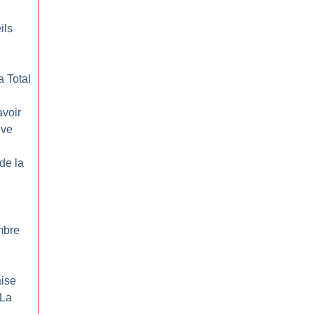
ils
a Total
avoir
ève
 de la
ombre
aise
 La