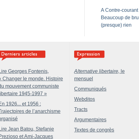
A Contre-courant 
Beaucoup de brui
(presque) rien
Lire Georges Fontenis,
Alternative libertaire,
le
«
Changer le monde. Histoire
mensuel
du mouvement communiste
Communiqués
libertaire 1945-1997
»
Webditos
En 1926... et 1956 :
Tracts
Trajectoires de l’anarchisme
organisé
Argumentaires
Lire Jean Batou, Stefanie
Textes de congrès
Prezioso et Ami-Jacques