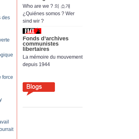
Who are we ? 의 소개
¿Quiénes somos ? Wer
s des
sind wir ?
Fonds d’archives
verte
communistes
libertaires
ogique
La mémoire du mouvement
depuis 1944
 force
y
avail
ourrait