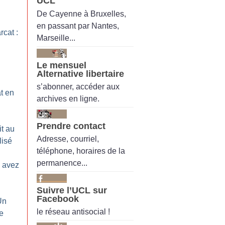
UCL
De Cayenne à Bruxelles,
en passant par Nantes,
rcat :
Marseille...
Le mensuel
Alternative libertaire
s’abonner, accéder aux
t en
archives en ligne.
Prendre contact
it au
Adresse, courriel,
lisé
téléphone, horaires de la
permanence...
 avez
Suivre l’UCL sur
Facebook
Un
le réseau antisocial !
se