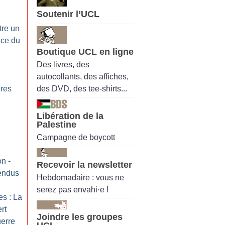
Soutenir l’UCL
tre un
ice du
Boutique UCL en ligne
Des livres, des
autocollants, des affiches,
des DVD, des tee-shirts...
ires
:
Libération de la
Palestine
Campagne de boycott
on -
Recevoir la newsletter
tendus
Hebdomadaire : vous ne
serez pas envahi·e !
es : La
rt
Joindre les groupes
uerre