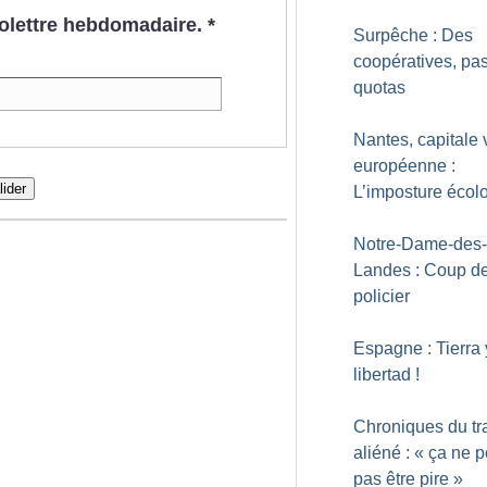
nfolettre hebdomadaire.
*
Surpêche : Des
coopératives, pa
quotas
Nantes, capitale 
européenne :
lider
L’imposture écol
Notre-Dame-des-
Landes : Coup de
policier
Espagne : Tierra 
libertad
!
Chroniques du tr
aliéné : «
ça ne p
pas être pire
»