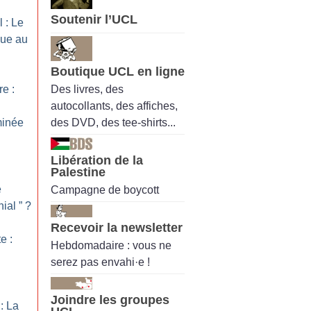
Soutenir l’UCL
 : Le
que au
l
Boutique UCL en ligne
Des livres, des
re :
autocollants, des affiches,
des DVD, des tee-shirts...
minée
Libération de la
Palestine
e
Campagne de boycott
ial ”
?
Recevoir la newsletter
e :
Hebdomadaire : vous ne
serez pas envahi·e !
Joindre les groupes
: La