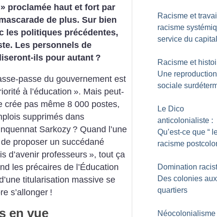
» proclamée haut et fort par
Racisme et travail
 mascarade de plus. Sur bien
racisme systémi
c les politiques précédentes,
service du capita
este. Les personnels de
iseront-ils pour autant
?
Racisme et histoi
Une reproduction
passe-passe du gouvernement est
sociale surdéter
riorité à l’éducation
». Mais peut-
ne crée pas même 8 000 postes,
Le Dico
plois supprimés dans
anticolonialiste :
uinquennat Sarkozy
? Quand l’une
Qu’est-ce que “ l
st de proposer un succédané
racisme postcolon
is d’avenir professeurs
», tout ça
d les précaires de l’Éducation
Domination racist
Des colonies aux
d’une titularisation massive se
quartiers
ore s’allonger
!
s en vue
Néocolonialisme 