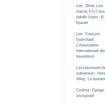
Lire : Omar, Luis
Garcia, F.H.Cava
Adolfo Usero : El
Djazaïr
Lire : François
Guinchard :
L’Association
internationale de
travailleurs
Les classiques d
subversion : Henr
Alleg : La questi
Cinéma : Django
unchained