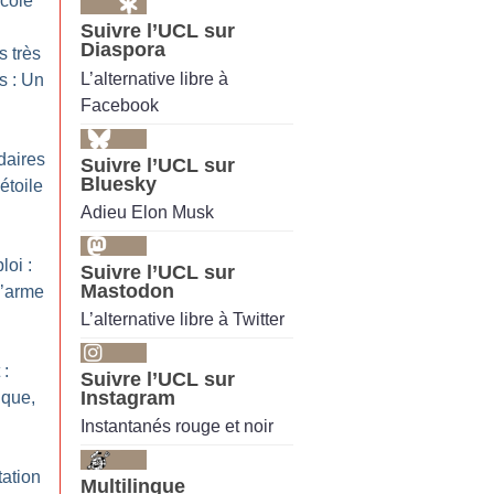
école
Suivre l’UCL sur
Diaspora
s très
L’alternative libre à
s : Un
Facebook
daires
Suivre l’UCL sur
Bluesky
étoile
Adieu Elon Musk
loi :
Suivre l’UCL sur
Mastodon
l’arme
L’alternative libre à Twitter
 :
Suivre l’UCL sur
Instagram
ique,
Instantanés rouge et noir
tation
Multilingue