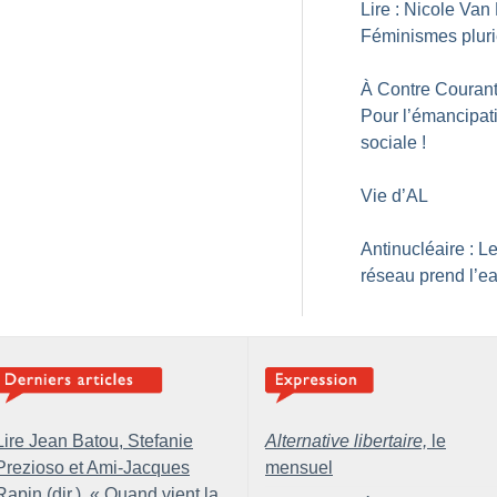
Lire : Nicole Van 
Féminismes pluri
À Contre Courant
Pour l’émancipat
sociale
!
Vie d’AL
Antinucléaire : L
réseau prend l’e
Lire Jean Batou, Stefanie
Alternative libertaire,
le
Prezioso et Ami-Jacques
mensuel
Rapin (dir.), «
Quand vient la