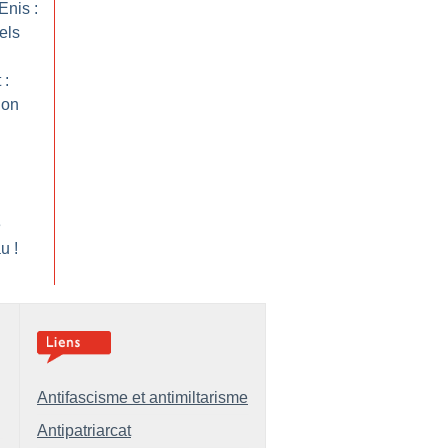
Enis :
els
 :
ion
e
au
!
Antifascisme et antimiltarisme
Antipatriarcat