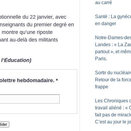
au carré
Santé : La gynéc
tionnelle du 22 janvier, avec
en danger
nseignants du premier degré en
, montre qu’une riposte
Notre-Dames-des
înant au-delà des militants
Landes : «
La Zad
partout
», et mêm
Paris.
 l’Éducation)
Sortir du nucléair
Retour de la forc
nfolettre hebdomadaire.
*
frappe
Les Chroniques 
travail aliéné : «
fait pas de miracl
C’est au jour le j
lider