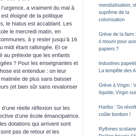
mondialisation, s
 l’urgence, a vraiment du mal à
suprême de la
est éloigné de la politique
colonisation
, le hiatus est accablant. Les
cole le mercredi matin, en
Grève de la faim 
 communes, à y rester jusqu’à 16
il mourir pour avo
u midi étant rallongée. Et ce
papiers
?
é au prétexte que les enfants
rgées
? Pour les enseignantes et
Industries papetiè
La tempête des A
chose est entendue : on leur
matinée de plus sans baisser
Grève à Virgin : V
eurs (et bien sûr sans revaloriser
liquide, Virgin su
Haribo : Se révolt
d’une réelle réflexion sur les
coûte bonbon
!
ective d’une école émancipatrice.
les dotations qui arrivent sont
Rythmes scolaire
sont pas de retour et les