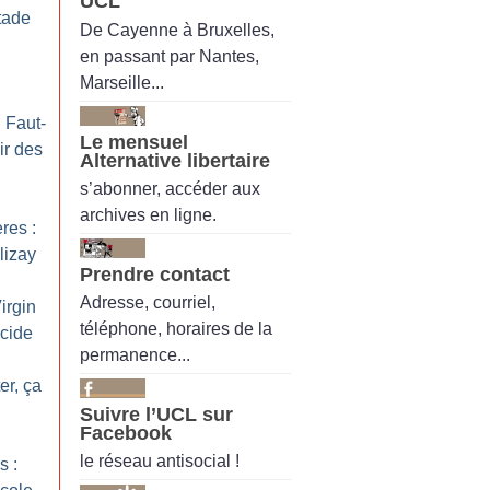
UCL
tade
De Cayenne à Bruxelles,
en passant par Nantes,
Marseille...
: Faut-
Le mensuel
ir des
Alternative libertaire
s’abonner, accéder aux
archives en ligne.
res :
lizay
Prendre contact
Adresse, courriel,
irgin
téléphone, horaires de la
icide
permanence...
er, ça
Suivre l’UCL sur
Facebook
le réseau antisocial !
s :