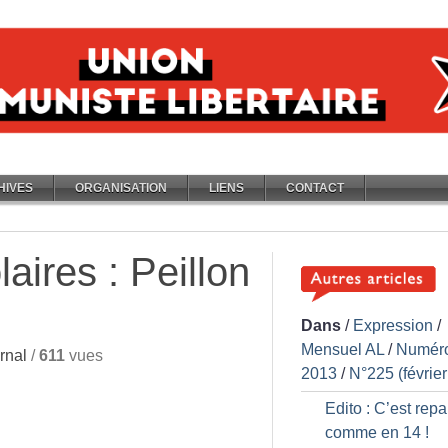
HIVES
ORGANISATION
LIENS
CONTACT
aires : Peillon
Dans
/
Expression
/
Mensuel AL
/
Numér
rnal
/
611
vues
2013
/
N°225 (févrie
Edito : C’est repar
comme en 14
!