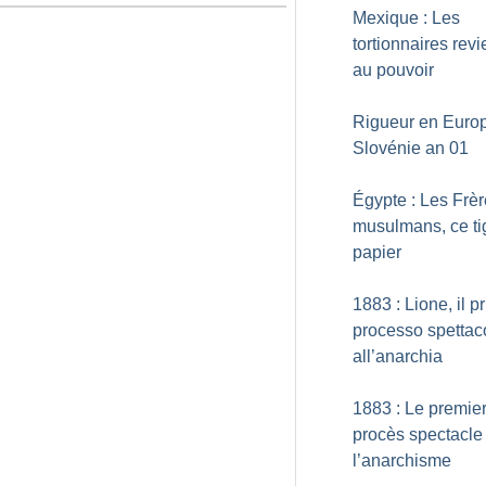
Mexique : Les
tortionnaires rev
au pouvoir
Rigueur en Europ
Slovénie an 01
Égypte : Les Frè
musulmans, ce ti
papier
1883 : Lione, il p
processo spettac
all’anarchia
1883 : Le premie
procès spectacle
l’anarchisme