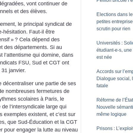
Peillon bricole l’
 dégradées, vont continuer de
nnels et des élèves.
Elections dans le
petites entreprise
ment, le principal syndicat de
scrutin pour rien
-hésitation. Faut-il être
ensif
»
? Cela dépend des
Universités : Soli
et des départements. Si au
étudiant-e-s, une 
st l’attentisme qui domine, dans
est née
syndicats FSU, Sud et CGT ont
31 janvier.
Accords sur l’emp
Dialogue social, 
e décentraliser une partie de ses
fatale
re de nombreuses fermetures de
ythmes scolaires à Paris, le
Réforme de l’État
e l’intersyndicale large qui
Nouvelle sémant
es exemples existent, et c’est sur
même logique
ses, que Sud-Éducation et la CGT
Prisons : L’exploi
r pour engager la lutte au niveau