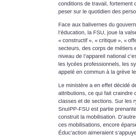
conditions de travail, fortement
peser sur le quotidien des perso
Face aux balivernes du gouverne
l’éducation, la FSU, joue la valse
«
constructif
», «
critique
», «
off
secteurs, des corps de métiers 
niveau de l’appareil national c’e
les lycées professionnels, les 
appelé en commun à la grève le 
Le ministère a en effet décidé d
attributions, ce qui fait craind
classes et de sections. Sur les r
SnuIPP-FSU est partie prenante d
construit la mobilisation. D’autr
ces mobilisations, encore épar
Éduc’action aimeraient s’appuye