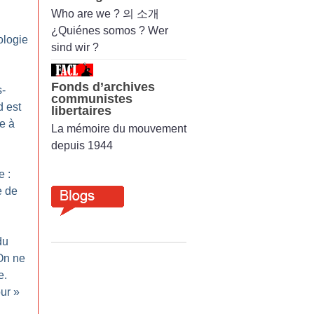
Who are we ? 의 소개
¿Quiénes somos ? Wer
ologie
sind wir ?
Fonds d’archives
-
communistes
 est
libertaires
e à
La mémoire du mouvement
depuis 1944
e :
e de
du
On ne
e.
our
»