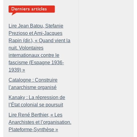
Lire Jean Batou, Stefanie
Prezioso et Ami-Jacques
Rapin (dir.), «
Quand vient la
nuit. Volontaires
internationaux contre le
fascisme (Espagne 1936-
1939)
»
Catalogne : Construire
l’anarchisme organisé
Kanaky : La répression de
l’État colonial se poursuit
Lire René Berthier, «
Les
Anarchistes et l’organisation.
Plateforme-Synthèse
»