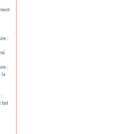
ement
re :
hé
re :
 la
 :
fait