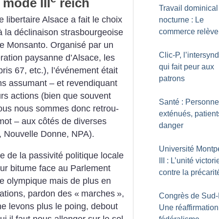
 mode III
reich
Travail dominical
 libertaire Alsace a fait le choix
nocturne : Le
commerce relève 
 à la déclinaison strasbourgeoise
re Monsanto. Organisé par un
Clic-P, l’intersyn
ération paysanne d’Alsace, les
qui fait peur aux
ris 67, etc.), l’événement était
patrons
ons assumant – et revendiquant
eurs actions (bien que souvent
Santé : Personne
Nous nous sommes donc retrou­
exténués, patient
mot – aux côtés de diverses
danger
V, Nouvelle Donne, NPA).
Université Montpe
de la passivité politique locale
III : L’unité victor
sur bitume face au Parlement
contre la précarit
re olympique mais de plus en
ations, pardon des «
marches
»,
Congrès de Sud-
e levons plus le poing, debout
Une réaffirmation
 il faut nous allonger sur le sol