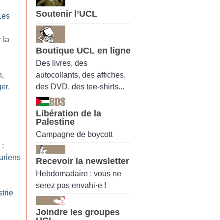
Soutenir l’UCL
Les
 la
Boutique UCL en ligne
Des livres, des
autocollants, des affiches,
n,
des DVD, des tee-shirts...
er.
Libération de la
Palestine
Campagne de boycott
 :
uriens
Recevoir la newsletter
Hebdomadaire : vous ne
serez pas envahi·e !
trie
Joindre les groupes