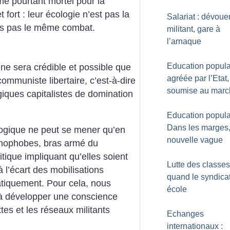
sme pourtant mortel pour la
 fort : leur écologie n’est pas la
Salariat : dévou
ais pas le même combat.
militant, gare à
l’arnaque
Education populai
ne sera crédible et possible que
agréée par l’Etat,
communiste libertaire, c’est-à-dire
soumise au marc
giques capitalistes de domination
Education populai
Dans les marges,
ogique ne peut se mener qu’en
nouvelle vague
énophobes, bras armé du
litique impliquant qu’elles soient
Lutte des classes
 l’écart des mobilisations
quand le syndicat 
atiquement. Pour cela, nous
école
 à développer une conscience
ttes et les réseaux militants
Echanges
internationaux :