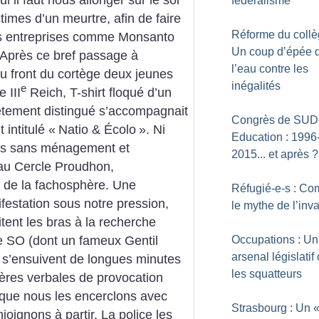
fédéralisme
ctimes d’un meurtre, afin de faire
Réforme du collè
 les entreprises comme Monsanto
Un coup d’épée 
Après ce bref passage à
l’eau contre les
au front du cortège deux jeunes
inégalités
e
 III
Reich, T-shirt floqué d’un
êtement distingué s’accompagnait
Congrès de SUD
intitulé «
Natio & Écolo
». Ni
Education : 1996
ons sans ménagement et
2015... et après
?
 au Cercle Proudhon,
 de la fachosphère. Une
Réfugié-e-s : Co
nifestation sous notre pression,
le mythe de l’inv
tent les bras à la recherche
e SO (dont un fameux Gentil
Occupations : Un
arsenal législatif
; s’ensuivent de longues minutes
les squatteurs
ières verbales de provocation
isque nous les encerclons avec
Strasbourg : Un 
oignons à partir. La police les