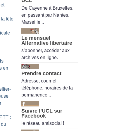
UCL
 et
De Cayenne à Bruxelles,
en passant par Nantes,
la tête
Marseille...
dicale
Le mensuel
Alternative libertaire
s’abonner, accéder aux
archives en ligne.
ls
s en
Prendre contact
Adresse, courriel,
téléphone, horaires de la
llier-
permanence...
ieuse
é
Suivre l’UCL sur
Facebook
PTT :
le réseau antisocial !
 du