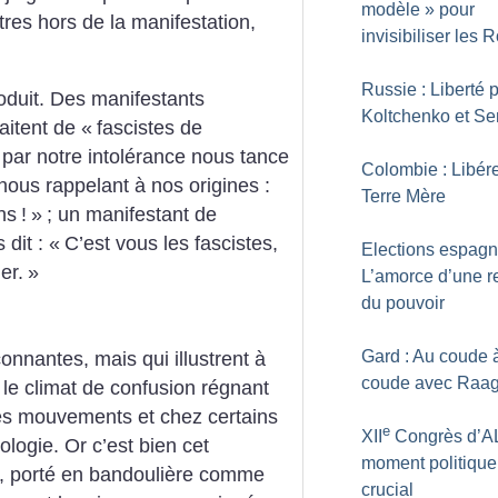
modèle
» pour
es hors de la manifestation,
invisibiliser les
Russie : Liberté 
roduit. Des manifestants
Koltchenko et Se
aitent de «
fascistes de
par notre intolérance nous tance
Colombie : Libére
nous rappelant à nos origines :
Terre Mère
ns
!
»
; un manifestant de
dit : «
C’est vous les fascistes,
Elections espagn
er.
»
L’amorce d’une r
du pouvoir
Gard : Au coude 
nnantes, mais qui illustrent à
coude avec Raa
– le climat de confusion régnant
es mouvements et chez certains
e
XII
Congrès d’AL
ologie. Or c’est bien cet
moment politique
é, porté en bandoulière comme
crucial