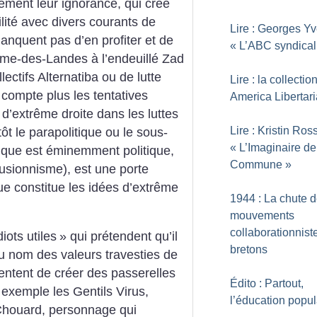
ement leur ignorance, qui crée
lité avec divers courants de
Lire : Georges Yv
manquent pas d’en profiter et de
«
L’ABC syndical
ame-des-Landes à l’endeuillé Zad
ectifs Alternatiba ou de lutte
Lire : la collectio
 compte plus les tentatives
America Libertari
s d’extrême droite dans les luttes
Lire : Kristin Ross
tôt le parapolitique ou le sous-
«
L’Imaginaire de
gique est éminemment politique,
Commune
»
fusionnisme), est une porte
e constitue les idées d’extrême
1944 : La chute 
mouvements
collaborationnist
diots utiles
» qui prétendent qu’il
bretons
au nom des valeurs travesties de
tentent de créer des passerelles
Édito : Partout,
r exemple les Gentils Virus,
l’éducation popul
houard, personnage qui