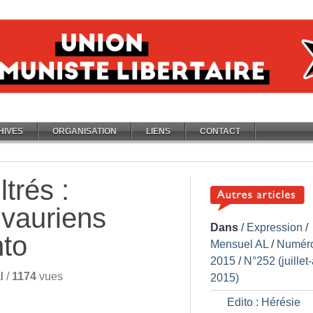
HIVES
ORGANISATION
LIENS
CONTACT
ltrés :
 vauriens
Dans
/
Expression
/
to
Mensuel AL
/
Numér
2015
/
N°252 (juillet
l
/
1174
vues
2015)
Edito : Hérésie