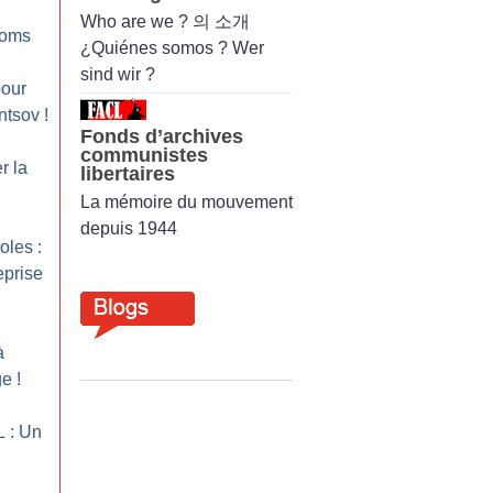
Who are we ? 의 소개
 Roms
¿Quiénes somos ? Wer
sind wir ?
pour
ntsov
!
Fonds d’archives
communistes
r la
libertaires
La mémoire du mouvement
depuis 1944
oles :
eprise
à
ge
!
 : Un