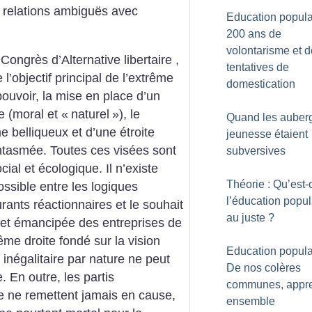
 relations ambiguës avec
Education populai
200 ans de
volontarisme et d
Congrès d’Alternative libertaire ,
tentatives de
 l’objectif principal de l’extrême
domestication
ouvoir, la mise en place d’un
re (moral et «
naturel
»), le
Quand les auber
 belliqueux et d’une étroite
jeunesse étaient
fantasmée. Toutes ces visées sont
subversives
cial et écologique. Il n’existe
Théorie : Qu’est-
sible entre les logiques
l’éducation popul
ants réactionnaires et le souhait
au juste
?
e et émancipée des entreprises de
ême droite fondé sur la vision
Education populai
 inégalitaire par nature ne peut
De nos colères
 En outre, les partis
communes, appr
e ne remettent jamais en cause,
ensemble