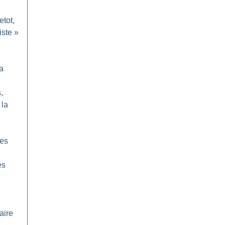
etot,
iste
»
n
a
,
 la
des
es
aire