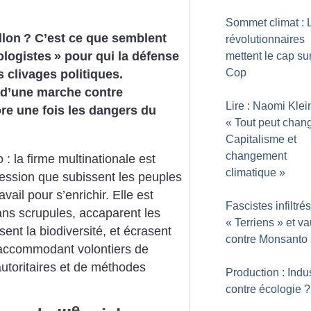
Sommet climat : 
llon
? C’est ce que semblent
révolutionnaires
ologistes
» pour qui la défense
mettent le cap sur
Cop
 clivages politiques.
s d’une marche contre
Lire : Naomi Klei
re une fois les dangers du
«
Tout peut chang
Capitalisme et
changement
 la firme multinationale est
climatique
»
pression que subissent les peuples
avail pour s’enrichir. Elle est
Fascistes infiltrés
ans scrupules, accaparent les
«
Terriens
» et va
ent la biodiversité, et écrasent
contre Monsanto
’accommodant volontiers de
utoritaires et de méthodes
Production : Indus
contre écologie
?
e