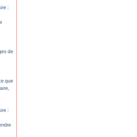
re :
e
ges de
ce que
aire,
re :
endre