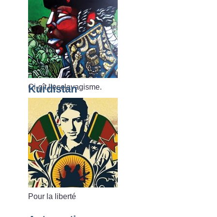
Ci-gît l’esclavagisme.
Kurdistan
Pour la liberté