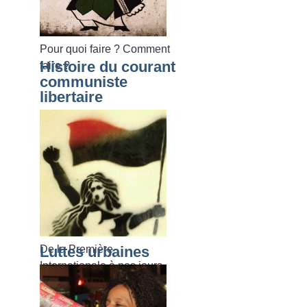
Pour quoi faire
? Comment
Histoire du courant
faire
?
communiste
libertaire
De la Première
Luttes urbaines
Internationale à nos jours.