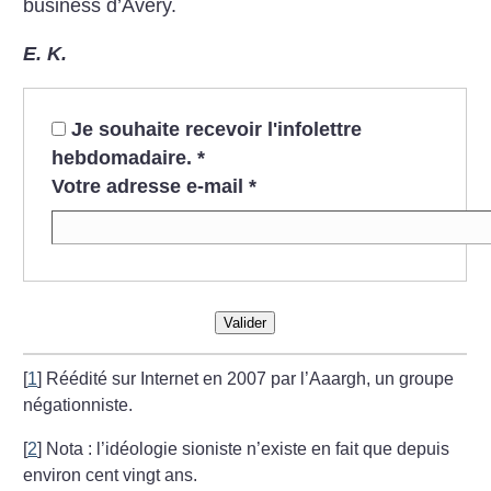
business d’Avery.
E. K.
Je souhaite recevoir l'infolettre
hebdomadaire.
*
Votre adresse e-mail
*
Valider
[
1
]
Réédité sur Internet en 2007 par l’Aaargh, un groupe
négationniste.
[
2
]
Nota : l’idéologie sioniste n’existe en fait que depuis
environ cent vingt ans.