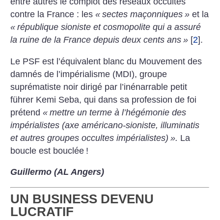
entre autres le complot des réseaux occultes
contre la France : les
«
sectes maçonniques
»
et la
«
république sioniste et cosmopolite qui a assuré
la ruine de la France depuis deux cents ans
»
[
2
]
.
Le PSF est l’équivalent blanc du Mouvement des
damnés de l’impérialisme (MDI), groupe
suprématiste noir dirigé par l’inénarrable petit
führer Kemi Seba, qui dans sa profession de foi
prétend
«
mettre un terme à l’hégémonie des
impérialistes (axe américano-sioniste, illuminatis
et autres groupes occultes impérialistes)
».
La
boucle est bouclée
!
Guillermo (AL Angers)
UN BUSINESS DEVENU
LUCRATIF