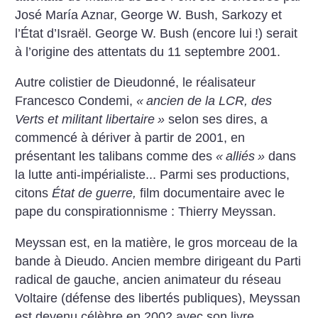
José María Aznar, George W. Bush, Sarkozy et
l’État d’Israël. George W. Bush (encore lui
!) serait
à l’origine des attentats du 11 septembre 2001.
Autre colistier de Dieudonné, le réalisateur
Francesco Condemi,
«
ancien de la LCR, des
Verts et militant libertaire
»
selon ses dires, a
commencé à dériver à partir de 2001, en
présentant les talibans comme des
«
alliés
»
dans
la lutte anti-impérialiste... Parmi ses productions,
citons
État de guerre,
film documentaire avec le
pape du conspirationnisme : Thierry Meyssan.
Meyssan est, en la matière, le gros morceau de la
bande à Dieudo. Ancien membre dirigeant du Parti
radical de gauche, ancien animateur du réseau
Voltaire (défense des libertés publiques), Meyssan
est devenu célèbre en 2002 avec son livre