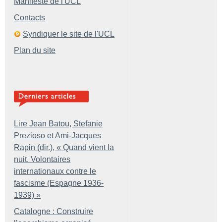
Manifeste de l'UCL
Contacts
Syndiquer le site de l'UCL
Plan du site
Lire Jean Batou, Stefanie
Prezioso et Ami-Jacques
Rapin (dir.), «
Quand vient la
nuit. Volontaires
internationaux contre le
fascisme (Espagne 1936-
1939)
»
Catalogne : Construire